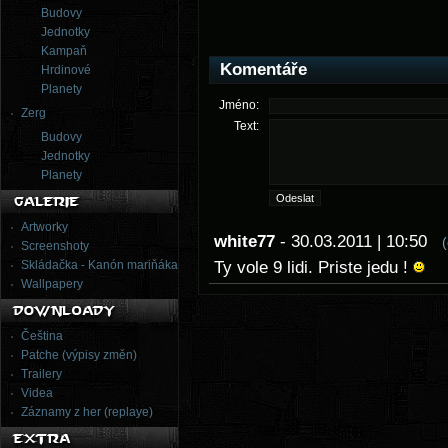
Budovy
Jednotky
Kampaň
Komentáře
Hrdinové
Planety
Jméno:
Zerg
Text:
Budovy
Jednotky
Planety
Artworky
white77
- 30.03.2011 | 10:50
Screenshoty
Skládačka - Kanón mariňáka
Ty vole 9 lidi. Priste jedu !
Wallpapery
Čeština
Patche (výpisy změn)
Trailery
Videa
Záznamy z her (replaye)