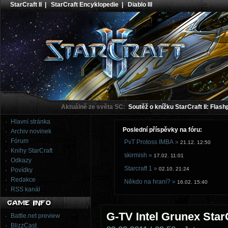
StarCraft II
|
StarCraft Encyklopedie
|
Diablo III
Aktuálně ze světa SC:
Soutěž o knížku StarCraft II: Flash
Hlavní stránka
Poslední příspěvky na fóru:
Archiv novinek
Fórum
PvT Protoss IMBA »
21.12. 12:50
Knihy StarCraft
skirmish »
17.02. 11:01
Odkazy
Starcraft 1 »
02.10. 21:24
Povídky
Redakce
Někdo na hraní? »
16.02. 15:40
RSS kanál
G-TV Intel Grunex Star
Battle.net preview
BlizzCast