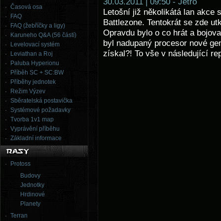
30.03.2011 | 09:50 - Jetro
Časová osa
Letošní již několikátá lan akce
FAQ
Battlezone. Tentokrát se zde ut
FAQ (žebříčky a ligy)
Opravdu bylo o co hrát a bojov
Karuneho Q&A (56 částí)
byl nadupaný procesor nové gen
Levelovací systém
získal?! To vše v následující rep
Leviathan a Roj
Paluba Hyperionu
Příběh SC + SC:BW
Příběhy jednotek
Režim Výzev
Sběratelská postavička
Systémové požadavky
Tvorba 1v1 map
Vyprávění příběhu
Základní informace
Protoss
Budovy
Jednotky
Hrdinové
Planety
Terran