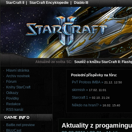
StarCraft II
|
StarCraft Encyklopedie
|
Diablo III
Aktuálně ze světa SC:
Soutěž o knížku StarCraft II: Flash
Hlavní stránka
Poslední příspěvky na fóru:
Archiv novinek
Fórum
PvT Protoss IMBA »
21.12. 12:50
Knihy StarCraft
skirmish »
17.02. 11:01
Odkazy
Starcraft 1 »
02.10. 21:24
Povídky
Redakce
Někdo na hraní? »
16.02. 15:40
RSS kanál
Aktuality z progamingu 
Battle.net preview
BlizzCast