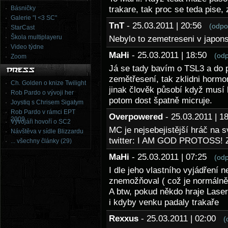
Básničky
trakare, tak proc se teda pise,
Galerie "I <3 SC"
TnT
- 25.03.2011 | 20:56
(odpo
StarCast
Škola multiplayeru
Nebylo to zemetreseni v japo
Video týdne
MaHi
- 25.03.2011 | 18:50
(od
Zoom
Já se tady bavím o TSL3 a do 
zemětřesení, tak zklidni hormon
Ch. Golden o knize Twilight
jinak člověk působí když musí 
Rob Pardo o vývoji her
potom dost špatně micruje.
Joystiq s Chrisem Sigatym
Rob Pardo v rámci EPT
Overpowered
- 25.03.2011 | 
2009
Vývojáři hovoří o SC2
MC je nejsebejistější hráč na 
Návštěva v sídle Blizzardu
twitter: I AM GOD PROTOSS! Z
... všechny články (29)
MaHi
- 25.03.2011 | 07:25
(od
I dle jeho vlastního vyjádření 
znemožňoval ( což je normálně j
A btw, pokud někdo hraje Laser
i kdyby venku padaly trakaře
Rexxus
- 25.03.2011 | 02:00
(