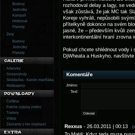
Budovy
rozhodoval delay a lagy, se ved
Jednotky
však zůstává, že jak MC tak Sla
Kampaň
Koreje vyhráli, nepůsobili svý
Hrdinové
přítelkyně dokonce na svém blo
Planety
jasné, že – především kvůli ze
Zerg
interkontinentální hraní zrovna i
Budovy
Jednotky
Pokud chcete shlédnout vody i 
Planety
DjWheata a Huskyho, navštivt
Artworky
Komentáře
Screenshoty
Skládačka - Kanón mariňáka
Jméno:
Wallpapery
Text:
Čeština
Patche (výpisy změn)
Trailery
Videa
Záznamy z her (replaye)
Rexxus
- 26.03.2011 | 00:13
(
To MaHi: Kdyz teda muze pusob