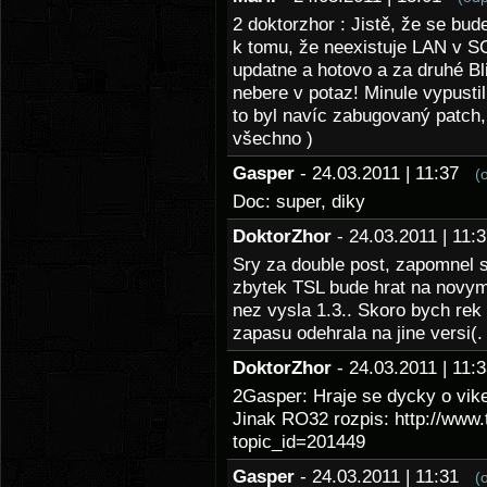
2 doktorzhor : Jistě, že se bu
k tomu, že neexistuje LAN v S
updatne a hotovo a za druhé Bl
nebere v potaz! Minule vypustil
to byl navíc zabugovaný patch, 
všechno )
Gasper
- 24.03.2011 | 11:37
(
Doc: super, diky
DoktorZhor
- 24.03.2011 | 11
Sry za double post, zapomnel s
zbytek TSL bude hrat na novym 
nez vysla 1.3.. Skoro bych rek 
zapasu odehrala na jine versi(.
DoktorZhor
- 24.03.2011 | 11
2Gasper: Hraje se dycky o vike
Jinak RO32 rozpis: http://www
topic_id=201449
Gasper
- 24.03.2011 | 11:31
(