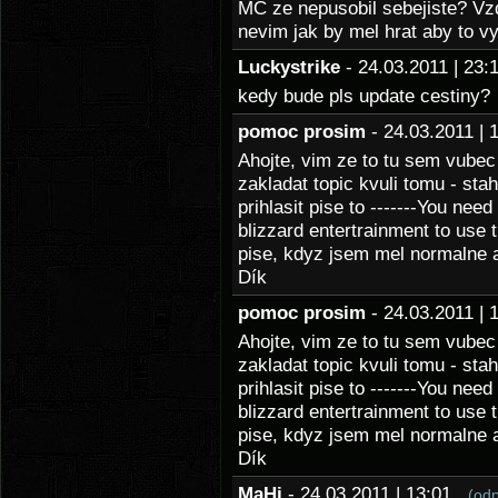
MC ze nepusobil sebejiste? Vz
nevim jak by mel hrat aby to vy
Luckystrike
- 24.03.2011 | 2
kedy bude pls update cestiny?
pomoc prosim
- 24.03.2011 |
Ahojte, vim ze to tu sem vubec
zakladat topic kvuli tomu - sta
prihlasit pise to -------You ne
blizzard entertrainment to use 
pise, kdyz jsem mel normalne 
Dík
pomoc prosim
- 24.03.2011 |
Ahojte, vim ze to tu sem vubec
zakladat topic kvuli tomu - sta
prihlasit pise to -------You ne
blizzard entertrainment to use 
pise, kdyz jsem mel normalne 
Dík
MaHi
- 24.03.2011 | 13:01
(od