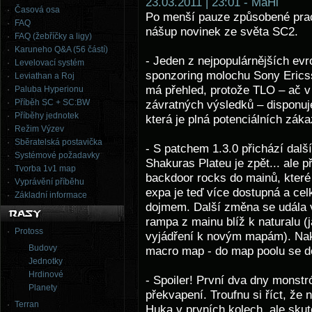
23.03.2011 | 23:01 - MaHi
Časová osa
Po menší pauze způsobené prac
FAQ
nášup novinek ze světa SC2.
FAQ (žebříčky a ligy)
Karuneho Q&A (56 částí)
- Jeden z nejpopulárnějších ev
Levelovací systém
sponzoring molochu Sony Ericss
Leviathan a Roj
má přehled, protože TLO – ač 
Paluba Hyperionu
Příběh SC + SC:BW
závratných výsledků – disponu
Příběhy jednotek
která je plná potenciálních záka
Režim Výzev
Sběratelská postavička
- S patchem 1.3.0 přichází dalš
Systémové požadavky
Shakuras Plateu je zpět... ale 
Tvorba 1v1 map
backdoor rocks do mainů, které 
Vyprávění příběhu
expa je teď více dostupná a ce
Základní informace
dojmem. Další změna se udála 
rampa z mainu blíž k naturalu 
Protoss
vyjádření k novým mapám). Nak
Budovy
macro map - do map poolu se do
Jednotky
Hrdinové
- Spoiler! První dva dny monst
Planety
překvapení. Troufnu si říct, že 
Terran
Huka v prvních kolech, ale skut