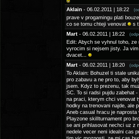
Aklain
- 06.02.2011 | 18:22
(o
prave v progamingu plati bouzel
co se tomu chteji venovat
s t
Mart
- 06.02.2011 | 18:22
(odp
Edit: Abych se vyhnul toho, ze
vyrocim si nejsem jisty. Ja vi
dvacet...
Mart
- 06.02.2011 | 18:20
(odp
To Aklain: Bohuzel ti stale unika
pro zabavu a ne pro to, aby by
jsem. Kdyz to prezenu, tak muz
SC. To si radsi pujdu zabehat 
na praci, kterym chci venovat t
hodky na trenovani najde, ale 
Aneb casual hracu je naprosta 
Playzone skillturnament pro br
se ani prihlasovat nechci uz 
nedele vecer neni idealni cas p
tim vic moznosti, ze mi cas bu