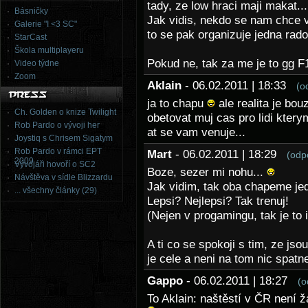
tady, ze low hraci maji makat..
Básničky
Jak vidis, nekdo se nam chce v
Galerie "I <3 SC"
to se pak organizuje jedna rado
StarCast
Škola multiplayeru
Pokud ne, tak za me je to gg F
Video týdne
Zoom
Aklain
- 06.02.2011 | 18:33
(o
ja to chapu
ale realita je bouz
Ch. Golden o knize Twilight
obetovat muj cas pro lidi ktery
Rob Pardo o vývoji her
at se vam venuje...
Joystiq s Chrisem Sigatym
Rob Pardo v rámci EPT
Mart
- 06.02.2011 | 18:29
(odp
2009
Vývojáři hovoří o SC2
Boze, sezer mi nohu...
Návštěva v sídle Blizzardu
Jak vidim, tak oba chapeme je
... všechny články (29)
Lepsi? Nejlepsi? Tak trenuj!
(Nejen v progamingu, tak je to i
A ti co se spokoji s tim, ze jsou
je cele a neni na tom nic spat
Gappo
- 06.02.2011 | 18:27
(o
To Aklain: naštěstí v ČR není ž