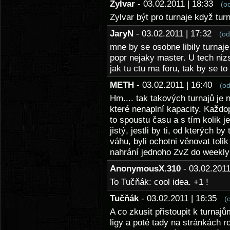
Zylvar
- 03.02.2011 | 18:33
(o
Zylvar být pro turnaje když tu
JaryN
- 03.02.2011 | 17:32
(od
mne by se osobne libily turnaje
popr nejaky master. U tech nizs
jak tu ctu ma foru, tak by se to 
METH
- 03.02.2011 | 16:40
(o
Hm.... tak takových turnajů je n
které nenaplní kapacity. Každo
to spoustu času a s tím kolik j
jistý, jestli by ti, od kterých 
váhu, byli ochotni věnovat toli
nahrání jednoho ZvZ do weekl
AnonymousX.310
- 03.02.201
To Tučňák: cool idea. +1 !
Tučňák
- 03.02.2011 | 16:35
(
A co zkusit přistoupit k turnajů
ligy a poté tady na stránkách 