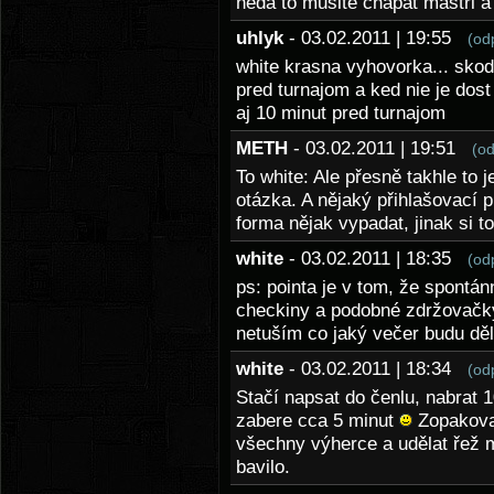
neda to musite chapat mastri a
uhlyk
- 03.02.2011 | 19:55
(od
white krasna vyhovorka... skod
pred turnajom a ked nie je dost 
aj 10 minut pred turnajom
METH
- 03.02.2011 | 19:51
(o
To white: Ale přesně takhle to j
otázka. A nějaký přihlašovací 
forma nějak vypadat, jinak si 
white
- 03.02.2011 | 18:35
(od
ps: pointa je v tom, že spontánn
checkiny a podobné zdržovačky,
netuším co jaký večer budu děl
white
- 03.02.2011 | 18:34
(od
Stačí napsat do čenlu, nabrat 1
zabere cca 5 minut
Zopakovat
všechny výherce a udělat řež me
bavilo.