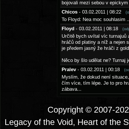
bojovali mezi sebou v epickym 
Chicos
- 03.02.2011 | 08:22
(
To Floyd: Nea moc souhlasim ...
Floyd
- 03.02.2011 | 08:18
(od
Určitě bych uvítal víc turnajuů 
hráčů od platiny a níž a nejen
je předem jasný že hráči z gold
Něco by šlo udělat ne? Turnaj j
Pralev
- 03.02.2011 | 00:18
(o
Myslím, že dokud není situace, 
čím více, tím lépe. Je to pro hr
zábava...
Copyright © 2007-2026
Legacy of the Void, Heart of the 