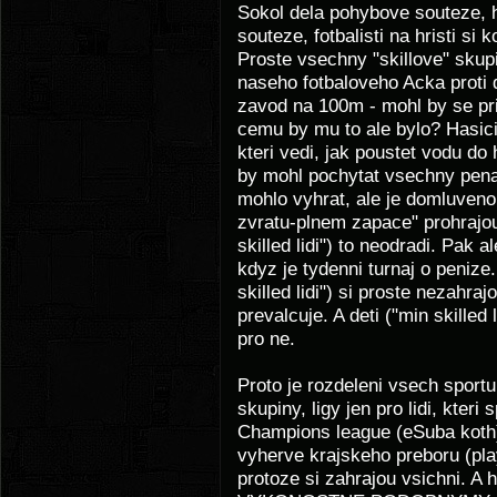
Sokol dela pohybove souteze, h
souteze, fotbalisti na hristi si
Proste vsechny "skillove" skup
naseho fotbaloveho Acka proti d
zavod na 100m - mohl by se prih
cemu by mu to ale bylo? Hasici 
kteri vedi, jak poustet vodu do
by mohl pochytat vsechny penal
mohlo vyhrat, ale je domluven
zvratu-plnem zapace" prohrajou
skilled lidi") to neodradi. Pak 
kdyz je tydenni turnaj o penize
skilled lidi") si proste nezahra
prevalcuje. A deti ("min skilled 
pro ne.
Proto je rozdeleni vsech sportu
skupiny, ligy jen pro lidi, kteri
Champions league (eSuba koth)
vyherve krajskeho preboru (play
protoze si zahrajou vsichni. 