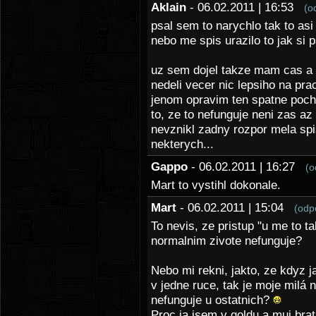
Aklain
- 06.02.2011 | 16:53
(o
psal sem to narychlo tak to asi
nebo me spis urazilo to jak si 
uz sem dojel takze mam cas a 
nedeli vecer nic lepsiho na p
jenom opravim ten spatne poch
to, ze to nefunguje neni zas a
nevznikl zadny rozpor mela spi
nekterych...
Gappo
- 06.02.2011 | 16:27
(o
Mart to vystihl dokonale.
Mart
- 06.02.2011 | 15:04
(odp
To nevis, ze pristup "u me to ta
normalnim zivote nefunguje?
Nebo mi rekni, jakto, ze kdyz 
v jedne ruce, tak je moje milá
nefunguje u ostatnich?
Proc ja jsem v goldu a muj brat