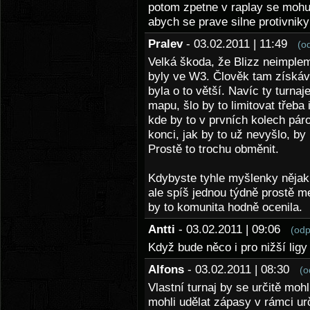
potom zpetne v raplay se mohu 
abych se prave silne protivniky
Pralev
- 03.02.2011 | 11:49
(o
Velká škoda, že Blizz neimplem
byly ve W3. Člověk tam získáva
byla o to větší. Navíc ty turnaj
mapu, šlo by to limitovat třeba 
kde by to v prvních kolech pár
konci, jak by to už nevyšlo, by h
Prostě to trochu obměnit.
Kdybyste tyhle myšlenky nějak 
ale spíš jednou týdně prostě men
by to komunita hodně ocenila.
Antti
- 03.02.2011 | 09:06
(odp
Když bude něco i pro nižší lig
Alfons
- 03.02.2011 | 08:30
(o
Vlastní turnaj by se určitě mohl
mohli udělat zápasy v rámci urči