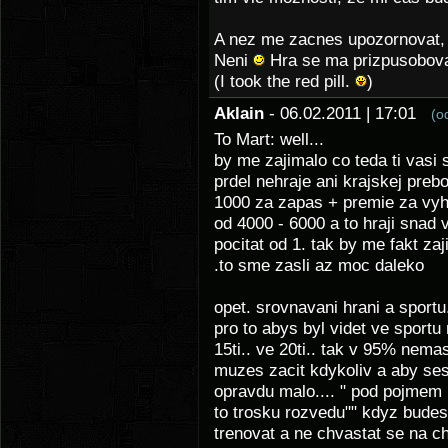
A nez me zacnes upozornovat, z
Neni
Hra se ma prizpusobovat
(I took the red pill.
)
Aklain
- 06.02.2011 | 17:01
(o
To Mart: well...
by me zajimalo co teda ti vasi s
prdel nehraje ani krajskej prebo
1000 za zapas + premie za vyh
od 4000 - 6000 a to hraji snad 
pocitat od 1. tak by me fakt zaj
.to sme zasli az moc daleko
opet. srovnavani hrani a sportu.
pro to abys byl videt ve sport
15ti.. ve 20ti.. tak v 95% nema
muzes zacit kdykoliv a aby ses
opravdu malo.... " pod pojmem 
to trosku rozvedu"" kdyz budes
trenovat a ne chvastat se na c