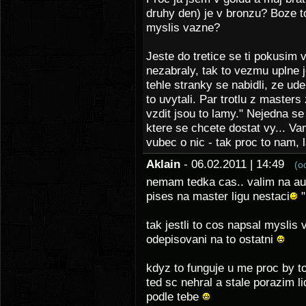
druhy den) je v bronzu? Boze t
myslis vazne?
Jeste do tretice se ti pokusim 
nezabraly, tak to vezmu uplne 
tehle stranky se nabidli, ze udel
to uvytali. Par trotlu z masters
vzdit jsou to lamy." Nejedna se 
ktere se chcete dostat vy... Va
vubec o nic - tak proc to nam
Aklain
- 06.02.2011 | 14:49
(o
nemam tedka cas.. valim na aut
pises na master ligu nestaci
"
tak jestli to cos napsal myslis
odepisovani na to ostatni
kdyz to funguje u me proc by t
ted sc nehral a stale porazim li
podle tebe