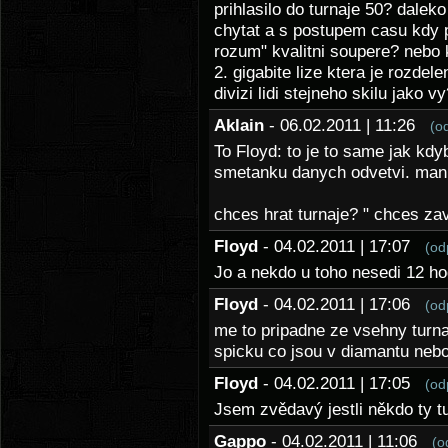
prihlasilo do turnaje 50? dale
chytat a s postupem casu kdy po
rozum" kvalitni soupere? nebo 
2. gigabite lize ktera je rozdel
divizi lidi stejneho skilu jako v
Aklain
- 06.02.2011 | 11:26
(o
To Floyd: to je to same jak kd
smetanku danych odvetvi. mania
chces hrat turnaje? " chces zav
Floyd
- 04.02.2011 | 17:07
(od
Jo a nekdo u toho nesedi 12 ho
Floyd
- 04.02.2011 | 17:06
(od
me to pripadne ze vsehny turna
spicku co jsou v diamantu neb
Floyd
- 04.02.2011 | 17:05
(od
Jsem zvědavý jestli někdo ty tu
Gappo
- 04.02.2011 | 11:06
(o