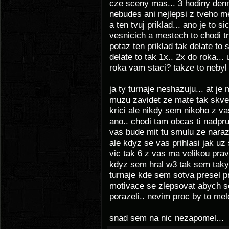
cze sceny mas... 3 hodiny den
nebudes ani nejlepsi z tveho mes
a ten tvuj priklad... ano je to 
vesnicich a mestech to chodi tr
potaz ten priklad tak delate t
delate to tak 1x.. 2x do roka... 
roka vam staci? takze to nebyl 
ja ty turnaje neshazuju... at je
muzu zavidet ze mate tak skvel
krici ale nikdy sem nikoho z va
ano.. chodi tam obcas ti nadpru
vas bude mit tu smulu ze naraz
ale kdyz se vas prihlasi jak uz
vic tak 6 z vas ma velikou pra
kdyz sem hral w3 tak sem taky
turnaje kde sem sotva presel pr
motivace se zlepsovat abych se
porazeli.. nevim proc by to mel
snad sem na nic nezapomel...