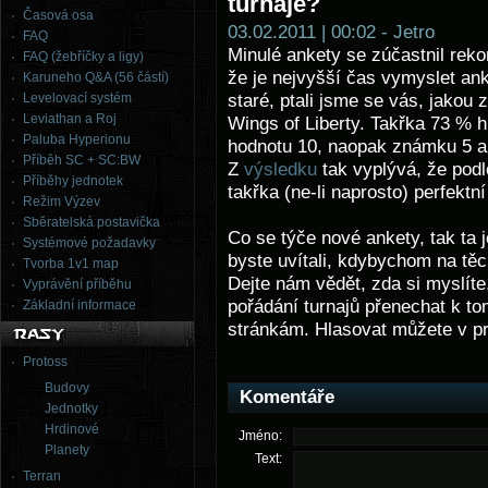
turnaje?
Časová osa
03.02.2011 | 00:02 - Jetro
FAQ
Minulé ankety se zúčastnil rekor
FAQ (žebříčky a ligy)
že je nejvyšší čas vymyslet ank
Karuneho Q&A (56 částí)
Levelovací systém
staré, ptali jsme se vás, jakou 
Leviathan a Roj
Wings of Liberty. Takřka 73 % h
Paluba Hyperionu
hodnotu 10, naopak známku 5 a 
Příběh SC + SC:BW
Z
výsledku
tak vyplývá, že podl
Příběhy jednotek
takřka (ne-li naprosto) perfektní
Režim Výzev
Sběratelská postavička
Co se týče nové ankety, tak ta 
Systémové požadavky
byste uvítali, kdybychom na těch
Tvorba 1v1 map
Dejte nám vědět, zda si myslíte
Vyprávění příběhu
pořádání turnajů přenechat k t
Základní informace
stránkám. Hlasovat můžete v p
Protoss
Budovy
Komentáře
Jednotky
Hrdinové
Jméno:
Planety
Text:
Terran