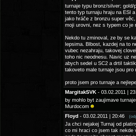
turnaje typu bronz/silver; gold/
tento typ turnaju hraju na ESl 
jako hráče z bronzu super věc, 
moji urovni, nez s typem co je
Nekdo tu zminoval, ze by se ka
lepsima. Blbost, kazdej na to 
vubec nezahraju, takovej clove
toho nic neodnesu. Navic uz n
abych sedel u SC2 a drtil takti
takoveto male turnaje jsou pr
proto jsem pro turnaje a nejlepe 
MargitakSVK
- 03.02.2011 | 
by mohlo byt zaujimave turnaje
Murdocom
Floyd
- 03.02.2011 | 20:46
(od
Ja chci nejakej Turnaj od platin
co mi hraci co jsem tak nekde