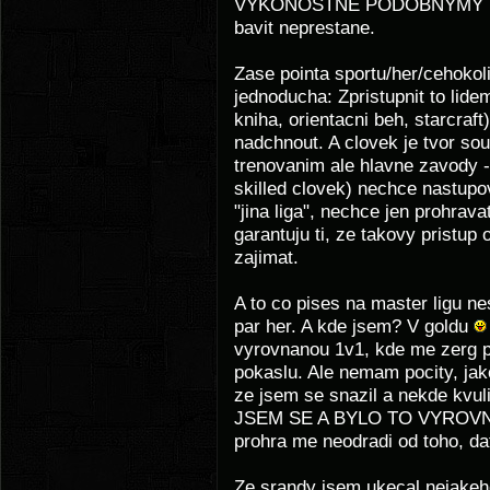
VYKONOSTNE PODOBNYMY protiv
bavit neprestane.
Zase pointa sportu/her/cehokoli
jednoducha: Zpristupnit to lidem
kniha, orientacni beh, starcraft
nadchnout. A clovek je tvor sou
trenovanim ale hlavne zavody -
skilled clovek) nechce nastupo
"jina liga", nechce jen prohrav
garantuju ti, ze takovy pristup 
zajimat.
A to co pises na master ligu n
par her. A kde jsem? V goldu
vyrovnanou 1v1, kde me zerg p
pokaslu. Ale nemam pocity, jak
ze jsem se snazil a nekde kvul
JSEM SE A BYLO TO VYROVNANE
prohra me neodradi od toho, dat
Ze srandy jsem ukecal nejakeho