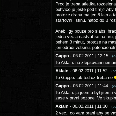
Proc je treba atletika rozdelena 
buhvico je jeste pod tim)? Aby 
protoze draha ma jen 8 lajn a 
startovni listinu, natoz do B r
Aneb ligy pouze pro slabsi hra
jedna vec a nastvat se na hru
behem 3 minut, protoze na mast
jen odradi vetsinu, potencional
Gappo
- 06.02.2011 | 12:15
(o
To Aklain: na zlepsovani nemam
Aklain
- 06.02.2011 | 11:52
(o
To Gappo: tak ted uz treba ne
Gappo
- 06.02.2011 | 11:44
(o
To Aklain: ja jsem a byl jsem i
zase v prvni sezone. Ve skupin
Aklain
- 06.02.2011 | 11:30
(o
2 vec.. co vam brani aby se vas