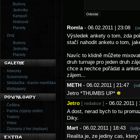
Budovy
Jednotky
Kampaň
Hrdinové
Romla
- 06.02.2011 | 23:08
(o
Planety
Výsledek ankety o tom, zda poř
Zerg
stačí nahodit anketu o tom, jak
Budovy
Jednotky
Planety
Navíc to klidně můžete mixovat
druh turnaje pro jeden druh záj
chce a nechce pořádat a anketa
Artworky
zájem...
Screenshoty
Skládačka - Kanón mariňáka
METH
- 06.02.2011 | 21:47
(o
Wallpapery
Jetro *THUMBS UP*
Jetro
- 06.02.2011 
[ redakce ]
Čeština
A dost, nerad bych to tu prom
Patche (výpisy změn)
Trailery
Diky.
Videa
Mart
- 06.02.2011 | 18:43
(odp
Záznamy z her (replaye)
Realita je, ze jediny cas, kter