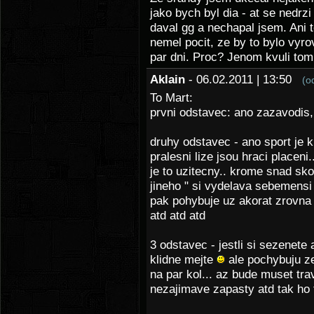
jako bych byl dia - at se nedrz
daval gg a nechapal jsem. Ani 
nemel pocit, ze by to bylo vyr
par dni. Proc? Jenom kvuli to
Aklain
- 06.02.2011 | 13:50
(o
To Mart:
prvni odstavec: ano zazavodis, 
druhy odstavec - ano sport je k
pralesni lize jsou hraci placeni.
je to uzitecny.. krome snad sko
jineho " si vydelava sebemensi
pak pohybuje uz akorat zrovna 
atd atd atd
3 odstavec - jestli si sezenete 
klidne mejte
ale pochybuju ze
na par kol... az bude muset tr
nezajimave zapasty atd tak ho 