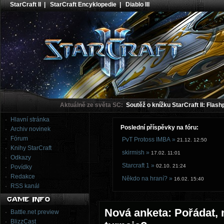
StarCraft II
|
StarCraft Encyklopedie
|
Diablo III
Aktuálně ze světa SC:
Soutěž o knížku StarCraft II: Flash
Hlavní stránka
Poslední příspěvky na fóru:
Archiv novinek
Fórum
PvT Protoss IMBA »
21.12. 12:50
Knihy StarCraft
skirmish »
17.02. 11:01
Odkazy
Starcraft 1 »
02.10. 21:24
Povídky
Redakce
Někdo na hraní? »
16.02. 15:40
RSS kanál
Nová anketa: Pořádat, 
Battle.net preview
BlizzCast