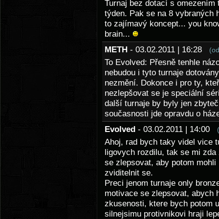
Turnaj bez dotací s omezením 
týden. Pak se na 8 vybraných h
to zajímavý koncept... you kno
brain...
METH
- 03.02.2011 | 16:28
(o
To Evolved: Přesně tenhle názo
nebudou i tyto turnaje dotovány
nezmění. Dokonce i pro ty, kteř
nezlepšovat se je speciální sér
další turnaje by byly jen zbyt
současnosti jde opravdu o házen
Evolved
- 03.02.2011 | 14:00
Ahoj, rad bych taky videl vice 
ligovych rozdilu, tak se mi zda 
se zlepsovat, aby potom mohli 
zviditelnit se.
Preci jenom turnaje only bronze,
motivace se zlepsovat, abych h
zkusenosti, ktere bych potom upl
silnejsimu protivnikovi hraji l