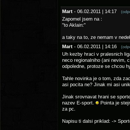
Mart
- 06.02.2011 | 14:17
(odp
Zapomel jsem na :
"to Aklain:"
a taky na to, ze nemam v nedel
Mart
- 06.02.2011 | 14:16
(odp
Uh kezby hraci v pralesnich lig
neco regionalniho (ani nevim, co
odpoledne, protoze se chcou hy
Tahle novinka je o tom, zda zac
asi pocita ne? Jinak mi asi uni
Jinak srovnavat hrani se sport
nazev E-sport.
Pointa je ste
za pc.
Napisu ti dalsi priklad: -> Spor