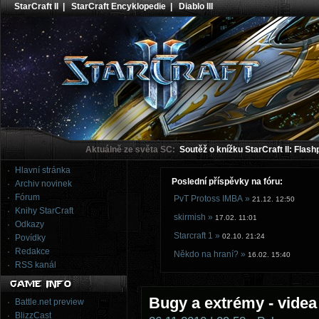
StarCraft II
|
StarCraft Encyklopedie
|
Diablo III
Aktuálně ze světa SC:
Soutěž o knížku StarCraft II: Flash
Hlavní stránka
Poslední příspěvky na fóru:
Archiv novinek
Fórum
PvT Protoss IMBA »
21.12. 12:50
Knihy StarCraft
skirmish »
17.02. 11:01
Odkazy
Starcraft 1 »
02.10. 21:24
Povídky
Redakce
Někdo na hraní? »
16.02. 15:40
RSS kanál
Bugy a extrémy - videa
Battle.net preview
BlizzCast