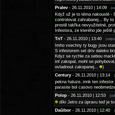
Pralev
- 26.11.2010 | 14:09
(o
Když už je to téma nakouslé - 
controlovat zahrabanej... By to
prostě takřka nevyužitelné, pr
Infestora, ze kterého jde ještě
TnT
- 26.11.2010 | 13:40
(odpo
Imho vsechny ty bugy jsou star
S infestorem sel driv daleko brut
Kdyz se rychle za sebou mackla
inf zakopal, mohl se pohyboval
ovladnout zakopanej...
)
Century
- 26.11.2010 | 13:14
pekna haluze..innk ten infestor
parasite bol casovo neobmedzen
Polop
- 26.11.2010 | 12:53
(od
díki Jetro za úpravu teď je t
Daůibor
- 26.11.2010 | 12:40