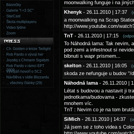
moonwalking funguje i na jinýc
Básničky
Galerie "I <3 SC"
Khenyk
- 26.11.2010 | 17:37
(
StarCast
a moonwalking na Scrap Statio
Škola multiplayeru
http://www.youtube.com/wat
Video týdne
Zoom
TnT
- 26.11.2010 | 17:15
(odpo
To Náhodná lama: Tak nevim, al
Ch. Golden o knize Twilight
pod zemi a infestnout si nevide
Rob Pardo o vývoji her
blbnuti s wapr prismem...
Joystiq s Chrisem Sigatym
skelton
- 26.11.2010 | 16:05
(
Rob Pardo v rámci EPT
2009
Vývojáři hovoří o SC2
skoda ze nefunguje u budov "/
Návštěva v sídle Blizzardu
Náhodná lama
- 26.11.2010 |
... všechny články (29)
Létat s budovou a nastavit ji tra
jednotkama/budovama - zkuste 
mnohem víc.
TnT : Nevim co je na tom brutál
SiMich
- 26.11.2010 | 14:37
(
Já jsem se z toho videa s Colo
http://www.youtube.com/watc