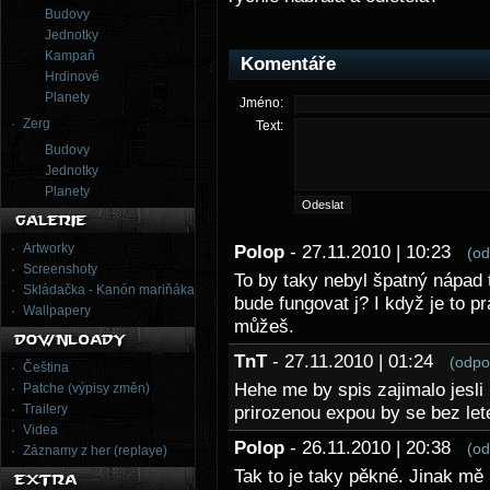
Budovy
Jednotky
Kampaň
Komentáře
Hrdinové
Planety
Jméno:
Zerg
Text:
Budovy
Jednotky
Planety
Artworky
Polop
- 27.11.2010 | 10:23
(od
Screenshoty
To by taky nebyl špatný nápad t
Skládačka - Kanón mariňáka
bude fungovat j? I když je to 
Wallpapery
můžeš.
TnT
- 27.11.2010 | 01:24
(odpo
Čeština
Hehe me by spis zajimalo jesli 
Patche (výpisy změn)
Trailery
prirozenou expou by se bez let
Videa
Polop
- 26.11.2010 | 20:38
(od
Záznamy z her (replaye)
Tak to je taky pěkné. Jinak mě u