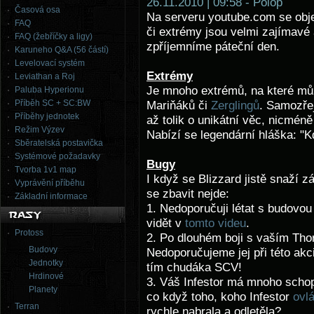
26.11.2010 | 09:58 - Polop
Časová osa
Na serveru youtube.com se objevi
FAQ
či extrémy jsou velmi zajímavé a
FAQ (žebříčky a ligy)
zpříjemníme páteční den.
Karuneho Q&A (56 částí)
Levelovací systém
Extrémy
Leviathan a Roj
Je mnoho extrémů, na které můž
Paluba Hyperionu
Příběh SC + SC:BW
Mariňáků či
Zerglingů
. Samozře
Příběhy jednotek
až tolik o unikátní věc, nicmén
Režim Výzev
Nabízí se legendární hláška: "K
Sběratelská postavička
Systémové požadavky
Bugy
Tvorba 1v1 map
I když se Blizzard jistě snaží zá
Vyprávění příběhu
se zbavit nejde:
Základní informace
1. Nedoporučuji létat s budovou a
vidět v
tomto videu
.
Protoss
2. Po dlouhém boji s vaším Tho
Budovy
Nedoporučujeme jej při této ak
Jednotky
tím chudáka SCV!
Hrdinové
3. Váš Infestor má mnoho schopn
Planety
co když toho, koho Infestor
ovlá
Terran
rychle nabrala a odletěla?