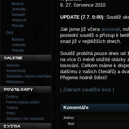
Budovy
8. 27. července 2010
Jednotky
Kampaň
UPDATE (7.7. 0:00)
: Soutěž u
Hrdinové
Planety
Jak jsme již včera
avizovali
, má
Zerg
poslední soutěž o přístup k betě 
Budovy
snad již v nejbližších dnech.
Jednotky
Planety
Soutěž probíhá pouze dnes od 1
na více či méně složité otázky z
losování. Celkem máme k dispoz
Artworky
Screenshoty
dalšímu z našich čtenářů) a dva
Skládačka - Kanón mariňáka
Přejeme hodně štěstí!
Wallpapery
[ Zobrazit soutěžní kvíz ]
Čeština
Patche (výpisy změn)
Komentáře
Trailery
Videa
Jméno:
Záznamy z her (replaye)
Text: