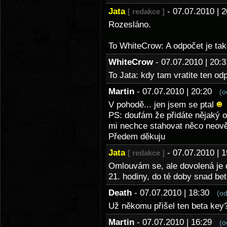
Jata
- 07.07.2010 |
[ redakce ]
Rozesláno.
To WhiteCrow: A odpočet je ta
WhiteCrow
- 07.07.2010 | 20
To Jata: kdy tam vratite ten o
Martin
- 07.07.2010 | 20:20
(o
V pohodě... jen jsem se ptal
PS: doufám že přidáte nějaký of
mi nechce stahovat něco neov
Předem děkuju
Jata
- 07.07.2010 |
[ redakce ]
Omlouvám se, ale dovolená je 
21. hodiny, do té doby snad bet
Death
- 07.07.2010 | 18:30
(o
Už někomu přišel ten beta key
Martin
- 07.07.2010 | 16:29
(o