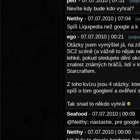
petr
- 07.07.2010 | 07:51
(odp
Nevíte kdy bude kdo vyhral?
Neithy
- 07.07.2010 | 07:04
(o
Spíš Liquipedia než google a k
ego
- 07.07.2010 | 00:21
(odpo
Otázky jsem vymýšlel já, na z
SC2 scéně (a vážně to nějak ne
lehké, pokud sledujete dění ok
znalost známých hráčů, lidí v 
Starcraftem.
Z toho kvízu jsou 4 otázky, kte
spíš o tom googlení a ověření s
Tak snad to někdo vyhrál
Seafood
- 07.07.2010 | 00:09
@Neithy: nastastie, pre google 
Neithy
- 07.07.2010 | 00:00
(o