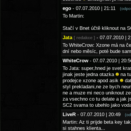
ego
- 07.07.2010 | 21:11
(odpo
To Martin:
Stačí v Bnet účtě kliknout na 
Jata
- 07.07.2010 |
[ redakce ]
To WhiteCrow: Xzone má na češti
dní nebo měsíc, poté bude sam
WhiteCrow
- 07.07.2010 | 20
To Jata: super,hned je svet kra
jinak jeste jedna otazka
na tu
prodejce xzone apod asik
dat
styl prekladani,ne ze bych neum
ne a muze mi neco uniknout ze
za vsechno co tu delate a jak js
SC2 svama to ubehlo jako vod
LiveR
- 07.07.2010 | 20:49
(od
Martin: Az ti prijde beta key ta
si stahnes klienta...