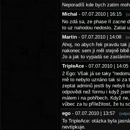
Neporadíš kde bych zatim mohl 
Michal
- 07.07.2010 | 16:15
(o
No zdá sa, ze phase II zacne d
to uz nahodou nedoslo. Zatial 
Martin
- 07.07.2010 | 14:08
(o
Ahoj, no abych řek pravdu tak j
nakonec sem ji měl stejně blb
Jo a jak to vypadá se zaslání
TripleAce
- 07.07.2010 | 14:
2 Ego: Však já se taky "nedom
mě to nebylo uznáno tak si za 
zeptat adminů jestli by nebyli 
odpovědi než formu i když jsem
málem i na pohřbech. Když ne,
vůbec za tu příležitost, že tu s
ego
- 07.07.2010 | 13:57
(odpo
To TripleAce: otázka byla jasná
nevtipkuje.