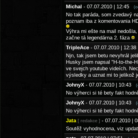
Michal
- 07.07.2010 | 12:45
(o
No tak paráda, som zvedavý na S
poznam iba z komentovania HD
Výhra mi ešte na mail nedošla,
začne tá legendárna 2. fáza
TripleAce
- 07.07.2010 | 12:
Njn, tak jsem betu nevyhrál jel
Husky jsem napsal "H-to-the-H
ve svejch youtube videích. Nech
výsledky a uznat mi to jelikož 
JohnyX
- 07.07.2010 | 10:43
(
No výherci si té bety fakt hodn
JohnyX
- 07.07.2010 | 10:43
(
No výherci si té bety fakt hodn
Jata
- 07.07.2010 |
[ redakce ]
Soutěž vyhodnocena, viz updat