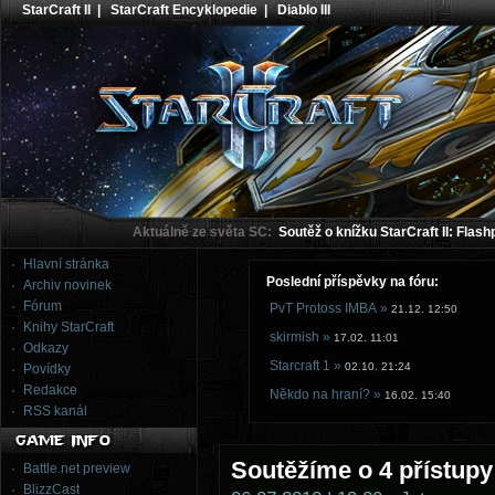
StarCraft II
|
StarCraft Encyklopedie
|
Diablo III
Aktuálně ze světa SC:
Soutěž o knížku StarCraft II: Flash
Hlavní stránka
Poslední příspěvky na fóru:
Archiv novinek
Fórum
PvT Protoss IMBA »
21.12. 12:50
Knihy StarCraft
skirmish »
17.02. 11:01
Odkazy
Starcraft 1 »
02.10. 21:24
Povídky
Redakce
Někdo na hraní? »
16.02. 15:40
RSS kanál
Soutěžíme o 4 přístupy
Battle.net preview
BlizzCast