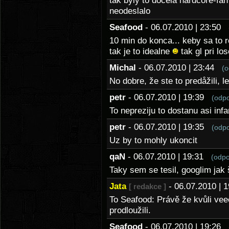
tak byly to docela hardcore-fan
neodeslalo
Seafood
- 06.07.2010 | 23:50
10 min do konca... keby sa to r
tak je to idealne
tak gl pri lo
Michal
- 06.07.2010 | 23:44
(o
No dobre, že ste to predåžili,
petr
- 06.07.2010 | 19:39
(odp
To nepreziju to dostanu asi infa
petr
- 06.07.2010 | 19:35
(odp
Uz by to mohly ukoncit
qaN
- 06.07.2010 | 19:31
(odpo
Taky sem se tesil, googlim jak 
Jata
- 06.07.2010 |
[ redakce ]
To Seafood: Právě že kvůli vee
prodloužili.
Seafood
- 06.07.2010 | 19:26