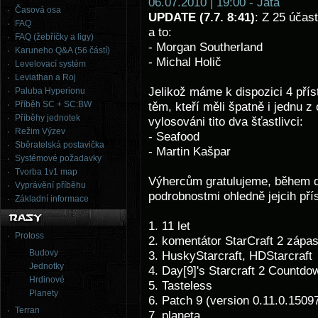
06.07.2010 | 19:00 - Jata
Časová osa
UPDATE (7.7. 8:41)
: Z 25 účas
FAQ
a to:
FAQ (žebříčky a ligy)
- Morgan Southerland
Karuneho Q&A (56 částí)
- Michal Holič
Levelovací systém
Leviathan a Roj
Jelikož máme k dispozici 4 přís
Paluba Hyperionu
Příběh SC + SC:BW
těm, kteří měli špatně i jednu z 
Příběhy jednotek
vylosováni tito dva šťastlivci:
Režim Výzev
- Seafood
Sběratelská postavička
- Martin Kašpar
Systémové požadavky
Tvorba 1v1 map
Výhercům gratulujeme, během d
Vyprávění příběhu
podrobnostmi ohledně jejcih pří
Základní informace
1. 11 let
Protoss
2. komentátor StarCraft 2 zápa
Budovy
3. HuskyStarcraft, HDStarcraft
Jednotky
4. Day[9]'s Starcraft 2 Countdo
Hrdinové
5. Tasteless
Planety
6. Patch 9 (version 0.11.0.1509
Terran
7. planeta