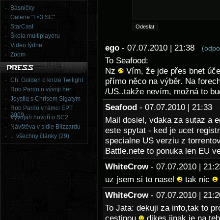
Básničky
Galerie "I <3 SC"
StarCast
Škola multiplayeru
Video týdne
ego
- 07.07.2010 | 21:38
(odpo
Zoom
To Seafood:
Nz
Vím, že jde přes bnet účet 
Ch. Golden o knize Twilight
přímo něco na výběr. Na forech
Rob Pardo o vývoji her
/US..takže nevím, možná to b
Joystiq s Chrisem Sigatym
Seafood
- 07.07.2010 | 21:33
Rob Pardo v rámci EPT
2009
Vývojáři hovoří o SC2
Mail dosiel, vdaka za sutaz a 
Návštěva v sídle Blizzardu
este spytat - ked je ucet regis
... všechny články (29)
specialne US verziu z torrent
Battle.nete to ponuka len EU ve
WhiteCrow
- 07.07.2010 | 21
uz jsem si to nasel
tak nic
WhiteCrow
- 07.07.2010 | 21
To Jata: dekuji za info,tak to p
cestinou
dikes,jinak je na te