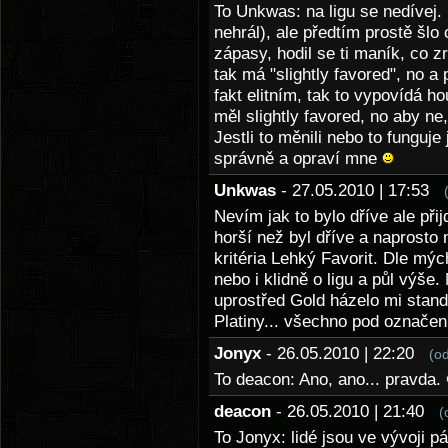
To Unkwas: na ligu se nedívej
nehrál), ale předtím prostě šlo o
zápasy, hodil se ti maník, co zr
tak má "slightly favored", no 
fakt elitním, tak to vypovídá h
měl slightly favored, no aby ne
Jestli to měnili nebo to funguj
správně a opraví mne
Unkwas
- 27.05.2010 | 17:53
Nevím jak to bylo dříve ale p
horší než byl dříve a naprost
kritéria Lehký Favorit. Dle mý
nebo i klidně o ligu a půl výše
uprostřed Gold házelo mi stand
Platiny... všechno pod označení
Jonyx
- 26.05.2010 | 22:20
(o
To deacon: Ano, ano... pravda.
deacon
- 26.05.2010 | 21:40
(
To Jonyx: lidé jsou ve vývoji pár