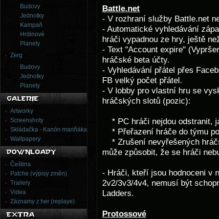
Budovy
Battle.net
Jednotky
- V rozhraní služby Battle.net 
Kampaň
- Automatické vyhledávání záp
Hrdinové
hráči vypadnou ze hry, ještě ne
Planety
- Text "Account expire" (Vyprše
Zerg
hráčské beta účty.
Budovy
- Vyhledávání přátel přes Face
Jednotky
FB velký počet přátel.
Planety
- V lobby pro vlastní hru se vys
hráčských slotů (pozic):
Artworky
Screenshoty
* PC hráči nejdou odstranit, ja
Skládačka - Kanón mariňáka
* Přeřazení hráče do týmu poz
Wallpapery
* Zrušení nevyřešených hráčs
může způsobit, že se hráči neb
Čeština
- Hráči, kteří jsou hodnoceni 
Patche (výpisy změn)
2v2/3v3/4v4, nemusí být schopn
Trailery
Videa
Ladders.
Záznamy z her (replaye)
Protossové