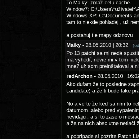
To Maiky: zmaž celu cache
Window7: C:\Users\*uživatel*\
Windows XP: C:\Documents and 
tam to niekde pohladaj , už n
a postahuj tie mapy odznovu
Maiky
- 28.05.2010 | 20:32
(o
Po 13 patchi sa mi nedá spusti
ma vyhodí, nevie mi v tom niekt
mne? už som preinštaloval a ni
redArchon
- 28.05.2010 | 16
Ako dufam že to posledne zapnu
candidate) a že ti bude take p
No a verte že keď sa nim to n
datumom ,alebo pred vypalenim
nevidaju , a si to zase o mesi
a že na nich absolutne netlači 
a popripade si pozrite Patch LIs