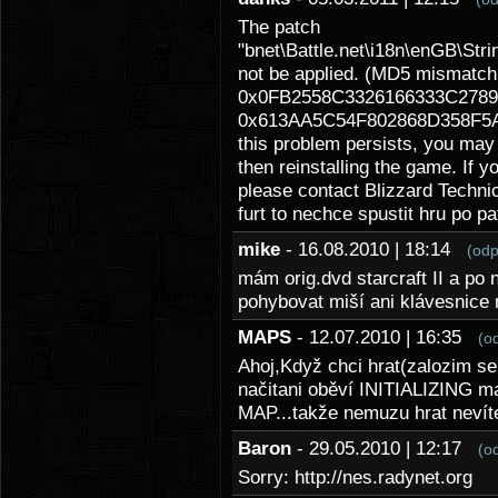
The patch
"bnet\Battle.net\i18n\enGB\S
not be applied. (MD5 mismatch
0x0FB2558C3326166333C2789C
0x613AA5C54F802868D358F5A2C
this problem persists, you may 
then reinstalling the game. If y
please contact Blizzard Techni
furt to nechce spustit hru po pa
mike
- 16.08.2010 | 18:14
(odp
mám orig.dvd starcraft II a po
pohybovat miší ani klávesnice 
MAPS
- 12.07.2010 | 16:35
(o
Ahoj,Když chci hrat(zalozim se
načitani oběví INITIALIZING
MAP...takže nemuzu hrat nevíte
Baron
- 29.05.2010 | 12:17
(o
Sorry: http://nes.radynet.org