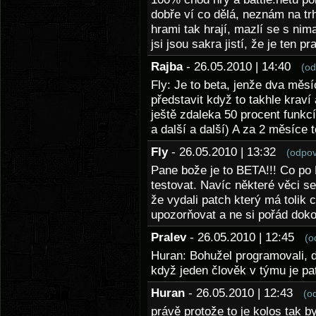
dobře ví co dělá, neznám na trh
hrami tak hrají, mazlí se s nim
jsi jsou sakra jistí, že je ten p
Rajba
- 26.05.2010 | 14:40
(od
Fly: Je to beta, jenže dva měs
představit když to takhle kraví
ještě zdaleka 50 procent funkc
a další a další) A za 2 měsíce t
Fly
- 26.05.2010 | 13:32
(odpov
Pane bože je to BETA!!! Co po 
testovat. Navíc některé věci se
že vydali patch který má tolik 
upozorňovat a ne si pořád doko
Pralev
- 26.05.2010 | 12:45
(o
Huran: Bohužel programovali, d
když jeden člověk v týmu je patla
Huran
- 26.05.2010 | 12:43
(o
právě protože to je kolos tak b