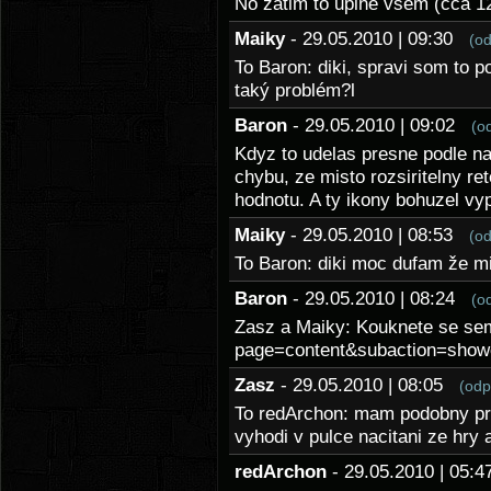
No zatim to uplne vsem (cca 12
Maiky
- 29.05.2010 | 09:30
(o
To Baron: diki, spravi som to p
taký problém?l
Baron
- 29.05.2010 | 09:02
(o
Kdyz to udelas presne podle nav
chybu, ze misto rozsiritelny r
hodnotu. A ty ikony bohuzel vyp
Maiky
- 29.05.2010 | 08:53
(o
To Baron: diki moc dufam že mi
Baron
- 29.05.2010 | 08:24
(o
Zasz a Maiky: Kouknete se sem:
page=content&subaction=sho
Zasz
- 29.05.2010 | 08:05
(odp
To redArchon: mam podobny pro
vyhodi v pulce nacitani ze hr
redArchon
- 29.05.2010 | 05