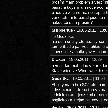
prosím mám problem s verzí hry
passu a kdyz mam nove acc na b
plnou verzi a normalne zapnu h
verzi tak mi to porad pise ze 
nekdo co stim prosim?
SHibberius
- 19.05.2011 | 13
To Gedžitka:
nie som si isty ale tiez by som
tam pribudlo par veci ohladne s
klavesnice a hotkeyov v inga
Drakan
- 19.05.2011 | 12:29
(
nemas tam nahodou ve hre dano
Klavesnice ve Windowsech se 
Gedžitka
- 19.05.2011 | 11:5
Ahojky,mam hru SC2,ale mam pr
kdyz oznacim treba thory zmack
jednickou atd. jenze mi ot nef
anglickou a stejne nic,nevite o
danks
- 05.03.2011 | 12:15
(o