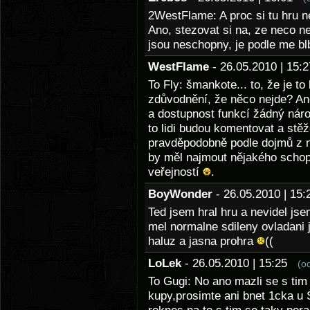
2WestFlame: A proc si tu hru ne
Ano, stezovat si na, ze neco ne
jsou neschopny, je podle me blb
WestFlame
- 26.05.2010 | 15
To Fly: šmankote... to, že je to
zdůvodnění, že něco nejde? Ano
a dostupnost funkcí žádný náro
to lidi budou komentovat a stěžov
pravděpodobně podle dojmů z ní
by měl najmout nějakého schop
veřejností
.
BoyWonder
- 26.05.2010 | 1
Ted jsem hral hru a nevidel j
mel normalne sdileny ovladani
haluz a jasna prohra
((
LoLek
- 26.05.2010 | 15:25
(o
To Gugi: No ano mazli se s tim 
kupy,prosimte ani bnet 1cka u