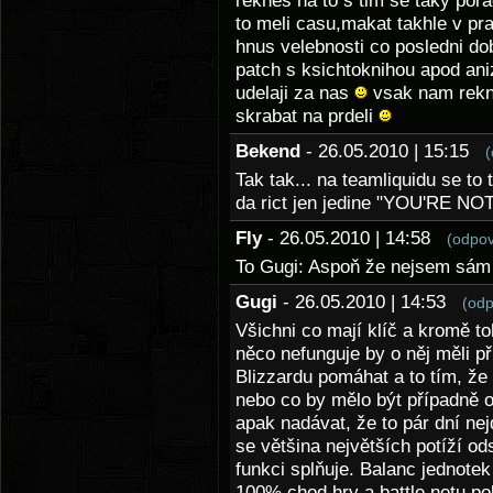
reknes na to s tim se taky por
to meli casu,makat takhle v pr
hnus velebnosti co posledni do
patch s ksichtoknihou apod aniz
udelaji za nas
vsak nam rekno
skrabat na prdeli
Bekend
- 26.05.2010 | 15:15
(
Tak tak... na teamliquidu se to
da rict jen jedine "YOU'RE NOT
Fly
- 26.05.2010 | 14:58
(odpov
To Gugi: Aspoň že nejsem sám
Gugi
- 26.05.2010 | 14:53
(odp
Všichni co mají klíč a kromě to
něco nefunguje by o něj měli př
Blizzardu pomáhat a to tím, že
nebo co by mělo být případně 
apak nadávat, že to pár dní nej
se většina největších potíží od
funkci splňuje. Balanc jednotek
100% chod hry a battle.netu p