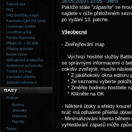
26.05.2010 | 10:05 - Jetro
Časová osa
Pakliže stále "zápasíte" se hro
FAQ
najdete v níže přeloženém sez
FAQ (žebříčky a ligy)
po vydání 13. patche.
Karuneho Q&A (56 částí)
Levelovací systém
Všeobecné
Leviathan a Roj
Paluba Hyperionu
Příběh SC + SC:BW
- Zveřejňování map
Příběhy jednotek
Režim Výzev
Výchozí hostitel služby Battle
Sběratelská postavička
se správnými informacemi o bet
Systémové požadavky
cokoliv zveřejnit, musíte násle
Tvorba 1v1 map
* Z jakéhokoliv okna editoru p
Vyprávění příběhu
* Ze seznamu vyberte položku
Základní informace
* Změňte hodnotu hostitele na:
* Klikněte na OK
Protoss
Budovy
- Některé útoky a efekty kouzel 
Jednotky
hráč má odhalené přilehlé oblast
Hrdinové
- Minimalizování klienta během 
Planety
vyhledávání zápasů může způsob
Terran