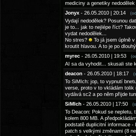
mediciny a genetiky nedoděle
Jonyx
- 26.05.2010 | 20:14
(o
Vydají nedodělek? Posunou dat
je to... jak to nejlépe říct? Tak
vydat nedodělek...
No stres?
To já jsem úplně v
kroutit hlavou. A to je po dlou
myrec
- 26.05.2010 | 19:53
(o
AI sa da vyhodit... skusali ste
deacon
- 26.05.2010 | 18:17
(
To SiMIch: jop, to vypnutí bnet
verse, proto v to vkládám tolik 
vydává sc2 a po něm přijde tun
SiMIch
- 26.05.2010 | 17:50
(
To Deacon: Pokud se nepletu, 
kolem 800 MB. A předpokládám, 
podstatě duplicitní informace 
patch s velkými změnami (8 ne