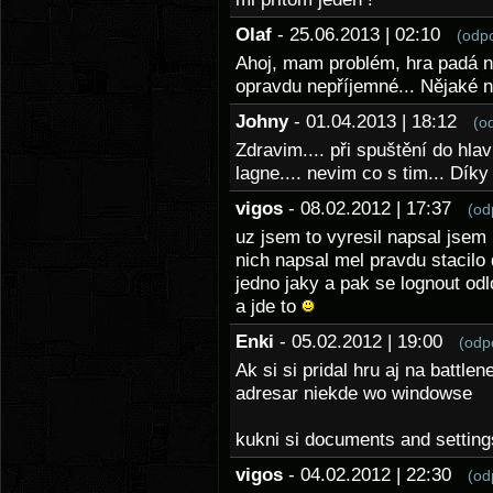
Olaf
- 25.06.2013 | 02:10
(odp
Ahoj, mam problém, hra padá na
opravdu nepříjemné... Nějaké 
Johny
- 01.04.2013 | 18:12
(o
Zdravim.... při spuštění do hla
lagne.... nevim co s tim... Díky
vigos
- 08.02.2012 | 17:37
(od
uz jsem to vyresil napsal jsem
nich napsal mel pravdu stacilo
jedno jaky a pak se lognout odl
a jde to
Enki
- 05.02.2012 | 19:00
(odp
Ak si si pridal hru aj na battle
adresar niekde wo windowse
kukni si documents and settings
vigos
- 04.02.2012 | 22:30
(od