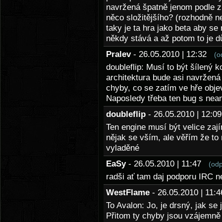
navržená špatně jenom podle 
něco složitějšího? (rozhodně n
taky je ta hra jako beta aby se
někdy stává a až potom to je d
Pralev
- 26.05.2010 | 12:32
(o
doubleflip: Musí to být šílený 
architektura bude asi navržená
chyby, co se zatím ve hře obje
Naposledy třeba ten bug s nea
doubleflip
- 26.05.2010 | 12:
Ten engine musí být velice za
nějak se vším, ale věřím že to
vyladěné
EaSy
- 26.05.2010 | 11:47
(od
radši ať tam daj podporu IRC 
WestFlame
- 26.05.2010 | 11
To Avalon: Jo, je drsný, jak se
Přitom ty chyby jsou vzájemně 