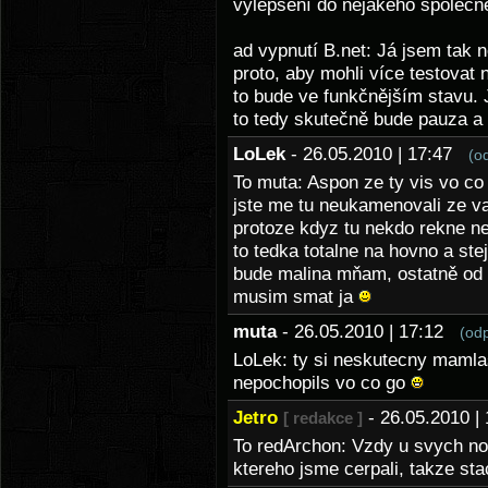
vylepšení do nějakého společné
ad vypnutí B.net: Já jsem tak n
proto, aby mohli více testovat 
to bude ve funkčnějším stavu. 
to tedy skutečně bude pauza a 
LoLek
- 26.05.2010 | 17:47
(o
To muta: Aspon ze ty vis vo c
jste me tu neukamenovali ze va
protoze kdyz tu nekdo rekne nec
to tedka totalne na hovno a ste
bude malina mňam, ostatně od 
musim smat ja
muta
- 26.05.2010 | 17:12
(od
LoLek: ty si neskutecny mamlas
nepochopils vo co go
Jetro
- 26.05.2010 
[ redakce ]
To redArchon: Vzdy u svych nov
ktereho jsme cerpali, takze sta