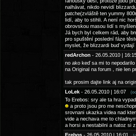
fanoušky děsí, protože jdou p
nalhávat, nikdo nevidí blizzar
patche(zvláště ten yummy 800m
lidí, aby to stihli. A není nic 
obrovskou masou lidí s myšlenk
Já bych byl celkem rád, aby bnet
pro spuštění poslední fáze těs
myslet, že blizzardi buď vyda
redArchon
- 26.05.2010 | 16
no ako keď sa mi to nepodarilo 
na Original na forum , nie len 
tak prosim dajte link aj na orig
LoLek
- 26.05.2010 | 16:07
(o
To Erebos: sry ale ta hra vypad
a proto jsou pro me neschopn
srovnani ukazka videa nad kte
vide a nechava me to chladnym,
a horsi a nestabilni a natoz si 
Erebos
- 26.05.2010 | 16:01
(