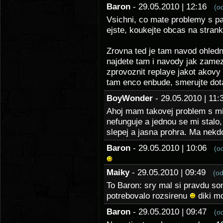
Baron
- 29.05.2010 | 12:16
(o
Vsichni, co mate problemy s p
ejste, koukejte obcas na strank
Zrovna ted je tam navod ohledn
najdete tam i navody jak zamez
zprovoznit replaye jakot akovy
tam enco enbude, smerujte dot
BoyWonder
- 29.05.2010 | 1
Ahoj mam takovej problem s m
nefunguje a jednou se mi stalo,
slepej a jasna prohra. Ma nekd
Baron
- 29.05.2010 | 10:06
(o
Maiky
- 29.05.2010 | 09:49
(o
To Baron: sry mal si pravdu so
potrebovalo rozsirenu
diki m
Baron
- 29.05.2010 | 09:47
(o