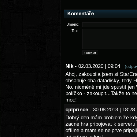
Komentáře
Jméno:
Text:
Nik
- 02.03.2020 | 09:04
(odpo
Ahoj, zakoupila jsem si StarCra
obsahuje oba datadisky, tedy H
No, nicméně mi jde spustit jen 
políčko - zakoupit...Takže to 
moc!
cplprince
- 30.08.2013 | 18:2
Dobrý den mám problem že kdy
zacne hra pripojovat k serveru
offline a mam se nejprve pripoji
mi pritom jeden !