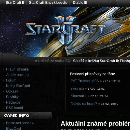
StarCraft II
|
StarCraft Encyklopedie
|
Diablo III
Aktuálně ze světa SC:
Soutěž o knížku StarCraft II: Flash
Hlavní stránka
Poslední příspěvky na fóru:
Archiv novinek
Fórum
PvT Protoss IMBA »
21.12. 12:50
Knihy StarCraft
skirmish »
17.02. 11:01
Odkazy
Starcraft 1 »
02.10. 21:24
Povídky
Redakce
Někdo na hraní? »
16.02. 15:40
RSS kanál
Aktuální známé problé
Battle.net preview
BlizzCast