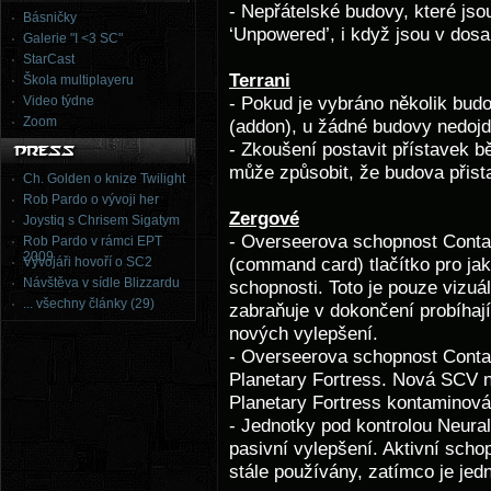
- Nepřátelské budovy, které js
Básničky
‘Unpowered’, i když jsou v dosa
Galerie "I <3 SC"
StarCast
Terrani
Škola multiplayeru
Video týdne
- Pokud je vybráno několik bud
Zoom
(addon), u žádné budovy nedojd
- Zkoušení postavit přístavek 
může způsobit, že budova přist
Ch. Golden o knize Twilight
Rob Pardo o vývoji her
Zergové
Joystiq s Chrisem Sigatym
- Overseerova schopnost Contam
Rob Pardo v rámci EPT
2009
Vývojáři hovoří o SC2
(command card) tlačítko pro jak
Návštěva v sídle Blizzardu
schopnosti. Toto je pouze vizu
... všechny články (29)
zabraňuje v dokončení probíhaj
nových vylepšení.
- Overseerova schopnost Cont
Planetary Fortress. Nová SCV n
Planetary Fortress kontaminová
- Jednotky pod kontrolou Neural
pasivní vylepšení. Aktivní sch
stále používány, zatímco je jed