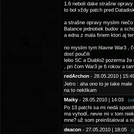
1.6 neboli dake strašne opravy 
to bol vždy patch pred Datadisk
a strašne opravy myslim niečo 
Balance jednotiek budov a schop
a edna z mala firiem ktori aj t
no myslim tym hlavne War3 , čo
dosť poučili
lebo SC a Diablo2 pozerma že m
, pri čom War3 je 6 rokov a tam
redArchon
- 28.05.2010 | 15
Jetro : aha ono to je take male
na to neklikam
Maiky
- 28.05.2010 | 14:03
(o
Po 13 patchi sa mi nedá spusti
ma vyhodí, nevie mi v tom niekt
mne? už som preinštaloval a n
deacon
- 27.05.2010 | 18:05
(