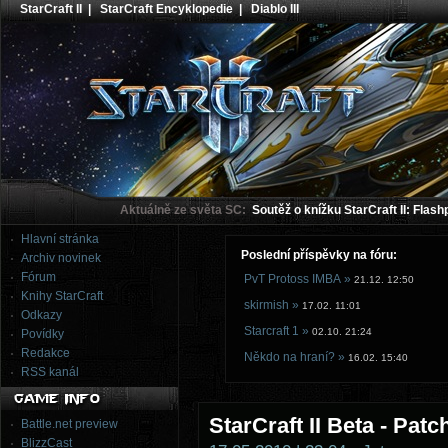
StarCraft II
|
StarCraft Encyklopedie
|
Diablo III
Aktuálně ze světa SC:
Soutěž o knížku StarCraft II: Flash
Hlavní stránka
Poslední příspěvky na fóru:
Archiv novinek
Fórum
PvT Protoss IMBA »
21.12. 12:50
Knihy StarCraft
skirmish »
17.02. 11:01
Odkazy
Starcraft 1 »
02.10. 21:24
Povídky
Redakce
Někdo na hraní? »
16.02. 15:40
RSS kanál
StarCraft II Beta - Patc
Battle.net preview
BlizzCast