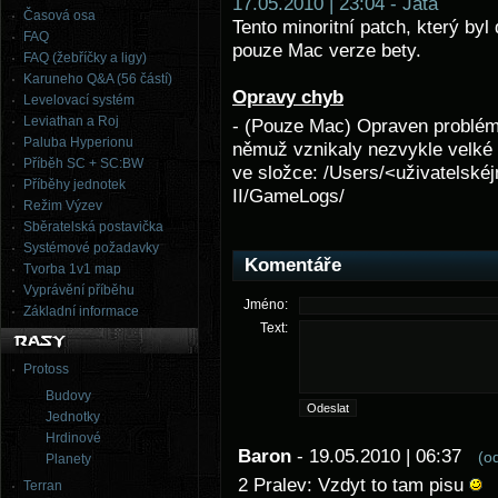
17.05.2010 | 23:04 - Jata
Časová osa
Tento minoritní patch, který byl
FAQ
pouze Mac verze bety.
FAQ (žebříčky a ligy)
Karuneho Q&A (56 částí)
Opravy chyb
Levelovací systém
Leviathan a Roj
- (Pouze Mac) Opraven problém,
Paluba Hyperionu
němuž vznikaly nezvykle velké er
Příběh SC + SC:BW
ve složce: /Users/<uživatelské
Příběhy jednotek
II/GameLogs/
Režim Výzev
Sběratelská postavička
Systémové požadavky
Komentáře
Tvorba 1v1 map
Vyprávění příběhu
Jméno:
Základní informace
Text:
Protoss
Budovy
Jednotky
Hrdinové
Baron
- 19.05.2010 | 06:37
(o
Planety
2 Pralev: Vzdyt to tam pisu
Terran