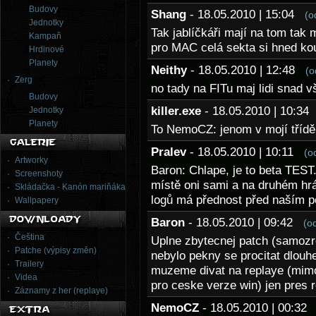
Budovy
Shang
- 18.05.2010 | 15:04
(o
Jednotky
Tak jablíčkáři mají na tom tak 
Kampaň
pro MAC celá sekta si hned kou
Hrdinové
Planety
Neithy
- 18.05.2010 | 12:48
(o
Zerg
no tady na FITu maj lidi snad v
Budovy
killer.exe
- 18.05.2010 | 10:3
Jednotky
Planety
To NemoCZ: jenom v mojí třídě j
Pralev
- 18.05.2010 | 10:11
(o
Artworky
Baron: Chlape, je to beta TEST
Screenshoty
místě oni sami a na druhém hráči
Skládačka - Kanón mariňáka
logů má přednost před naším po
Wallpapery
Baron
- 18.05.2010 | 09:42
(o
Čeština
Uplne zbytecnej patch (samozre
Patche (výpisy změn)
nebylo pekny se procitat dlouh
Trailery
muzeme divat na replaye (mimo
Videa
pro ceske verze win) jen pres re
Záznamy z her (replaye)
NemoCZ
- 18.05.2010 | 00:3