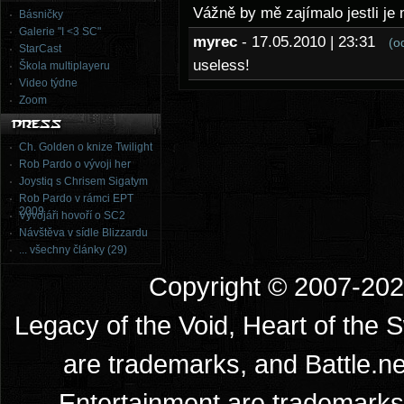
Vážně by mě zajímalo jestli j
Básničky
Galerie "I <3 SC"
myrec
- 17.05.2010 | 23:31
(o
StarCast
useless!
Škola multiplayeru
Video týdne
Zoom
Ch. Golden o knize Twilight
Rob Pardo o vývoji her
Joystiq s Chrisem Sigatym
Rob Pardo v rámci EPT
2009
Vývojáři hovoří o SC2
Návštěva v sídle Blizzardu
... všechny články (29)
Copyright © 2007-2026
Legacy of the Void, Heart of the 
are trademarks, and Battle.ne
Entertainment are trademarks 