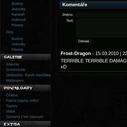
Budovy
Komentáře
Jednotky
Kampaň
Jméno:
Hrdinové
Text:
Planety
Zerg
Budovy
Jednotky
Planety
Frost-Dragon
- 15.03.2010 | 
TERRIBLE TERRIBLE DAMA
Artworky
xD
Screenshoty
Skládačka - Kanón mariňáka
Wallpapery
Čeština
Patche (výpisy změn)
Trailery
Videa
Záznamy z her (replaye)