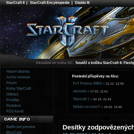
StarCraft II
|
StarCraft Encyklopedie
|
Diablo III
Aktuálně ze světa SC:
Soutěž o knížku StarCraft II: Flash
Hlavní stránka
Poslední příspěvky na fóru:
Archiv novinek
Fórum
PvT Protoss IMBA »
21.12. 12:50
Knihy StarCraft
skirmish »
17.02. 11:01
Odkazy
Starcraft 1 »
02.10. 21:24
Povídky
Redakce
Někdo na hraní? »
16.02. 15:40
RSS kanál
Desítky zodpovězených
Battle.net preview
BlizzCast