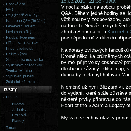
15.03.2010 | 21:36 - Jata
Časová osa
V noci z pátku na sobotu proběh
FAQ
Q&A. Během jedné hodiny se lidé
FAQ (žebříčky a ligy)
většinou byly zodpovězeny, ale 
Karuneho Q&A (56 částí)
na fórech. Neuvěřitelných šedes
Levelovací systém
zhruba 8 normálních
Karuneho
Leviathan a Roj
pravděpodobně z důvodu příprav
Paluba Hyperionu
Příběh SC + SC:BW
Příběhy jednotek
Na dotazy zvídavých fanoušků o
Režim Výzev
Kromě několika průměrných otá
Sběratelská postavička
by měl přijít velký obsahový pa
Systémové požadavky
dlouhoočekávaný editor map, s 
Tvorba 1v1 map
dubna by měla být hotová i Mac
Vyprávění příběhu
Základní informace
Nicméně už nyní Blizzard ví, ž
do vydání, které stále zůstává 
Protoss
některé prvky připravuje do nás
Budovy
Heart of the Swarm a Legacy of 
Jednotky
Hrdinové
My vám všechny otázky přiná
Planety
Terran