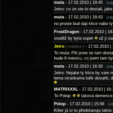
muta
- 17.02.2010 | 18:45
(od
Jetro: co ze ste to dostali, jake
muta
- 17.02.2010 | 18:43
(od
no proste bud daji klice nabo t
FrostDragon
- 17.02.2010 | 
soutěž by byla super
už ji z
Jetro
- 17.02.2010 
[ redakce ]
To muta: Pili jsme se tam dosta
bude 8 mesicu, co jsem tam by
muta
- 17.02.2010 | 16:30
(od
Jetro: Nejake ty klice by vam 
tema strankama tolik dosahli, 
MATRIXXXL
- 17.02.2010 | 1
To Polop:
taková demence
Polop
- 17.02.2010 | 15:56
(o
Killer já si to představuju takto: