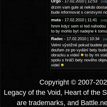
Orgo
- 17.02.2010 | 12:53
(od
drzim vam gule at nekdo dostan
bude informovat s cerstvymi 
muta
- 17.02.2010 | 11:41
(od
hmm kdyz sem si ted nahodou vs
to by mohlo byt nadejne k tomu
Radec
- 17.02.2010 | 10:34
(o
Velmi výstižné pokud budete pa
doufam ze po vydání bety budo
obrazku a videií
to by mi stač
spolu s hráči bety nového obje
videí
Copyright © 2007-2026
Legacy of the Void, Heart of the 
are trademarks, and Battle.ne