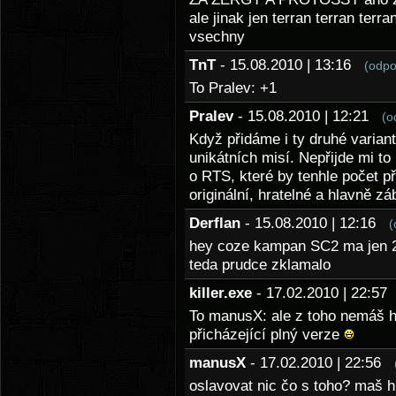
ale jinak jen terran terran ter
vsechny
TnT
- 15.08.2010 | 13:16
(odpo
To Pralev: +1
Pralev
- 15.08.2010 | 12:21
(o
Když přidáme i ty druhé variant
unikátních misí. Nepřijde mi t
o RTS, které by tenhle počet p
originální, hratelné a hlavně z
Derflan
- 15.08.2010 | 12:16
(
hey coze kampan SC2 ma jen 26 
teda prudce zklamalo
killer.exe
- 17.02.2010 | 22:5
To manusX: ale z toho nemáš h
přicházející plný verze
manusX
- 17.02.2010 | 22:56
oslavovat nic čo s toho? maš 