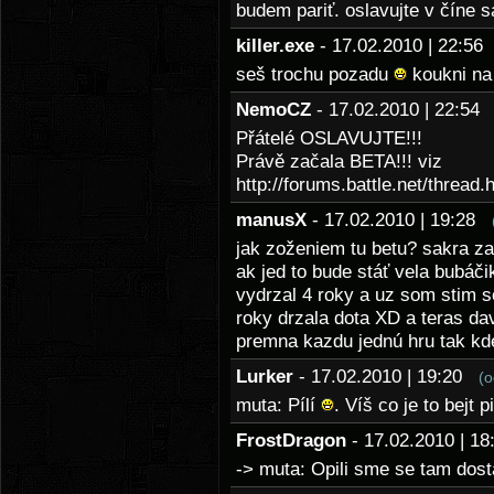
budem pariť. oslavujte v číne s
killer.exe
- 17.02.2010 | 22:5
seš trochu pozadu
koukni na
NemoCZ
- 17.02.2010 | 22:5
Přátelé OSLAVUJTE!!!
Právě začala BETA!!! viz
http://forums.battle.net/threa
manusX
- 17.02.2010 | 19:28
jak zoženiem tu betu? sakra z
ak jed to bude stáť vela bubáč
vydrzal 4 roky a uz som stim 
roky drzala dota XD a teras d
premna kazdu jednú hru tak kd
Lurker
- 17.02.2010 | 19:20
(o
muta: Pílí
. Víš co je to bejt 
FrostDragon
- 17.02.2010 | 
-> muta: Opili sme se tam dostal