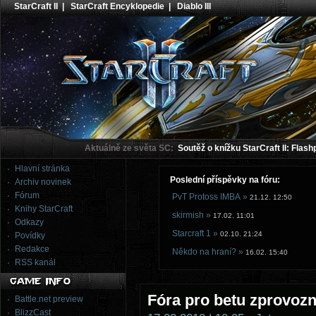
StarCraft II
|
StarCraft Encyklopedie
|
Diablo III
Aktuálně ze světa SC:
Soutěž o knížku StarCraft II: Flash
Hlavní stránka
Poslední příspěvky na fóru:
Archiv novinek
Fórum
PvT Protoss IMBA »
21.12. 12:50
Knihy StarCraft
skirmish »
17.02. 11:01
Odkazy
Starcraft 1 »
02.10. 21:24
Povídky
Redakce
Někdo na hraní? »
16.02. 15:40
RSS kanál
Fóra pro betu zprovoz
Battle.net preview
BlizzCast