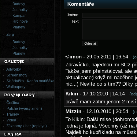
Komentáře
Budovy
Jednotky
Jméno:
Kampaň
Hrdinové
Text:
Planety
Zerg
Budovy
Jednotky
Planety
©imon
- 29.05.2011 | 16:54
(o
Zdravíčko, najednou mi SC2 přest
Artworky
Takže jsem přeinstaloval, ale 
Screenshoty
aktualizace(ikdyž mi naběhne j
Skládačka - Kanón mariňáka
nic...) Nevíte co s tím?? Díky 
Wallpapery
Kikin
- 17.10.2010 | 14:14
(od
právě mam zatim jenom 2 misí a
Čeština
Patche (výpisy změn)
Mizzin
- 12.10.2010 | 20:54
(o
Trailery
To Kikin: Další mise (dohromady
Videa
jedna je tajná. Všechny (až na t
Záznamy z her (replaye)
Najdeš ho kupříkladu na můstk