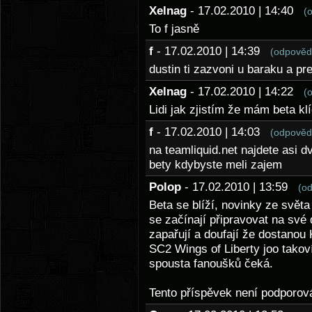
Xelnag
- 17.02.2010 | 14:40
(
To f jasně
f
- 17.02.2010 | 14:39
(odpověd
dustin ti zazvoni u baraku a pre
Xelnag
- 17.02.2010 | 14:22
(
Lidi jak zjistím že mám beta k
f
- 17.02.2010 | 14:03
(odpověd
na teamliquid.net najdete asi d
bety kdybyste meli zajem
Polop
- 17.02.2010 | 13:59
(o
Beta se blíží, novinky ze svět
se začínají připravovat na své 
zapařují a doufají že dostanou 
SC2 Wings of Liberty joo takov
spousta fanoušků čeká.
Tento příspěvek není podporo