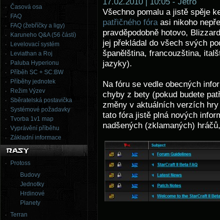
17.02.2010 | 10:05 - Jetro
Časová osa
Všechno pomalu a jistě spěje ke
FAQ
patřičného fóra
asi nikoho nepře
FAQ (žebříčky a ligy)
pravděpodobně hotovo, Blizzard 
Karuneho Q&A (56 částí)
jej překládal do všech svých p
Levelovací systém
španělština, francouzština, italš
Leviathan a Roj
jazyky).
Paluba Hyperionu
Příběh SC + SC:BW
Příběhy jednotek
Na fóru se vedle obecných infor
Režim Výzev
chyby z bety (pokud budete patři
Sběratelská postavička
změny v aktuálních verzích hry
Systémové požadavky
tato fóra jistě plná nových info
Tvorba 1v1 map
nadšených (zklamaných) hráčů, kt
Vyprávění příběhu
Základní informace
Protoss
Budovy
Jednotky
Hrdinové
Planety
Terran