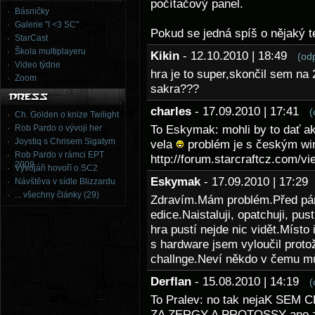
počítačový panel.
Básničky
Galerie "I <3 SC"
Pokud se jedná spíš o nějaký t
StarCast
Škola multiplayeru
Kikin
- 12.10.2010 | 18:49
(od
Video týdne
hra je to super,skončil sem na 
Zoom
sakra???
charles
- 17.09.2010 | 17:41
(
Ch. Golden o knize Twilight
Rob Pardo o vývoji her
To Eskymak: mohli by to dať ak
Joystiq s Chrisem Sigatym
vela
problém je s českým wi
Rob Pardo v rámci EPT
http://forum.starcraftcz.com/v
2009
Vývojáři hovoří o SC2
Eskymak
- 17.09.2010 | 17:2
Návštěva v sídle Blizzardu
... všechny články (29)
Zdravím.Mám problém.Před pár
edice.Naistaluji, opatchuji, pust
hra pustí nejde nic vidět.Míst
s hardware jsem vyloučil proto
challnge.Neví někdo v čemu m
Derflan
- 15.08.2010 | 14:19
(
To Pralev: no tak nejaK SE
ZA ZERGY A PROTOSSY ano za 