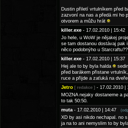
Dustin přiletí vrtulníkem před
zazvoní na nas a předá mi ho 
otvorem a můžu hrát
killer.exe
- 17.02.2010 | 15:4
Jo hele, u WoW je nějakej proje
se tam dostanou dostávaj pak i
něco podobnýho u Starcraftu??
killer.exe
- 17.02.2010 | 15:3
Hej ale to by byla halda
sedim
před barákem přistane vrtulník
ruce a přijde a zaťuká na dveř
Jetro
- 17.02.2010 
[ redakce ]
MOZNA nejaky dostaneme a pak 
to tak 50:50.
muta
- 17.02.2010 | 14:47
(od
XD by asi nikdo nechapal. no 
ja na to ani nemyslim to by byl