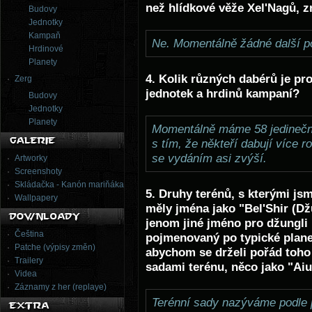
než hlídkové věže Xel'Nagů, z
Budovy
Jednotky
Kampaň
Ne. Momentálně žádné další 
Hrdinové
Planety
4. Kolik různých dabérů je pro
Zerg
jednotek a hrdinů kampaní?
Budovy
Jednotky
Planety
Momentálně máme 58 jedinečnýc
s tím, že někteří dabují více ro
se vydáním asi zvýší.
Artworky
Screenshoty
Skládačka - Kanón mariňáka
5. Druhy terénů, s kterými jsm
Wallpapery
měly jména jako "Bel'Shir (Dž
jenom jiné jméno pro džungli 
Čeština
pojmenovaný po typické planet
Patche (výpisy změn)
abychom se drželi pořád toho p
Trailery
sadami terénu, něco jako "Aiu
Videa
Záznamy z her (replaye)
Terénní sady nazýváme podle 