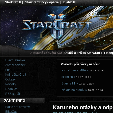
StarCraft II
|
StarCraft Encyklopedie
|
Diablo III
Aktuálně ze světa SC:
Soutěž o knížku StarCraft II: Flash
Hlavní stránka
Poslední příspěvky na fóru:
Archiv novinek
Fórum
PvT Protoss IMBA »
21.12. 12:50
Knihy StarCraft
skirmish »
17.02. 11:01
Odkazy
Starcraft 1 »
02.10. 21:24
Povídky
Redakce
Někdo na hraní? »
16.02. 15:40
RSS kanál
Karuneho otázky a odp
Battle.net preview
BlizzCast