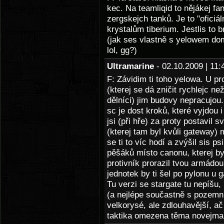
kec. Na teamliqid to nějákej fa
zergskejch tanků. Je to "oficiá
krystalům tiberium. Jestlis to 
(jak ses vlastně s yelowem dom
lol, gg?)
Ultramarine
- 02.10.2009 | 1
F: Závidim ti toho yelowa. U pr
(kterej se dá zničit rychlejc n
dělníci) jim budovy nepracujou
sc je dost kroků, které vyjdou i
jsi (při hře) za proty postavil s
(kterej tam byl kvůli gateway) 
se ti to víc hodí a zvýšil sis ps
pěšáků místo canonu, kterej by
protivník prorazil tvou armádo
jednotek by ti šel po pylonu u 
Tu verzi se stargate tu nepíšu, 
(a nejlépe součastně s pozemní
velkorysé, ale zdlouhavější, a
taktika omezena těma novejma