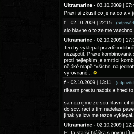
Ultramarine
- 03.10.2009 | 0
Praxí si zkusil co je na co a v
f
- 02.10.2009 | 22:15
(odpověd
slo hlavne o to ze me vsechno
Ultramarine
- 02.10.2009 | 1
Ten by vyklepal pravděpodobně 
nezapotil. Praxe kombinovaná 
proti nejlepším je smrtící kom
nějáké mapě "všichni na jednoho
vyrovnané...
f
- 02.10.2009 | 13:11
(odpověd
rikasm prectu nadpis a hned t
samozrejme ze sou hlavni cil d
do scv, raci s tim nadelas pase
jinak yellow me tezce vyklepal
Ultramarine
- 02.10.2009 | 1
F: Ta starší hláška s novou lít