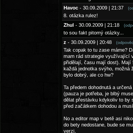
Havoc
- 30.09.2009 | 21:37
(o
8. otázka rulez!
Zhul
- 30.09.2009 | 21:18
(odp
to sou fakt pitomý otázky...
z
- 30.09.2009 | 20:48
(odpověd
Tak copak to tu zase máme? Da
mam rád strategie využívající v
přidělají, času mají dost). Maj
každá jednotka svýho, možná ž
bylo dobrý, ale co hw?
Ta předem dohodnutá a určená 
(pauza je potřeba, je blbý mus
dělat přestávku kdykoliv to by 
před začátkem dohodou a musí s
No a editor map v betě asi nik
do bety nedostane, bude se mus
verzi.