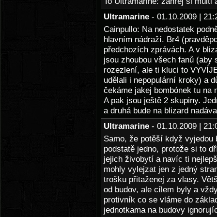
To Ultramarine: zahrej si multi a
Ultramarine
- 01.10.2009 | 2
Cainpullo: Na nedostatek podně
hlavním nádraží. Br4 (pravděpo
předchozích zprávách. A v bliz
jsou zhoubou všech fanů (aby 
rozezlení, ale ti kluci to VYVÍ
udělali i nepopulární kroky) a
čekáme jakej bombónek tu na n
A pak jsou ještě 2 skupiny. Jedn
a druhá bude na blizard nadávat
Ultramarine
- 01.10.2009 | 2
Samo, že potěší když vyjedou b
podstatě jedno, protože si to d
jejich živobytí a navíc ti nejlep
mohly vylejzat jen z jedný stra
trošku přitaženej za vlasy. Vět
od budov, ale cílem byly a vžd
protivník co se vláme do zákla
jednotkama na budovy ignorujíc