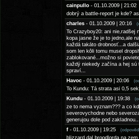
cainpullo
- 01.10.2009 | 21:0
dobrý a battle-report je kde? as
charles
- 01.10.2009 | 20:16
(
To Crazyboy20: ani nie,radšej n
kopa jasne že je to jedno,ale n
každá takáto drobnosť...a dalš
som len kôli tomu musel dropsh
zablokované...možno si poviet
každý niekedy začína a hej sú 
spraví...
Havoc
- 01.10.2009 | 20:06
(o
To Kundu: Tá strata asi 0,5 se
Kundu
- 01.10.2009 | 19:38
(o
ze to nema vyznam??? a co kd
severovychodne nebo severoza
generujou dole pod zakladnou...
f
- 01.10.2009 | 19:25
(odpověd
blizzard dal broodlorda na zem a