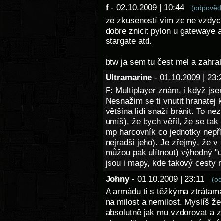
f
- 02.10.2009 | 10:44
(odpověd
ze zkuseností vim ze ne vzdycky
dobre znicit pylon u gatewaye 
stargate atd.
btw ja sem tu čest mel a zahra
Ultramarine
- 01.10.2009 | 2
F: Multiplayer znám, i když js
Nesnažim se ti vnutit hranatej k
většina lidí snaží bránit. To ne
umíš), že bych věřil, že se tak
mp harcovník co jednotky nepřít
nejradši jeho). Je zřejmý, že v 
můžou pak ulítnout) výhodný "u
jsou i mapy, kde takový cesty 
Johny
- 01.10.2009 | 23:11
(o
A armádu ti s těžkýma ztrátama
na milost a nemilost. Myslíš ž
absolutně jak mu vzdorovat a zá