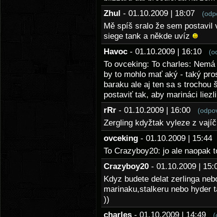
Zhul
- 01.10.2009 | 18:07
(odp
Mě spíš sralo že sem postavil 
siege tank a někde uvíz
Havoc
- 01.10.2009 | 16:10
(o
To ovceking: To charles: Nemá
by to mohlo mať aký - taký pro
baraku ale aj ten sa s trochou 
postaviť tak, aby marináci liezl
rRr
- 01.10.2009 | 16:00
(odpo
Zergling kdyžtak vyleze z vají
ovceking
- 01.10.2009 | 15:4
To Crazyboy20: jo ale naopak
Crazyboy20
- 01.10.2009 | 1
Kdyz budete delat zerlinga nebo
marinaku,stalkeru nebo hyder t
))
charles
- 01.10.2009 | 14:49
(