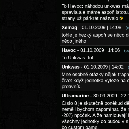
To Havoc: náhodou unkwas má p
spravia,ale máme aspoň istotu..
strany už párkrát naštvalo
Xelnag
- 01.10.2009 | 14:08
(
tohle je hezký aspoň se něco 
něco jiného
Havoc
- 01.10.2009 | 14:06
(o
To Unkwas: lol
Unkwas
- 01.10.2009 | 14:02
Mne osobně otázky nějak trapn
život když jednotka vyleze na 
protivník.
Ultramarine
- 30.09.2009 | 2
Číslo 8 je skutečně poněkud dě
neměli bychom zapomínat, že n
-20?) npcček. A že namlouvají i
všechny jednotky co budou v si
bo custom game.