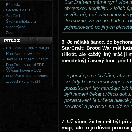
StarCraftem máme nyní více t
Básničky
obrovskou flexibilitu v jejich 
Galerie "I <3 SC"
osvětlení), což vám umožní vy
StarCast
Je možné, že ve hře budou i d
Škola multiplayeru
pojmenované po jiných planetá
Video týdne
Zoom
6. Je nějaká šance, že bycho
StarCraft: Brood War měl kaž
Ch. Golden o knize Twilight
Rob Pardo o vývoji her
třikrát, ale každý jiný hráč j
Joystiq s Chrisem Sigatym
měnitelný) časový limit před t
Rob Pardo v rámci EPT
2009
Vývojáři hovoří o SC2
Doporučujeme hráčům, aby mez
Návštěva v sídle Blizzardu
se, kdy během hraní zápas zas
... všechny články (29)
pozastavení hry narušuje tok 
byli nuceni čekat určitou dobu
pozastavení je určena hlavně p
souhlasí a po dobu, na níž se 
7. Už víme, že by měl být při z
map, ale to je důvod proč se