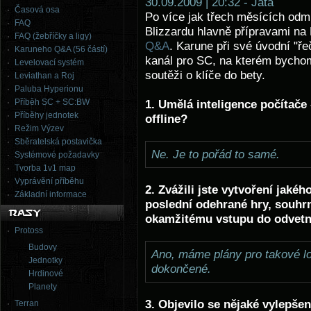
30.09.2009 | 20:32 - Jata
Časová osa
Po více jak třech měsících odm
FAQ
Blizzardu hlavně přípravami na 
FAQ (žebříčky a ligy)
Q&A
. Karune při své úvodní "ř
Karuneho Q&A (56 částí)
kanál pro SC, na kterém bychom 
Levelovací systém
soutěži o klíče do bety.
Leviathan a Roj
Paluba Hyperionu
Příběh SC + SC:BW
1. Umělá inteligence počítače -
Příběhy jednotek
offline?
Režim Výzev
Sběratelská postavička
Ne. Je to pořád to samé.
Systémové požadavky
Tvorba 1v1 map
Vyprávění příběhu
2. Zvážili jste vytvoření jaké
Základní informace
poslední odehrané hry, souhr
okamžitému vstupu do odvet
Protoss
Budovy
Ano, máme plány pro takové l
Jednotky
dokončené.
Hrdinové
Planety
3. Objevilo se nějaké vylepšen
Terran