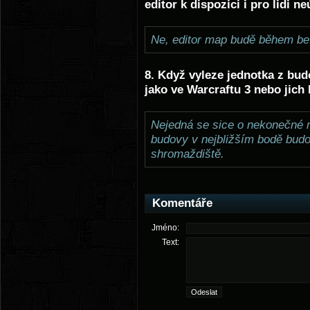
editor k dispozici i pro lidi n
Ne, editor map budě během bet
8. Když vyleze jednotka z bud
jako ve Warcraftu 3 nebo jic
Nejedná se sice o nekonečné m
budovy v nejbližším bodě budo
shromaždiště.
Komentáře
Jméno:
Text: