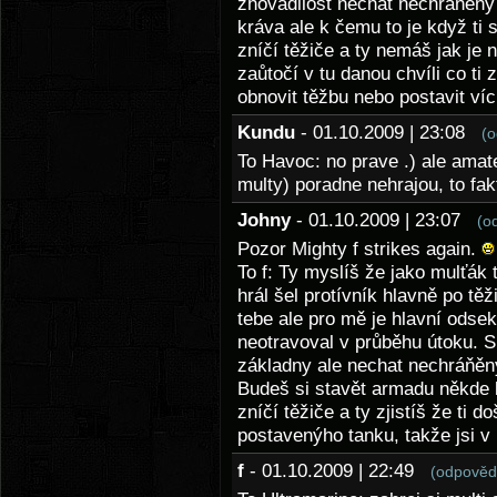
zhovadilost nechat nechráněný
kráva ale k čemu to je když ti 
zníčí těžiče a ty nemáš jak je n
zaůtočí v tu danou chvíli co ti
obnovit těžbu nebo postavit víc
Kundu
- 01.10.2009 | 23:08
(o
To Havoc: no prave .) ale amate
multy) poradne nehrajou, to fa
Johny
- 01.10.2009 | 23:07
(o
Pozor Mighty f strikes again.
To f: Ty myslíš že jako mulťák 
hrál šel protívník hlavně po tě
tebe ale pro mě je hlavní odse
neotravoval v průběhu útoku. S
základny ale nechat nechráňěný
Budeš si stavět armadu někde k
zníčí těžiče a ty zjistíš že ti d
postavenýho tanku, takže jsi v 
f
- 01.10.2009 | 22:49
(odpověd