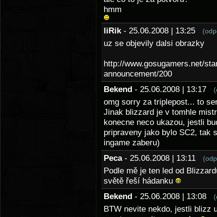
hmm
liRik
- 25.06.2008 | 13:25
(odp
uz se objevily dalsi obrazky
http://www.gosugamers.net/sta
announcement/200
Bekend
- 25.06.2008 | 13:17
(
omg sorry za triplepost... to s
Jinak blizzard je v tomhle mi
konecne neco ukazou, jestli bu
pripraveny jako bylo SC2, tak 
ingame zaberu)
Peca
- 25.06.2008 | 13:11
(odp
Podle mě je ten led od Blizzardu
světě řeší hádanku
Bekend
- 25.06.2008 | 13:08
(
BTW nevite nekdo, jestli blizz 