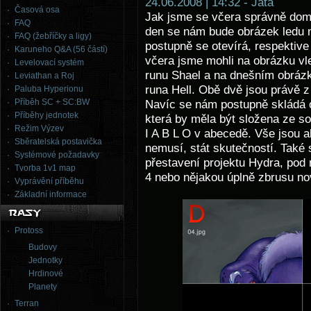
24.06.2008 | 14:32 - Jata
Časová osa
Jak jsme se včera správně dom
FAQ
den se nám bude obrázek ledu 
FAQ (žebříčky a ligy)
postupně se otevírá, respektive 
Karuneho Q&A (56 částí)
včera jsme mohli na obrázku vle
Levelovací systém
runu Shael a na dnešním obrázk
Leviathan a Roj
runa Hell. Obě dvě jsou právě z
Paluba Hyperionu
Příběh SC + SC:BW
Navíc se nám postupně skládá 
Příběhy jednotek
která by měla být složena ze so
Režim Výzev
I A B L O v abecedě. Vše jsou a
Sběratelská postavička
nemusí, stát skutečností. Také
Systémové požadavky
přestavení projektu Hydra, pod
Tvorba 1v1 map
4 nebo nějakou úplně zbrusu nov
Vyprávění příběhu
Základní informace
Protoss
Budovy
Jednotky
Hrdinové
Planety
Terran