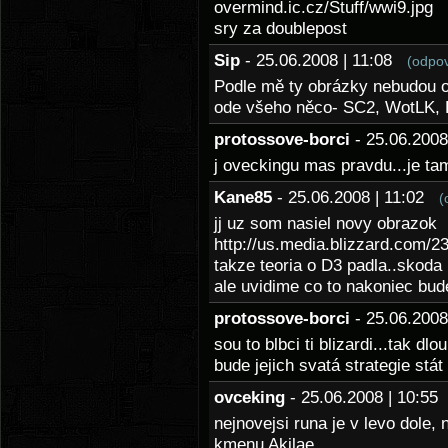
overmind.ic.cz/Stuff/wwi9.jpg
sry za doublepost
Sip
- 25.06.2008 | 11:08
(odpo
Podle mě ty obrázky nebudou o
ode všeho něco- SC2, WotLK, 
protossove-borci
- 25.06.200
j oveckingu mas pravdu...je ta
Kane85
- 25.06.2008 | 11:02
(
jj uz som nasiel novy obrazok
http://us.media.blizzard.com/2
takze teoria o D3 padla..skoda
ale uvidime co to nakoniec bud
protossove-borci
- 25.06.200
sou to blbci ti blizardi...tak d
bude jejich svatá strategie stát 
ovceking
- 25.06.2008 | 10:5
nejnovejsi runa je v levo dole, 
kmenu Akilae