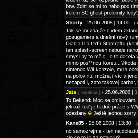
btw. Zdát se mi to nebo pod tí
kolem SC ghost prolomily ledy?
Shorty
- 25.06.2008 | 14:00
(
Tak se mi zdá,že budem zklama
gosugamers a dnešní nový runy
Diabla II a teď i Starcraftu (ko
ten splash-screen nebude náhod
smysl by to mělo, je to docela
mimo pos**nou Koreu...©koda -
nintendo Wii konzole, míra obe
na polovinu, možná i víc a jen
nezapotili, zato takovej barbar
Jata
- 25.06.2008 |
[ redakce ]
To Bekend: Moc se omlouvám, al
jelikož teď je hodně práce s 
odeslaný
Ještě jednou sorry
Kane85
- 25.06.2008 | 13:30
(
no samozrejme - ten najdolezite
ale co to je za potvoru?