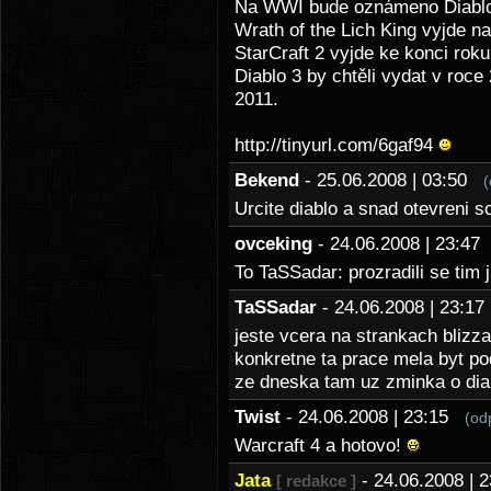
Na WWI bude oznámeno Diablo
Wrath of the Lich King vyjde n
StarCraft 2 vyjde ke konci roku
Diablo 3 by chtěli vydat v roc
2011.
http://tinyurl.com/6gaf94
Bekend
- 25.06.2008 | 03:50
(
Urcite diablo a snad otevreni
ovceking
- 24.06.2008 | 23:4
To TaSSadar: prozradili se tim ja
TaSSadar
- 24.06.2008 | 23:
jeste vcera na strankach blizz
konkretne ta prace mela byt pod
ze dneska tam uz zminka o dia
Twist
- 24.06.2008 | 23:15
(od
Warcraft 4 a hotovo!
Jata
- 24.06.2008 |
[ redakce ]