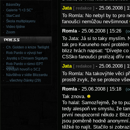
Básničky
Jata
- 25.06.2008 |
[ redakce ]
Galerie "I <3 SC"
To Romla: No nebyl by to pro ně
StarCast
fanoušci nemůžou nevšimnout
Škola multiplayeru
Video týdne
Romla
- 25.06.2008 | 15:26
(o
Zoom
To Jata: Já si to taky myslím.
tak pro Karuneho není problém
Ch. Golden o knize Twilight
blizz hrách napsat: "Dívejte co j
Rob Pardo o vývoji her
CSSko fanoušci prolízaj dřív 
Joystiq s Chrisem Sigatym
Rob Pardo v rámci EPT
Jata
- 25.06.2008 |
[ redakce ]
2009
Vývojáři hovoří o SC2
To Romla: Na takovýhle věci při
Návštěva v sídle Blizzardu
prostě zvyk, že se proleze vše
... všechny články (29)
Romla
- 25.06.2008 | 15:18
(o
Tak znova.
To halal: Samozřejmě, že to puz
tedy alespoň ve smyslu, že tam
první neupozornil někdo z Bliz
jsou poměrně hodně anonymní. 
těžké to najít. Stačilo si zobra