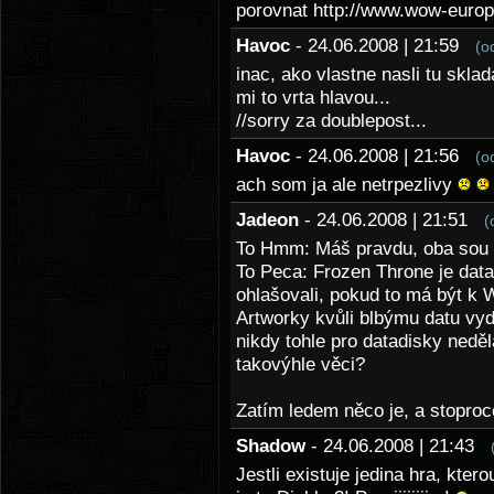
porovnat http://www.wow-europ
Havoc
- 24.06.2008 | 21:59
(o
inac, ako vlastne nasli tu skl
mi to vrta hlavou...
//sorry za doublepost...
Havoc
- 24.06.2008 | 21:56
(o
ach som ja ale netrpezlivy
Jadeon
- 24.06.2008 | 21:51
(
To Hmm: Máš pravdu, oba sou 
To Peca: Frozen Throne je data
ohlašovali, pokud to má být k
Artworky kvůli blbýmu datu vyd
nikdy tohle pro datadisky nedě
takovýhle věci?
Zatím ledem něco je, a stoproc
Shadow
- 24.06.2008 | 21:43
Jestli existuje jedina hra, kter