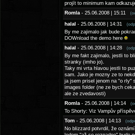
projít to minimum kam odkazuj
Romla
- 25.06.2008 | 15:11
(o
halal
- 25.06.2008 | 14:31
(odp
By me zajimalo jak bude pokra
DOWnload the demo here
halal
- 25.06.2008 | 14:28
(odp
By me fakt zajimalo, jestli to bl
stranky (imho jo).
Taky mi vrta hlavou jestli to pu
sam. Jako je mozny ze to nekdo
ja jsem prisel jenom na "o rly
images folder (ne ze bych ceka
ale ze zvedavosti)
Romla
- 25.06.2008 | 14:14
(o
To Shorty: Viz Vampův příspěv
Tom
- 25.06.2008 | 14:13
(odp
No blizzard potvrdil, že oznám
ledem "až se rozpadne" bude něc