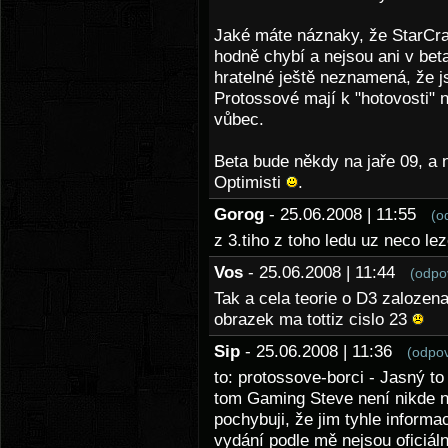
Jaké máte náznaky, že StarCraf
hodně chybí a nejsou ani v beta
hratelné ještě neznamená, že j
Protossové mají k "hotovosti" n
vůbec.
Beta bude někdy na jaře 09, a 
Optimisti
.
Gorog
- 25.06.2008 | 11:55
(o
z 3.tiho z toho ledu uz neco lez
Vos
- 25.06.2008 | 11:44
(odpo
Tak a cela teorie o D3 zalozen
obrazek ma tottiz cislo 23
Sip
- 25.06.2008 | 11:36
(odpo
to: protossove-borci - Jasný t
tom Gaming Steve není nikde n
pochybuji, že jim tyhle informa
vydání podle mě nejsou oficiá