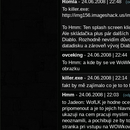
Romla
- 24.06.2008 | 22:48
(o
To killer.exe:
http://img156.imageshack.us/
To Hmm: Ten splash screen kli
Ale skládačka plus pár dalších 
Diablo. Rozhodně nevidím dův
datadisku a zároveň vývoj Diab
ovceking
- 24.06.2008 | 22:4
To Hmm: a kde by se ve WoWku v
obrazku
killer.exe
- 24.06.2008 | 22:1
fakt by mě zajímalo co je to to 
Hmm
- 24.06.2008 | 22:03
(od
to Jadeon: WofLK je hodne ocek
pripomenout a je to jejich hlavn
ukazuji na cem pracuji myslim 
neoznamili, a pochibuji ze by to
stranka pri vstupu na WOWkovks