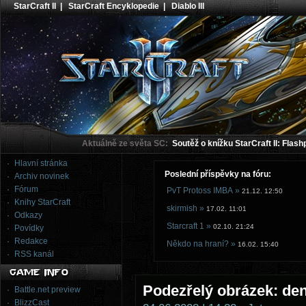
StarCraft II
|
StarCraft Encyklopedie
|
Diablo III
Aktuálně ze světa SC:
Soutěž o knížku StarCraft II: Flash
Hlavní stránka
Poslední příspěvky na fóru:
Archiv novinek
Fórum
PvT Protoss IMBA »
21.12. 12:50
Knihy StarCraft
skirmish »
17.02. 11:01
Odkazy
Starcraft 1 »
02.10. 21:24
Povídky
Redakce
Někdo na hraní? »
16.02. 15:40
RSS kanál
Podezřelý obrázek: de
Battle.net preview
BlizzCast