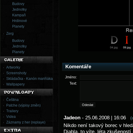
Budovy
Jednotky
Kampaň
Hrdinové
Planety
Zerg
Budovy
Jednotky
Planety
Komentáře
Artworky
Screenshoty
Jméno:
Skládačka - Kanón mariňáka
Text:
Wallpapery
Čeština
Patche (výpisy změn)
Trailery
Videa
Jadeon
- 25.06.2008 | 16:06
(
Záznamy z her (replaye)
Nikdo není takový borec v hled
Diabla, to víte, léta zkušeností