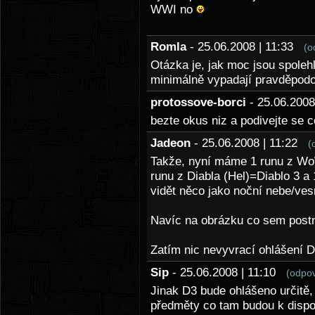
WWI no
Romla
- 25.06.2008 | 11:33
(o
Otázka je, jak moc jsou spoleh
minimálně vypadají pravděpod
protossove-borci
- 25.06.200
bezte okus niz a podivejte se 
Jadeon
- 25.06.2008 | 11:22
(
Takže, nyní máme 1 runu z Wo
runu z Diabla (Hel)=Diablo 3 a 
vidět něco jako noční nebe/ves
Navíc na obrázku co sem postnu
Zatím nic nevyvrací ohlášení D
Sip
- 25.06.2008 | 11:10
(odpo
Jinak D3 bude ohlášeno určitě,
předměty co tam budou k dispozi