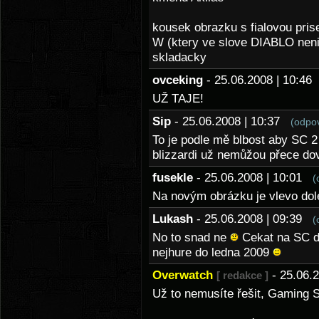
kousek obrazku s fialovou pri
W (ktery ve slove DIABLO nen
skladacky
ovceking
- 25.06.2008 | 10:4
UŽ TAJE!
Sip
- 25.06.2008 | 10:37
(odpo
To je podle mě blbost aby SC 2 
blizzardi už nemůžou přece dov
fusekle
- 25.06.2008 | 10:01
(
Na novým obrázku je vlevo dole
Lukash
- 25.06.2008 | 09:39
(
No to snad ne
Cekat na SC dal
nejhure do ledna 2009
Overwatch
- 25.06.
[ redakce ]
Už to nemusíte řešit, Gaming 