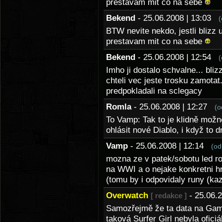
prestavam mit co na sebe
Bekend
- 25.06.2008 | 13:03
(
BTW nevite nekdo, jestli blizz 
prestavam mit co na sebe
Bekend
- 25.06.2008 | 12:54
(
Imho ji dostalo schvalne... blizz
chteli vec jeste trosku zamotat.
predpokladali na sclegacy
Romla
- 25.06.2008 | 12:27
(o
To Vamp: Tak to je klidně možn
ohlásit nové Diablo, i když to 
Vamp
- 25.06.2008 | 12:14
(od
mozna ze v patek/sobotu led roz
na WWI a o nejake konkretni h
(tomu by i odpovidaly runy (kaz
Overwatch
- 25.06.
[ redakce ]
Samozřejmě že ta data na Gamin
taková Surfer Girl nebyla ofici