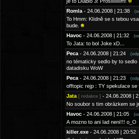
je to Diablo 3! Prosiiiiiiiim!
Romla
- 24.06.2008 | 21:38
(o
To Hmm: Klidně se s tebou vsad
bude.
Havoc
- 24.06.2008 | 21:32
(o
To Jata: to bol Joke xD...
Peca
- 24.06.2008 | 21:24
(odp
no tématicky sedlo by to sedlo 
datadisku WoW
Peca
- 24.06.2008 | 21:23
(odp
offtopic rejp : TY spekulace se
Jata
- 24.06.2008 |
[ redakce ]
No soubor s tim obrázkem se jm
Havoc
- 24.06.2008 | 21:05
(o
A mozno to ani lad neni!!! o_O
killer.exe
- 24.06.2008 | 20:5