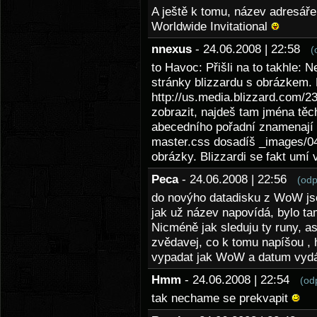
A ještě k tomu, název adresá
Worldwide Invitational
nnexus
- 24.06.2008 | 22:58
(
to Havoc: Přišli na to takhle: 
stránky blizzardu s obrázkem.
http://us.media.blizzard.com/2
zobrazit, najdeš tam jména těch
abecedního pořadní znamenají 
master.css dosadíš _images/04
obrázky. Blizzardi se fakt umí
Peca
- 24.06.2008 | 22:56
(odp
do novýho datadisku z WoW jso
jak už název napovídá, bylo tam
Nicméně jak sleduju ty runy, as
zvědavej, co k tomu napíšou ,
vypadat jak WoW a datum vydá
Hmm
- 24.06.2008 | 22:54
(od
tak nechame se prekvapit