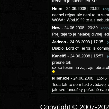
třeba to je suchej led XP
Hmm
- 24.06.2008 | 20:52
(od
nechci rejpat ale neni to ta sa
WOW : WotLK ?? to ais nebude
New
- 24.06.2008 | 20:39
(odp
Prej taje to je nejakej divnej l
Jadeon
- 24.06.2008 | 17:35
(
Diablo, Lord of Terror, is comin
Kane85
- 24.06.2008 | 15:57
(
presne tak
uz sa tesim na zajtrajsi obrazo
killer.exe
- 24.06.2008 | 15:4
Teda tak to sem fakt zvědavej c
jak své fanoušky pořádně napn
Copyright © 2007-2026