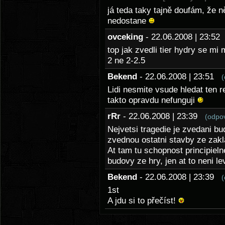
já teda taky tajně doufám, že n
nedostane
ovceking
- 22.06.2008 | 23:5
top jak zvedli tier hydry se mi m
2 ne 2-2.5
Bekend
- 22.06.2008 | 23:51
(
Lidi nesmite vsude hledat ten r
takto opravdu nefunguji
rRr
- 22.06.2008 | 23:39
(odpo
Nejvetsi tragedie je zvedani b
zvednou ostatni stavby ze zak
At tam tu schopnost principieln
budovy ze hry, jen at to neni le
Bekend
- 22.06.2008 | 23:39
(
1st
A jdu si to přečíst!