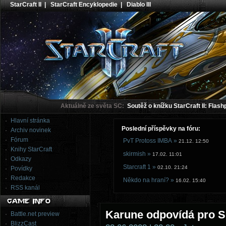
StarCraft II
|
StarCraft Encyklopedie
|
Diablo III
Aktuálně ze světa SC:
Soutěž o knížku StarCraft II: Flash
Hlavní stránka
Poslední příspěvky na fóru:
Archiv novinek
Fórum
PvT Protoss IMBA »
21.12. 12:50
Knihy StarCraft
skirmish »
17.02. 11:01
Odkazy
Starcraft 1 »
02.10. 21:24
Povídky
Redakce
Někdo na hraní? »
16.02. 15:40
RSS kanál
Karune odpovídá pro S
Battle.net preview
BlizzCast