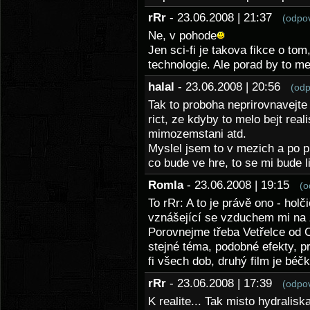
rRr
- 23.06.2008 | 21:37
(odpo
Ne, v pohode
Jen sci-fi je takova fikce o to
technologie. Ale porad by to me
halal
- 23.06.2008 | 20:56
(odp
Tak to proboha neprirovnavejte
rict, ze kdyby to melo bejt real
mimozemstani atd.
Myslel jsem to v mezich a po 
co bude ve hre, to se mi bude lib
Romla
- 23.06.2008 | 19:15
(o
To rRr: A to je právě ono - ho
vznášející se vzduchem mi na z
Porovnejme třeba Vetřelce od 
stejné téma, podobné efekty, pr
fi všech dob, druhý film je béčk
rRr
- 23.06.2008 | 17:39
(odpo
K realite... Tak misto hydralis