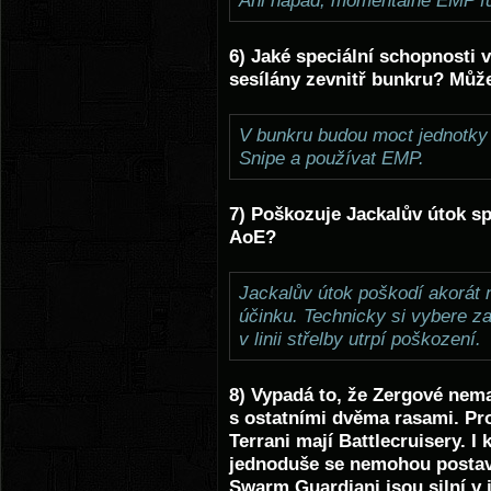
Ani nápad, momentálně EMP fun
6) Jaké speciální schopnosti 
sesílány zevnitř bunkru? Můž
V bunkru budou moct jednotky 
Snipe a používat EMP.
7) Poškozuje Jackalův útok s
AoE?
Jackalův útok poškodí akorát n
účinku. Technicky si vybere za
v linii střelby utrpí poškození.
8) Vypadá to, že Zergové nema
s ostatními dvěma rasami. Pr
Terrani mají Battlecruisery. I 
jednoduše se nemohou postavi
Swarm Guardiani jsou silní v j