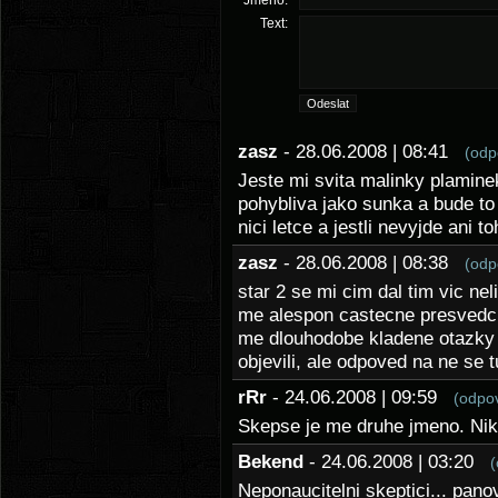
Jméno:
Text:
zasz
- 28.06.2008 | 08:41
(odp
Jeste mi svita malinky plamin
pohybliva jako sunka a bude to 
nici letce a jestli nevyjde ani t
zasz
- 28.06.2008 | 08:38
(odp
star 2 se mi cim dal tim vic ne
me alespon castecne presvedci
me dlouhodobe kladene otazky o
objevili, ale odpoved na ne se t
rRr
- 24.06.2008 | 09:59
(odpo
Skepse je me druhe jmeno. Ni
Bekend
- 24.06.2008 | 03:20
(
Neponaucitelni skeptici... pa