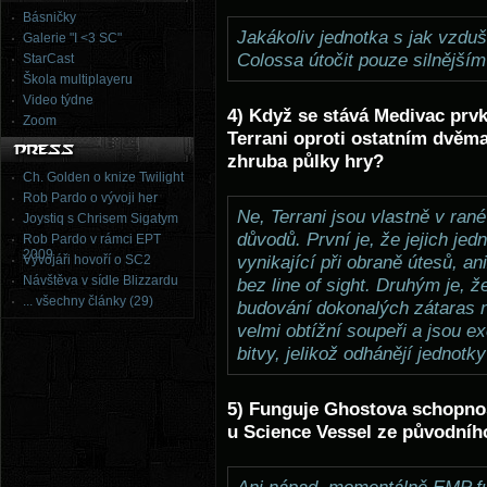
Básničky
Jakákoliv jednotka s jak vzd
Galerie "I <3 SC"
Colossa útočit pouze silnějším
StarCast
Škola multiplayeru
Video týdne
4) Když se stává Medivac prvk
Zoom
Terrani oproti ostatním dvěm
zhruba půlky hry?
Ch. Golden o knize Twilight
Rob Pardo o vývoji her
Ne, Terrani jsou vlastně v rané
Joystiq s Chrisem Sigatym
důvodů. První je, že jejich jed
Rob Pardo v rámci EPT
2009
Vývojáři hovoří o SC2
vynikající při obraně útesů, an
Návštěva v sídle Blizzardu
bez line of sight. Druhým je, 
... všechny články (29)
budování dokonalých zátaras n
velmi obtížní soupeři a jsou e
bitvy, jelikož odhánějí jednotk
5) Funguje Ghostova schopno
u Science Vessel ze původníh