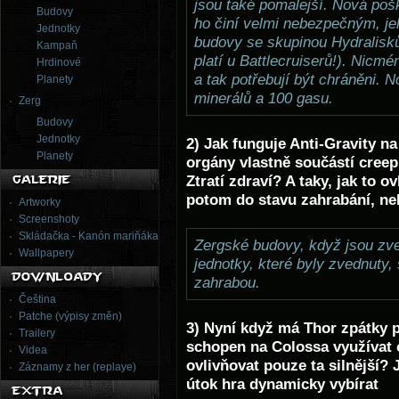
jsou také pomalejší. Nová pošk
Budovy
ho činí velmi nebezpečným, jel
Jednotky
budovy se skupinou Hydralisků
Kampaň
platí u Battlecruiserů!). Nicmé
Hrdinové
a tak potřebují být chráněni. 
Planety
minerálů a 100 gasu.
Zerg
Budovy
Jednotky
2) Jak funguje Anti-Gravity na
Planety
orgány vlastně součástí creep
Ztratí zdraví? A taky, jak to o
potom do stavu zahrabání, ne
Artworky
Screenshoty
Skládačka - Kanón mariňáka
Zergské budovy, když jsou zv
Wallpapery
jednotky, které byly zvednuty,
zahrabou.
Čeština
Patche (výpisy změn)
3) Nyní když má Thor zpátky 
Trailery
schopen na Colossa využívat
Videa
ovlivňovat pouze ta silnější? J
Záznamy z her (replaye)
útok hra dynamicky vybírat