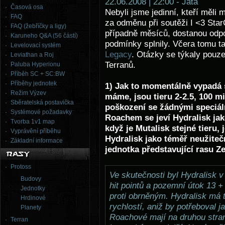
22.06.2008 | 22:00 - Jata
Časová osa
Nebyli jsme jedinní, kteří měli
FAQ
za odměnu při soutěži I <3 Star
FAQ (žebříčky a ligy)
případně měsíců, dostanou odpo
Karuneho Q&A (56 částí)
podmínky splnily. Včera tomu t
Levelovací systém
Legacy
. Otázky se týkaly pouze
Leviathan a Roj
Terranů.
Paluba Hyperionu
Příběh SC + SC:BW
Příběhy jednotek
1) Jak to momentálně vypadá s
Režim Výzev
máme, jsou tieru 2-2.5, 100 mi
Sběratelská postavička
poškození se žádnými speciál
Systémové požadavky
Roachem se jeví Hydralisk ja
Tvorba 1v1 map
když je Mutalisk stejné tieru, 
Vyprávění příběhu
Hydralisk jako téměř neužitečn
Základní informace
jednotka představující rasu Z
Protoss
Ve skutečnosti byl Hydralisk 
Budovy
hit pointů a pozemní útok 13 +
Jednotky
proti obrněným. Hydralisk má t
Hrdinové
rychlostí, aniž by potřeboval 
Planety
Roachové mají na druhou stran
Terran