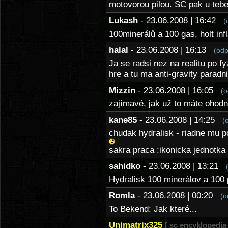
motovorou pilou. SC pak u tebe 
Lukash
- 23.06.2008 | 16:42
(
100minerálů a 100 gas, holt inf
halal
- 23.06.2008 | 16:13
(odp
Ja se radsi nez na realitu po f
hre a tu ma anti-gravity paradni
Mizzin
- 23.06.2008 | 16:05
(o
zajímavé, jak už to máte ohod
kane85
- 23.06.2008 | 14:25
(
chudak hydralisk - riadne mu p
sakra praca :ikonicka jednotka 
sahidko
- 23.06.2008 | 13:21
Hydralisk 100 minerálov a 100
Romla
- 23.06.2008 | 00:20
(o
To Bekend: Jak které...
Unimatrix325
[ sc encyklopedia 