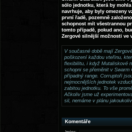
sólo jednotku, která by mohla
navrhuje, aby byly omezeny v
první řadě, pozemně založeno
schopnost mít všestrannou p
tomto případě, pokud ano, bu
Zergové silnější možnosti ve
V současné době mají Zergové 
poškození každou vteřinu, kter
flexibilitu, i když Mutaliskové
schopni se přeměnit v Swarm 
případný range. Corruptoři js
nejmocnějších jednotek vzduc
zabitou jednotku. To vše promě
Ačkoliv jsme už experimentova
sil, nemáme v plánu jakoukoliv
Komentáře