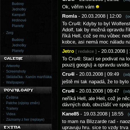
Budovy
Ok, věřim vám
Jednotky
Kampaň
Romla
- 20.03.2008 | 12:00
(o
Hrdinové
To Cru4l: Kdyby to byl Wolfens
Planety
Adolf, tak by možná opravdu říka
Zerg
říká Hell, což se mu vůbec ned
Budovy
kobce, asi nemá moc náladu na
Jednotky
Jetro
- 20.03.2008 
Planety
[ redakce ]
To Cru4l: Staci se podivat na 
pouzij googlu) a opravdu uvidis, 
Artworky
Screenshoty
Cru4l
- 20.03.2008 | 09:49
(od
Skládačka - Kanón mariňáka
ještě mi tak napadá, že to bylo
Wallpapery
Cru4l
- 20.03.2008 | 09:47
(od
Čeština
neříká Hell, ale Heil, což je ně
Patche (výpisy změn)
dávných dob, obvzlášť ve spoje
Trailery
Kane85
- 19.03.2008 | 18:55
(
Videa
Záznamy z her (replaye)
to mam na Blizzarde rad - naoz
upravuju hru. sice to vzdy trva 