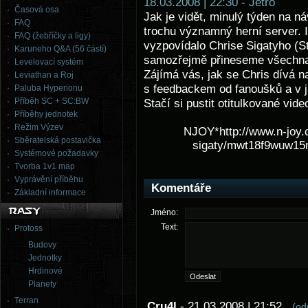
18.03.2008 | 22:30 - Jetro
Časová osa
Jak je vidět, minulý týden na n
FAQ
trochu významný herní server. I
FAQ (žebříčky a ligy)
vyzpovídalo Chrise Sigatyho (S
Karuneho Q&A (56 částí)
samozřejmě přineseme všechna t
Levelovací systém
Zájímá vás, jak se Chris dívá na
Leviathan a Roj
s feedbackem od fanoušků a v j
Paluba Hyperionu
Příběh SC + SC:BW
Stačí si pustit otitulkované video
Příběhy jednotek
Režim Výzev
NJOY*http://www.n-joy.cz
Sběratelská postavička
sigaty/mwt18f9wuw15
Systémové požadavky
Tvorba 1v1 map
Vyprávění příběhu
Komentáře
Základní informace
Jméno:
Text:
Protoss
Budovy
Jednotky
Hrdinové
Planety
Terran
Cru4l
- 21.03.2008 | 21:52
(od