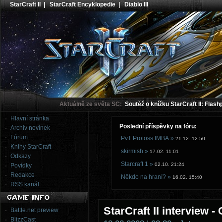
StarCraft II
|
StarCraft Encyklopedie
|
Diablo III
Aktuálně ze světa SC:
Soutěž o knížku StarCraft II: Flash
Hlavní stránka
Poslední příspěvky na fóru:
Archiv novinek
Fórum
PvT Protoss IMBA »
21.12. 12:50
Knihy StarCraft
skirmish »
17.02. 11:01
Odkazy
Starcraft 1 »
02.10. 21:24
Povídky
Redakce
Někdo na hraní? »
16.02. 15:40
RSS kanál
StarCraft II interview -
Battle.net preview
BlizzCast