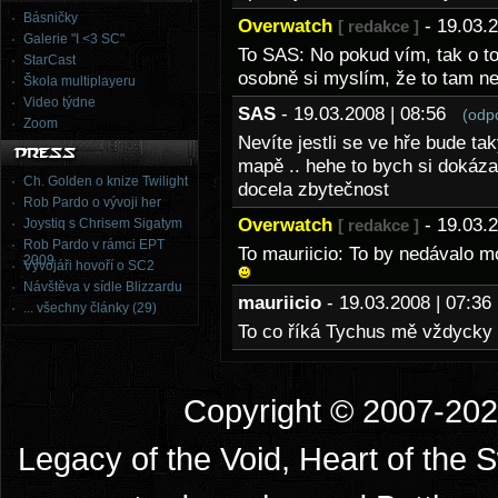
Básničky
Overwatch
- 19.03.
[ redakce ]
Galerie "I <3 SC"
To SAS: No pokud vím, tak o t
StarCast
osobně si myslím, že to tam n
Škola multiplayeru
Video týdne
SAS
- 19.03.2008 | 08:56
(odp
Zoom
Nevíte jestli se ve hře bude t
mapě .. hehe to bych si dokázal
Ch. Golden o knize Twilight
docela zbytečnost
Rob Pardo o vývoji her
Overwatch
- 19.03.
Joystiq s Chrisem Sigatym
[ redakce ]
Rob Pardo v rámci EPT
To mauriicio: To by nedávalo m
2009
Vývojáři hovoří o SC2
Návštěva v sídle Blizzardu
mauriicio
- 19.03.2008 | 07:
... všechny články (29)
To co říká Tychus mě vždycky p
Copyright © 2007-2026
Legacy of the Void, Heart of the 