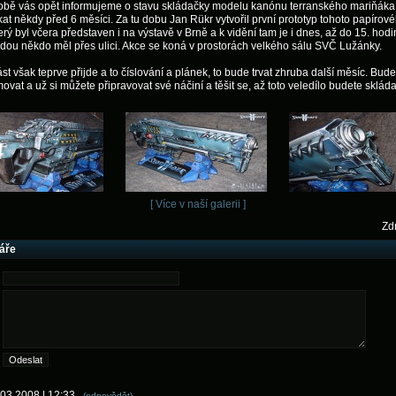
době vás opět informujeme o stavu skládačky modelu kanónu terranského mariňáka,
kat někdy před 6 měsíci. Za tu dobu Jan Rükr vytvořil první prototyp tohoto papírov
terý byl včera představen i na výstavě v Brně a k vidění tam je i dnes, až do 15. hod
dou někdo měl přes ulici. Akce se koná v prostorách velkého sálu SVČ Lužánky.
ást však teprve přijde a to číslování a plánek, to bude trvat zhruba další měsíc. Bu
movat a už si můžete připravovat své náčiní a těšit se, až toto veledílo budete skláda
[ Více v naší galerii ]
Zdr
áře
.03.2008 | 12:33
(odpovědět)