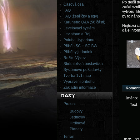
Po delší 
Časová osa
začal vzni
FAQ
výtvoru, k
FAQ (žebříčky a ligy)
by to náho
Karuneho Q&A (56 částí)
Nejtěžší č
Levelovací systém
dále infor
Leviathan a Roj
Paluba Hyperionu
Příběh SC + SC:BW
Příběhy jednotek
Režim Výzev
Sběratelská postavička
Systémové požadavky
Tvorba 1v1 map
Vyprávění příběhu
Základní informace
Koment
Jméno:
Protoss
Text:
Budovy
Jednotky
Hrdinové
Planety
Terran
PVD
- 02