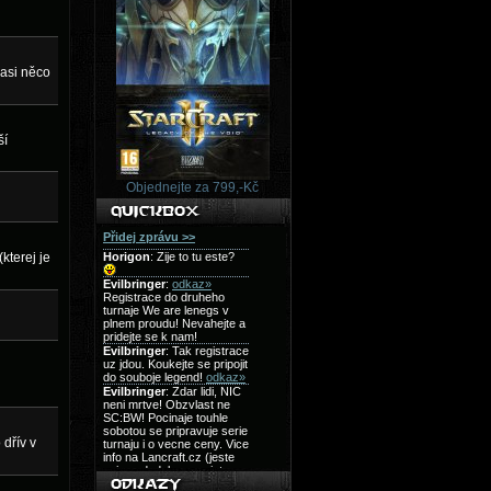
 asi něco
ší
Objednejte za 799,-Kč
kterej je
 dřív v