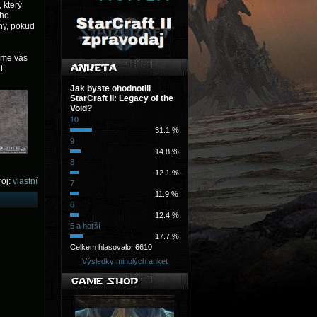
 který
ého
iny, pokud
deme vás
t.
Jak byste ohodnotili
StarCraft II: Legacy of the
Void?
10
31.1 %
9
14.8 %
8
12.1 %
oj:
vlastní
7
11.9 %
6
12.4 %
5 a horší
17.7 %
Celkem hlasovalo: 6610
Výsledky minulých anket