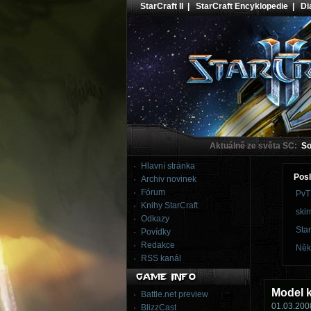
StarCraft II
|
StarCraft Encyklopedie
|
Dia
Aktuálně ze světa SC:
Sou
Hlavní stránka
Posl
Archiv novinek
Fórum
PvT
Knihy StarCraft
skir
Odkazy
Star
Povídky
Redakce
Něk
RSS kanál
Model 
Battle.net preview
01.03.2008
BlizzCast