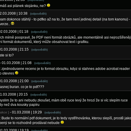
 máš asi plánek stojánku, ne?
02.03.2008 | 10:38
(odpovědět)
mam dokonce stáhlý - to pdfko až na to, že tam není jedinej detail (na tom kanonu) -
verze..
02.03.2008 | 01:18
(odpovědět)
h mírně poopravil, že PDF není formát obrázků, ale momentálně asi nejrozšířeněj
ní formát dokumentů, který může obsahovat text i grafiku.
 01.03.2008 | 21:15
(odpovědět)
ste si to?
- 01.03.2008 | 21:08
(odpovědět)
: zjednodusene receno je to format obrazku, kdyz si stahnes adobe acrobat reader (
to otevres
 01.03.2008 | 21:00
(odpovědět)
rasnej buran. co je to pdf???
01.03.2008 | 20:15
(odpovědět)
myslim že to ani nebudu zkoušet, mám obě ruce levý že hrozí že si víc slepím ruce
y než dva kousky papíru
- 01.03.2008 | 19:29
dakce ]
(odpovědět)
: Bude to normální pdf dokument, je to tedy vystřihovánka, kterou slepíš, prostě jako
pený se to rozhodně prodávat nebude
 01.03.2008 | 19:19
(odpovědět)