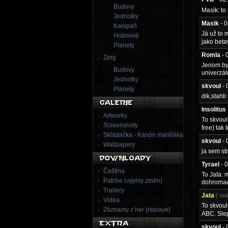
Budovy
Masik: to
Jednotky
Masik
- 
Kampaň
Já už to 
Hrdinové
jako beta
Planety
Romla
- 
Zerg
Jenom byc
Budovy
univerzál
Jednotky
skvoul
-
Planety
dik,stahli 
Insolitus
Artworky
To skvoul
Screenshoty
free) tak 
Skládačka - Kanón mariňáka
skvoul
-
Wallpapery
ja sem st
Tyrael
- 
Čeština
To Jata: 
Patche (výpisy změn)
dohromad
Trailery
Jata
[ re
Videa
To skvoul
Záznamy z her (replaye)
ABC. Sle
skvoul
-