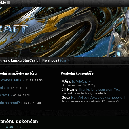
blo III
těž o knížku StarCraft II: Flashpoint
(číst)
ední příspěvky na fóru:
Poslední komentáře:
 Protoss IMBA »
21.12. 12:50
MÃ­ra
To VitoSs: »
Grunex Autumn SC 2 Cup
mish »
17.02. 11:01
Jill Harris
Thanks for discussion! Yo… »
Blizzard na mobil & arty na zdech
craft 1 »
02.10. 21:24
Geox
NemÄ›l by nÄ›kdo odkaz nebo knih
Je libo nějaká kniha z oblasti SC v češtině?
do na hraní? »
16.02. 15:40
kanónu dokončen
 | 14:38 - Jata