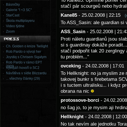
To Kane85: Upřímně poměr cena
Básničky
stačí pár scourgeů nebo hydrali
Galerie "I <3 SC"
Kane85
- 25.02.2008 | 22:15
(
StarCast
Škola multiplayeru
To ASS_Sasin: ale guardian si 
Video týdne
ASS_Sasin
- 25.02.2008 | 21
Zoom
Proti náletu guardianů jsou sla
si s guardinay dokáže poradit.
Ch. Golden o knize Twilight
stačí podpořit tak 20 zerglingy
Rob Pardo o vývoji her
tu problém..."
Joystiq s Chrisem Sigatym
Rob Pardo v rámci EPT
ovceking
- 24.02.2008 | 17:0
2009
Vývojáři hovoří o SC2
To Hellknight: no ja myslim ze
Návštěva v sídle Blizzardu
... všechny články (29)
takovej bunkr s firebetama SCV
i s tuctem ultralisku... i kdyz 
obrana na nic
protossove-borci
- 24.02.200
no šag jo, to je mysim aji hrdina
Hellknight
- 24.02.2008 | 12:
No tak nevím ale jednotku Tora