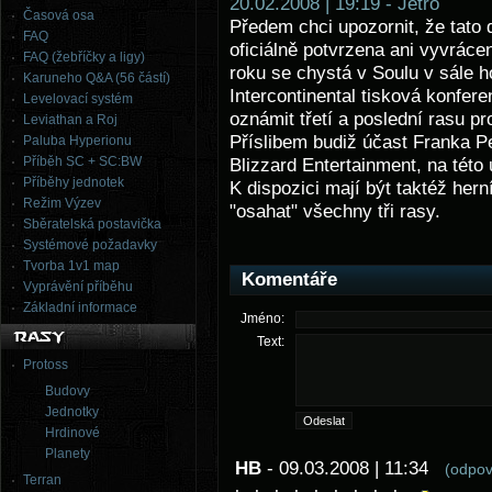
20.02.2008 | 19:19 - Jetro
Časová osa
Předem chci upozornit, že tato
FAQ
oficiálně potvrzena ani
vyvrácen
FAQ (žebříčky a ligy)
roku se chystá v Soulu v sále h
Karuneho Q&A (56 částí)
Intercontinental tisková konfer
Levelovací systém
oznámit třetí a poslední rasu pro
Leviathan a Roj
Příslibem budiž účast Franka P
Paluba Hyperionu
Příběh SC + SC:BW
Blizzard Entertainment, na této 
Příběhy jednotek
K dispozici mají být taktéž her
Režim Výzev
"osahat" všechny tři rasy.
Sběratelská postavička
Systémové požadavky
Tvorba 1v1 map
Komentáře
Vyprávění příběhu
Základní informace
Jméno:
Text:
Protoss
Budovy
Jednotky
Hrdinové
Planety
HB
- 09.03.2008 | 11:34
(odpov
Terran