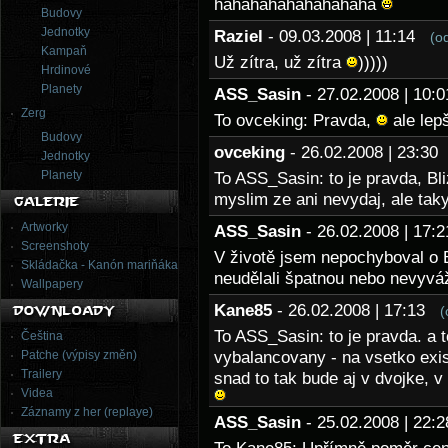
hahahahahahahahaha
Budovy
Jednotky
Raziel
- 09.03.2008 | 11:14
(o
Kampaň
Už zítra, už zítra
)))))
Hrdinové
Planety
ASS_Sasin
- 27.02.2008 | 10
Zerg
To ovceking: Pravda,
ale lep
Budovy
ovceking
- 26.02.2008 | 23:3
Jednotky
Planety
To ASS_Sasin: to je pravda, Bli
myslim ze ani nevydaj, ale tak
Artworky
ASS_Sasin
- 26.02.2008 | 17
Screenshoty
V životě jsem nepochyboval o B
Skládačka - Kanón mariňáka
neudělali špatnou nebo nevyvá
Wallpapery
Kane85
- 26.02.2008 | 17:13
(
To ASS_Sasin: to je pravda. a 
Čeština
Patche (výpisy změn)
vybalancovany - na vsetko exi
Trailery
snad to tak bude aj v dvojke, v
Videa
Záznamy z her (replaye)
ASS_Sasin
- 25.02.2008 | 22