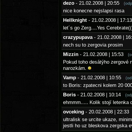
dezo
- 21.02.2008 | 20:55
(odp
nice konecne nejslapsi rasa
Hellknight
- 21.02.2008 | 17:
let´s go Zerg....Yes Cerebrate((
crazypupava
- 21.02.2008 | 
nech su to zergovia prosim
Mizzin
- 21.02.2008 | 15:53
(o
Pokud toho desátýho zergové n
narozkám.
Vamp
- 21.02.2008 | 10:55
(od
to Boris: zpatecni kolem 20 00
Boris
- 21.02.2008 | 10:14
(od
ehmmm..... Kolik stojí letenka
ovceking
- 20.02.2008 | 22:3
ultralisk se urcite ukaze, mini
jestli ho uz bleskova zergska 