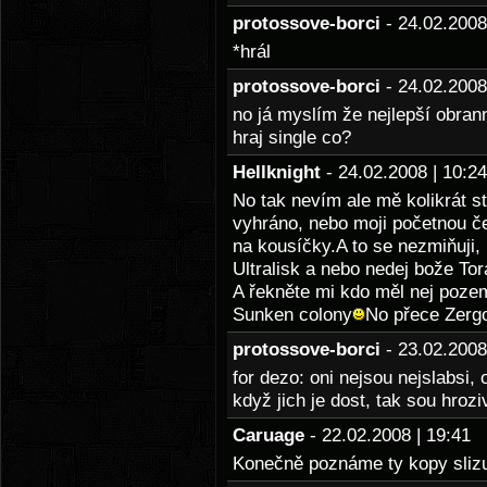
protossove-borci
- 24.02.200
*hrál
protossove-borci
- 24.02.200
no já myslím že nejlepší obrann
hraj single co?
Hellknight
- 24.02.2008 | 10:
No tak nevím ale mě kolikrát s
vyhráno, nebo moji početnou če
na kousíčky.A to se nezmiňuji
Ultralisk a nebo nedej bože Tor
A řekněte mi kdo měl nej poze
Sunken colony
No přece Zergo
protossove-borci
- 23.02.200
for dezo: oni nejsou nejslabsi, 
když jich je dost, tak sou hroziv
Caruage
- 22.02.2008 | 19:41
Konečně poznáme ty kopy sliz