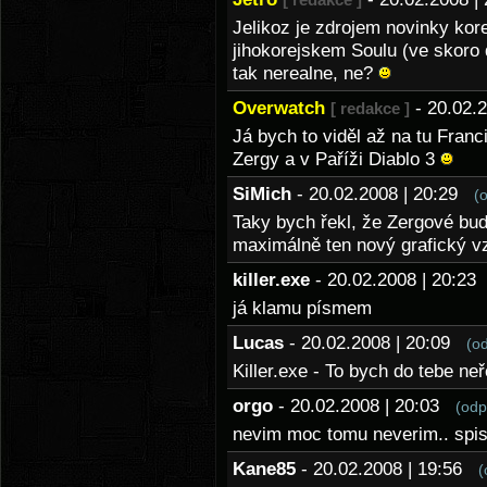
Jelikoz je zdrojem novinky kor
jihokorejskem Soulu (ve skoro
tak nerealne, ne?
Overwatch
- 20.02.
[ redakce ]
Já bych to viděl až na tu Franc
Zergy a v Paříži Diablo 3
SiMich
- 20.02.2008 | 20:29
(
Taky bych řekl, že Zergové bud
maximálně ten nový grafický v
killer.exe
- 20.02.2008 | 20:2
já klamu písmem
Lucas
- 20.02.2008 | 20:09
(o
Killer.exe - To bych do tebe ne
orgo
- 20.02.2008 | 20:03
(odp
nevim moc tomu neverim.. spis 
Kane85
- 20.02.2008 | 19:56
(