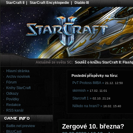
StarCraft II
|
StarCraft Encyklopedie
|
Diablo III
Aktuálně ze světa SC:
Soutěž o knížku StarCraft II: Flash
Hlavní stránka
Poslední příspěvky na fóru:
Archiv novinek
Fórum
PvT Protoss IMBA »
21.12. 12:50
Knihy StarCraft
skirmish »
17.02. 11:01
Odkazy
Starcraft 1 »
02.10. 21:24
Povídky
Redakce
Někdo na hraní? »
16.02. 15:40
RSS kanál
Zergové 10. března?
Battle.net preview
BlizzCast