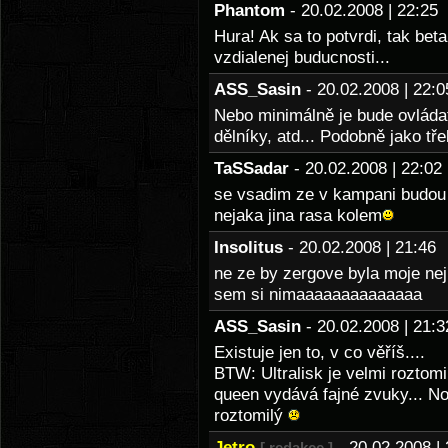
Phantom
- 20.02.2008 | 22:2
Hura! Ak sa to potvrdi, tak bet
vzdialenej buducnosti...
ASS_Sasin
- 20.02.2008 | 22
Nebo minimálně je bude ovládat
dělníky, atd... Podobně jako t
TaSSadar
- 20.02.2008 | 22:
se vsadim ze v kampani budou h
nejaka jina rasa kolem
Insolitus
- 20.02.2008 | 21:4
ne ze by zergove byla moje nej
sem si nimaaaaaaaaaaaaaa
ASS_Sasin
- 20.02.2008 | 21
Existuje jen to, v co věříš....
BTW: Ultralisk je velmi roztom
queen vydává fajné zvuky... No
roztomilý
Jetro
- 20.02.2008 
[ redakce ]