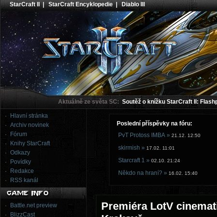
StarCraft II
|
StarCraft Encyklopedie
|
Diablo III
Aktuálně ze světa SC:
Soutěž o knížku StarCraft II: Flash
Hlavní stránka
Poslední příspěvky na fóru:
Archiv novinek
Fórum
PvT Protoss IMBA »
21.12. 12:50
Knihy StarCraft
skirmish »
17.02. 11:01
Odkazy
Starcraft 1 »
02.10. 21:24
Povídky
Redakce
Někdo na hraní? »
16.02. 15:40
RSS kanál
Premiéra LotV cinemati
Battle.net preview
BlizzCast