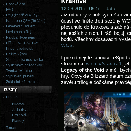
Krakově
Časová osa
12.09.2015 | 09:51 - Jata
FAQ
Již od úterý v polských Katovicí
FAQ (žebříčky a ligy)
účast ve finále třetí sezóny WCS
Karuneho Q&A (56 částí)
Levelovací systém
přesunulo do Krakova a začíná d
Leviathan a Roj
nejlepších z nich. Hráči bojují
Paluba Hyperionu
bodů. Všechny dosavadní výsle
Příběh SC + SC:BW
WCS
.
Příběhy jednotek
Režim Výzev
I pokud nejste fanoušci eSportu,
Sběratelská postavička
stream na
twich.tv/starcraft
, je
Systémové požadavky
Legacy of the Void
a měli byc
Tvorba 1v1 map
hry. Obvykle Blizzard datum o
Vyprávění příběhu
závěru trilogie dočkáme pravděp
Základní informace
Protoss
Budovy
Jednotky
Hrdinové
Planety
Terran