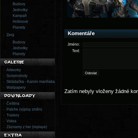
Budovy
Jednotky
Kampaň
Hrdinové
Planety
Komentáře
Zerg
Budovy
Jméno:
Jednotky
Text:
Planety
Artworky
Screenshoty
Skládačka - Kanón mariňáka
Wallpapery
Zatím nebyly vloženy žádné ko
Čeština
Patche (výpisy změn)
Trailery
Videa
Záznamy z her (replaye)