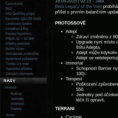
16.04.2015 | 02:15 - Jata
Časová osa
Beta Legacy of the Void
probíhá 
FAQ
přišel s prvním balančním upda
FAQ (žebříčky a ligy)
Karuneho Q&A (56 částí)
PROTOSSOVÉ
Levelovací systém
Leviathan a Roj
Adept
Paluba Hyperionu
Zdraví změněno z 80
Příběh SC + SC:BW
Upgrade nyní místo o
Příběhy jednotek
štítu Adepta.
Režim Výzev
Adept může kdykoliv z
Sběratelská postavička
Adept se neteleportuj
Systémové požadavky
Immortal
Tvorba 1v1 map
Schopnost Barrier ny
Vyprávění příběhu
100).
Základní informace
Tempest
Poškození způsobené
Protoss
550.
Budovy
Jednotky pod účinke
Jednotky
léčit či opravit.
Hrdinové
TERRANI
Planety
Terran
Cyclone