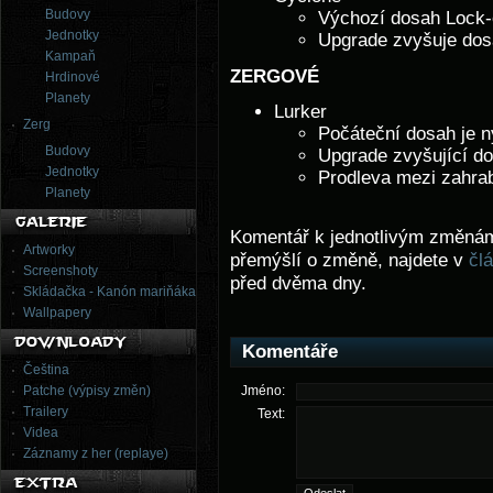
Budovy
Výchozí dosah Lock-
Jednotky
Upgrade zvyšuje dos
Kampaň
ZERGOVÉ
Hrdinové
Planety
Lurker
Zerg
Počáteční dosah je n
Budovy
Upgrade zvyšující do
Jednotky
Prodleva mezi zahra
Planety
Komentář k jednotlivým změnám a
Artworky
přemýšlí o změně, najdete v
čl
Screenshoty
před dvěma dny.
Skládačka - Kanón mariňáka
Wallpapery
Komentáře
Čeština
Patche (výpisy změn)
Jméno:
Trailery
Text:
Videa
Záznamy z her (replaye)