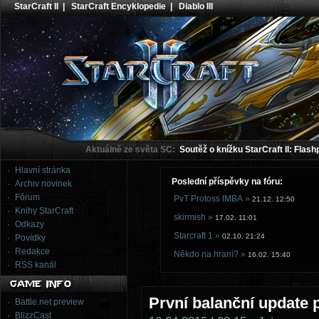
StarCraft II
|
StarCraft Encyklopedie
|
Diablo III
Aktuálně ze světa SC:
Soutěž o knížku StarCraft II: Flash
Hlavní stránka
Poslední příspěvky na fóru:
Archiv novinek
Fórum
PvT Protoss IMBA »
21.12. 12:50
Knihy StarCraft
skirmish »
17.02. 11:01
Odkazy
Starcraft 1 »
02.10. 21:24
Povídky
Redakce
Někdo na hraní? »
16.02. 15:40
RSS kanál
První balanční update 
Battle.net preview
BlizzCast