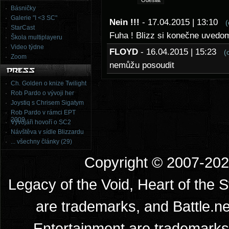
Básničky
Galerie "I <3 SC"
Nein !!!
- 17.04.2015 | 13:10
(
StarCast
Fuha ! Blizz si konečne uvedomi
Škola multiplayeru
Video týdne
FLOYD
- 16.04.2015 | 15:23
(
Zoom
nemůžu posoudit
Ch. Golden o knize Twilight
Rob Pardo o vývoji her
Joystiq s Chrisem Sigatym
Rob Pardo v rámci EPT
2009
Vývojáři hovoří o SC2
Návštěva v sídle Blizzardu
... všechny články (29)
Copyright © 2007-2026
Legacy of the Void, Heart of the 
are trademarks, and Battle.ne
Entertainment are trademarks 