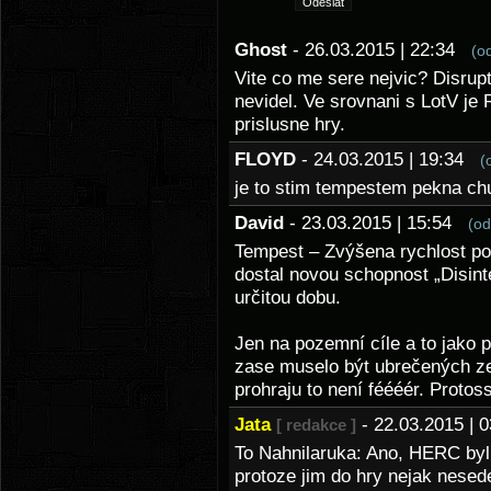
Ghost
- 26.03.2015 | 22:34
(o
Vite co me sere nejvic? Disrupt
nevidel. Ve srovnani s LotV je
prislusne hry.
FLOYD
- 24.03.2015 | 19:34
(
je to stim tempestem pekna chu
David
- 23.03.2015 | 15:54
(od
Tempest – Zvýšena rychlost po
dostal novou schopnost „Disint
určitou dobu.
Jen na pozemní cíle a to jako p
zase muselo být ubrečených zer
prohraju to není féééér. Protos
Jata
- 22.03.2015 |
[ redakce ]
To Nahnilaruka: Ano, HERC byl
protoze jim do hry nejak nesed