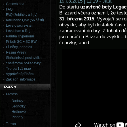
19.03.2015 | 11:19 - Jata
Časová osa
Do startu
uzavřené bety
Legacy
FAQ
Blizzard včera oznámil, že testo
FAQ (žebříčky a ligy)
31. března 2015
. Vývojáři se r
Karuneho Q&A (56 částí)
obvykle, aby byl dostatek času 
Levelovací systém
zapracování do hry. Z tohoto d
Leviathan a Roj
jsou hráči u Blizzardu zvyklí –
Paluba Hyperionu
Příběh SC + SC:BW
či prvky, apod.
Příběhy jednotek
Režim Výzev
Sběratelská postavička
Systémové požadavky
Tvorba 1v1 map
Vyprávění příběhu
Základní informace
Protoss
Budovy
Jednotky
Hrdinové
Planety
Terran