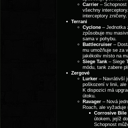
Carrier
– Schopnost 
všechny interceptory
interceptory zničeny.
Terrani
Cyclone
– Jednotka z
způsobuje mu masivn
sama v pohybu.
Battlecruiser
– Dost
mu umožňuje se za v
jakékoliv místo na m
Siege Tank
– Siege T
módu, tank zabere pl
Zergové
Lurker
– Navrátivší j
poškození v linii, al
K dispozici má upgra
útoku.
Ravager
– Nová jedno
Roach, ale vyžaduje
Corrosive Bile
útokem, jejíž 
Schopnost může