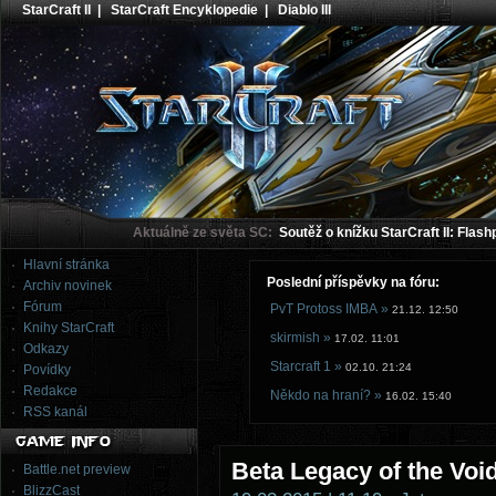
StarCraft II
|
StarCraft Encyklopedie
|
Diablo III
Aktuálně ze světa SC:
Soutěž o knížku StarCraft II: Flash
Hlavní stránka
Poslední příspěvky na fóru:
Archiv novinek
Fórum
PvT Protoss IMBA »
21.12. 12:50
Knihy StarCraft
skirmish »
17.02. 11:01
Odkazy
Starcraft 1 »
02.10. 21:24
Povídky
Redakce
Někdo na hraní? »
16.02. 15:40
RSS kanál
Beta Legacy of the Voi
Battle.net preview
BlizzCast