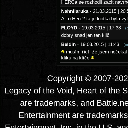
HERCa se rozhodli zacit navrho
Nahnilaruka
- 21.03.2015 | 2
A co Herc? ta jednotka byla vy
FLOYD
- 19.03.2015 | 17:38
(
dobry snad jen ten klič
Beldin
- 19.03.2015 | 11:43
(o
musím říct, že jsem nečekal b
kliku na klíče
Copyright © 2007-2026
Legacy of the Void, Heart of the 
are trademarks, and Battle.ne
Entertainment are trademarks 
Entertainment, Inc. in the U.S. an