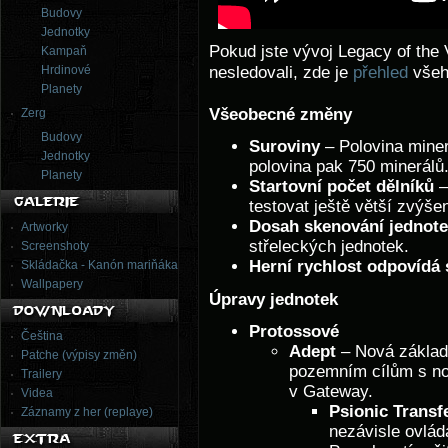
Budovy
Jednotky
Pokud jste vývoj Legacy of the
Kampaň
Hrdinové
nesledovali, zde je
přehled
všeh
Planety
Všeobecné změny
Zerg
Budovy
Suroviny
– Polovina miner
Jednotky
polovina pak 750 minerálů
Planety
Startovní počet dělníků
–
testovat ještě větší zvýšen
Dosah skenování jednot
Artworky
střeleckých jednotek.
Screenshoty
Herní rychlost odpovídá
Skládačka - Kanón mariňáka
Wallpapery
Úpravy jednotek
Protossové
Čeština
Adept
– Nová základn
Patche (výpisy změn)
pozemním cílům s nor
Trailery
v Gateway.
Videa
Psionic Transf
Záznamy z her (replaye)
nezávisle ovláda