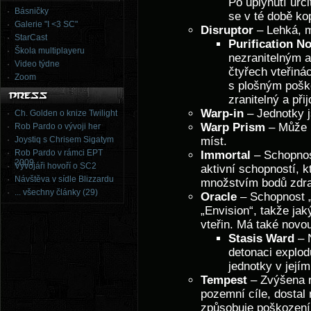
Po uplynutí urč
Básničky
se v té době ko
Galerie "I <3 SC"
Disruptor
– Lehká, m
StarCast
Purification N
Škola multiplayeru
nezranitelným a
Video týdne
čtyřech vteřiná
Zoom
s plošným pošk
zranitelný a při
Warp-in
– Jednotky j
Ch. Golden o knize Twilight
Warp Prism
– Může n
Rob Pardo o vývoji her
Joystiq s Chrisem Sigatym
míst.
Rob Pardo v rámci EPT
Immortal
– Schopnost
2009
Vývojáři hovoří o SC2
aktivní schopností, 
Návštěva v sídle Blizzardu
množstvím bodů zdra
... všechny články (29)
Oracle
– Schopnost 
„Envision“, takže jak
vteřin. Má také novo
Stasis Ward
– N
detonaci explod
jednotky v jejím
Tempest
– Zvýšena r
pozemní cíle, dostal 
způsobuje poškození 