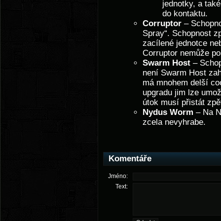
jednotky, a také
do kontaktu.
Corruptor
– Schopnos
Spray“. Schopnost z
zacílené jednotce ne
Corruptor nemůže po
Swarm Host
– Schop
není Swarm Host zahr
má mnohem delší cool
upgradu jim lze umož
útok musí přistát zp
Nydus Worm
– Na N
zcela nevyhrabe.
Komentáře
Jméno:
Text: