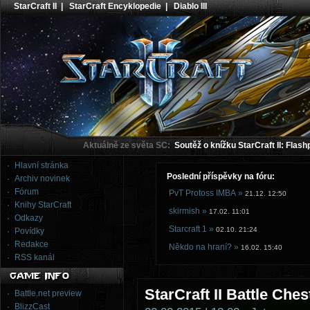
StarCraft II
|
StarCraft Encyklopedie
|
Diablo III
Aktuálně ze světa SC:
Soutěž o knížku StarCraft II: Flash
Hlavní stránka
Poslední příspěvky na fóru:
Archiv novinek
Fórum
PvT Protoss IMBA »
21.12. 12:50
Knihy StarCraft
skirmish »
17.02. 11:01
Odkazy
Starcraft 1 »
02.10. 21:24
Povídky
Redakce
Někdo na hraní? »
16.02. 15:40
RSS kanál
StarCraft II Battle Ches
Battle.net preview
BlizzCast