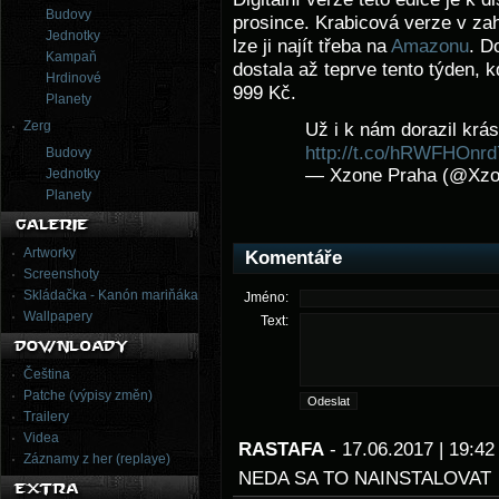
Budovy
prosince. Krabicová verze v za
Jednotky
lze ji najít třeba na
Amazonu
. D
Kampaň
dostala až teprve tento týden, k
Hrdinové
999 Kč.
Planety
Zerg
Už i k nám dorazil krás
http://t.co/hRWFHOnrd
Budovy
— Xzone Praha (@Xz
Jednotky
Planety
Artworky
Komentáře
Screenshoty
Skládačka - Kanón mariňáka
Jméno:
Wallpapery
Text:
Čeština
Patche (výpisy změn)
Trailery
Videa
RASTAFA
- 17.06.2017 | 19:
Záznamy z her (replaye)
NEDA SA TO NAINSTALOVAT