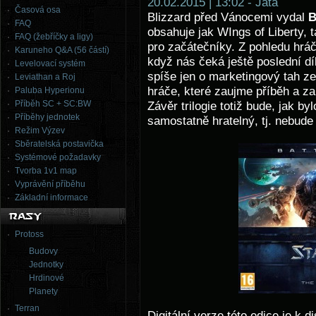
20.02.2015 | 13:02 - Jata
Časová osa
Blizzard před Vánocemi vydal
B
FAQ
obsahuje jak WIngs of Liberty, 
FAQ (žebříčky a ligy)
pro začátečníky. Z pohledu hrá
Karuneho Q&A (56 částí)
když nás čeká ještě poslední díl
Levelovací systém
spíše jen o marketingový tah ze
Leviathan a Roj
hráče, které zaujme příběh a za
Paluba Hyperionu
Příběh SC + SC:BW
Závěr trilogie totiž bude, jak by
Příběhy jednotek
samostatně hratelný, tj. nebude 
Režim Výzev
Sběratelská postavička
Systémové požadavky
Tvorba 1v1 map
Vyprávění příběhu
Základní informace
Protoss
Budovy
Jednotky
Hrdinové
Planety
Terran
Digitální verze této edice je k d