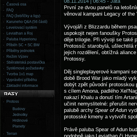
08.11.2014 | 06:45 - Jata
Časová osa
První ze dvou panelů na letošn
FAQ
věnoval kampani Legacy of the 
FAQ (žebříčky a ligy)
Karuneho Q&A (56 částí)
Vývojáři z Blizzardu během psa
Levelovací systém
uspokojit nejen fanoušky Proto
Leviathan a Roj
děje trilogie. Při vývoji se také
Paluba Hyperionu
Příběh SC + SC:BW
Protossů: starobylá, ušlechtilá 
Příběhy jednotek
jejich rozdělení, obtížná alian
Režim Výzev
Protossy.
Sběratelská postavička
Systémové požadavky
Děj singleplayerové kampani se
Tvorba 1v1 map
době Brood War jako mladý vykon
Vyprávění příběhu
dobýt zpět původní protosskou p
Základní informace
s cílem Amona, padlého Xel'Nagy
nakazí Khalu a donutí tím Artan
Protoss
učinit nemyslitelné: přerušit ne
Budovy
palubě archy
Spear of Adun
vydá
Jednotky
protosské kmeny a vytvořit spo
Hrdinové
Planety
Právě paluba Spear of Adun bude
Terran
podobně jako Leviathan či Hyper