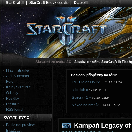
StarCraft II
|
StarCraft Encyklopedie
|
Diablo III
Aktuálně ze světa SC:
Soutěž o knížku StarCraft II: Flash
Hlavní stránka
Poslední příspěvky na fóru:
Archiv novinek
Fórum
PvT Protoss IMBA »
21.12. 12:50
Knihy StarCraft
skirmish »
17.02. 11:01
Odkazy
Starcraft 1 »
02.10. 21:24
Povídky
Redakce
Někdo na hraní? »
16.02. 15:40
RSS kanál
Kampaň Legacy of 
Battle.net preview
BlizzCast