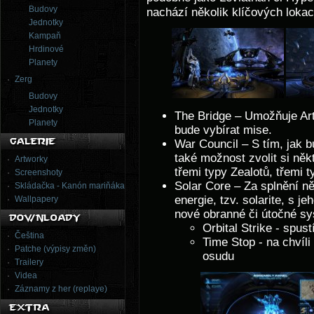
Budovy
nachází několik klíčových lokací,
Jednotky
Kampaň
Hrdinové
Planety
Zerg
Budovy
Jednotky
The Bridge – Umožňuje Arta
Planety
bude vybírat mise.
War Council – S tím, jak b
také možnost zvolit si něk
Artworky
třemi typy Zealotů, třemi t
Screenshoty
Solar Core – Za splnění ně
Skládačka - Kanón mariňáka
energie, tzv. solarite, s 
Wallpapery
nové obranné či útočné s
Orbital Strike - spus
Čeština
Time Stop - na chvíl
Patche (výpisy změn)
osudu
Trailery
Videa
Záznamy z her (replaye)