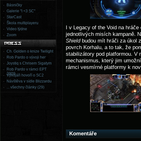
Básničky
Galerie "I <3 SC"
StarCast
Škola multiplayeru
I v Legacy of the Void na hráče
Video týdne
jednotlivých misích kampaně. N
Zoom
Shield
budou mít hráči za úkol 
povrch Korhalu, a to tak, že p
Ch. Golden o knize Twilight
stabilizátory pod platformou. V
Rob Pardo o vývoji her
mechanismus, který jim umožní
Joystiq s Chrisem Sigatym
rámci vesmírné platformy k no
Rob Pardo v rámci EPT
2009
Vývojáři hovoří o SC2
Návštěva v sídle Blizzardu
... všechny články (29)
Komentáře