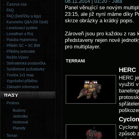
08.11.2014 | 01:20 - Jata
Časová osa
Panel věnující se novým multip
FAQ
23:15, ale již nyní máme díky 
FAQ (žebříčky a ligy)
skrze obrázky a krátký popis.
Karuneho Q&A (56 částí)
Levelovací systém
Zároveň jsou pro každou z ras k
Leviathan a Roj
představeny nejen nové jednotky
Paluba Hyperionu
Příběh SC + SC:BW
pro multiplayer.
Příběhy jednotek
Režim Výzev
TERRANI
Sběratelská postavička
HERC
Systémové požadavky
Tvorba 1v1 map
HERC je 
Vyprávění příběhu
využití 
Základní informace
baneling
protossk
Protoss
spřátele
poškozen
Budovy
Jednotky
Cyclo
Hrdinové
Cyclone 
Planety
způsob z
Terran