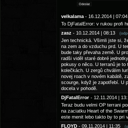
velkalama
- 16.12.2014 | 07:
To DjFatalError: v rukou profi 
zasz
- 10.12.2014 | 08:13
(odp
Jen technická. Všimli jste si, 
na zem a do vzduchu prd. U ter
bude taky převaha země. U pro
radši viděl staré dobré jednot
pokusy o něco. U terranů je to
kolečkách. U zergů chválim lu
novej roach v novém kabátě, za
scourge, když je zapotřebí. U p
docela v pohodě.
DjFatalError
- 12.11.2014 | 1
Teraz budu velmi OP terrani po
na zaciatku Heart of the Swar
este menit lebo takto by to pr
FLOYD
- 09.11.2014 | 11:35
(