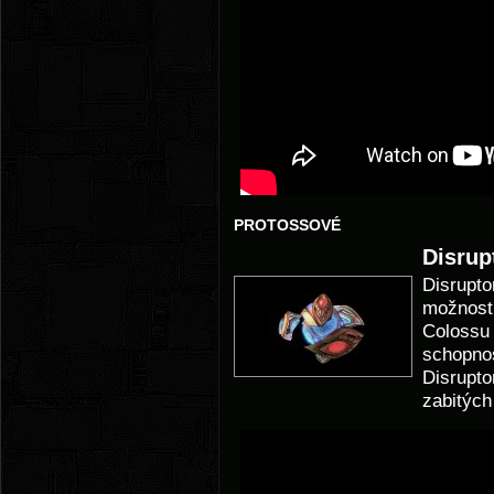
PROTOSSOVÉ
Disrup
Disrupto
možností
Colossu 
schopnos
Disrupto
zabitých