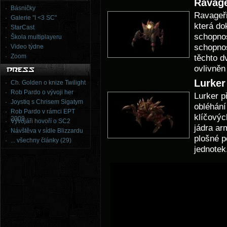
Ravag
Básničky
Ravageři
Galerie "I <3 SC"
která do
StarCast
schopnos
Škola multiplayeru
schopnos
Video týdne
Zoom
těchto d
ovlivněn
Lurker
Ch. Golden o knize Twilight
Rob Pardo o vývoji her
Lurker p
Joystiq s Chrisem Sigatym
obléhání
Rob Pardo v rámci EPT
klíčovýc
2009
Vývojáři hovoří o SC2
jádra ar
Návštěva v sídle Blizzardu
plošné 
... všechny články (29)
jednotek