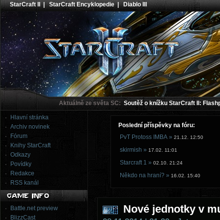
StarCraft II
|
StarCraft Encyklopedie
|
Diablo III
Aktuálně ze světa SC:
Soutěž o knížku StarCraft II: Flash
Hlavní stránka
Poslední příspěvky na fóru:
Archiv novinek
Fórum
PvT Protoss IMBA »
21.12. 12:50
Knihy StarCraft
skirmish »
17.02. 11:01
Odkazy
Starcraft 1 »
02.10. 21:24
Povídky
Redakce
Někdo na hraní? »
16.02. 15:40
RSS kanál
Nové jednotky v mul
Battle.net preview
BlizzCast