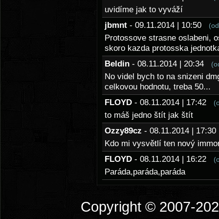
uvidíme jak to vyváží
jbmnt
- 09.11.2014 | 10:50
(od
Protossove strasne oslabeni, o
skoro kazda protosska jednotka
Beldin
- 08.11.2014 | 20:34
(o
No videl bych to na snizeni dm
celkovou hodnotu, treba 50...
FLOYD
- 08.11.2014 | 17:42
(
to máš jedno štít jak štít
Ozzy89cz
- 08.11.2014 | 17:
Kdo mi vysvětlí ten nový immor
FLOYD
- 08.11.2014 | 16:22
(
Paráda,paráda,paráda
Copyright © 2007-2026