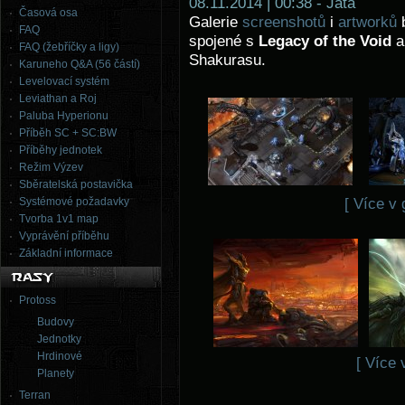
08.11.2014 | 00:38 - Jata
Časová osa
Galerie
screenshotů
i
artworků
b
FAQ
spojené s
Legacy of the Void
a
FAQ (žebříčky a ligy)
Shakurasu.
Karuneho Q&A (56 částí)
Levelovací systém
Leviathan a Roj
Paluba Hyperionu
Příběh SC + SC:BW
Příběhy jednotek
Režim Výzev
Sběratelská postavička
Systémové požadavky
[ Více v 
Tvorba 1v1 map
Vyprávění příběhu
Základní informace
Protoss
Budovy
Jednotky
Hrdinové
[ Více 
Planety
Terran