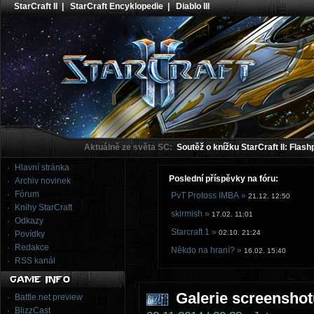
StarCraft II
|
StarCraft Encyklopedie
|
Diablo III
Aktuálně ze světa SC:
Soutěž o knížku StarCraft II: Flash
Hlavní stránka
Poslední příspěvky na fóru:
Archiv novinek
Fórum
PvT Protoss IMBA »
21.12. 12:50
Knihy StarCraft
skirmish »
17.02. 11:01
Odkazy
Starcraft 1 »
02.10. 21:24
Povídky
Redakce
Někdo na hraní? »
16.02. 15:40
RSS kanál
Galerie screenshot
Battle.net preview
BlizzCast