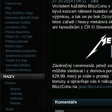
27.10.2014 | 04:11 - Jata
Časová osa
Vrcholem každého BlizzConu v s
FAQ
bývá koncert některé hudební sk
FAQ (žebříčky a ligy)
výjimkou, a tak se po bok Ozzy
Karuneho Q&A (56 částí)
letos zařadí i heavy metalová 
Levelovací systém
ani fanouškům z ČR či Slovens
Leviathan a Roj
Paluba Hyperionu
Příběh SC + SC:BW
Příběhy jednotek
Režim Výzev
Sběratelská postavička
Systémové požadavky
Tvorba 1v1 map
Závěrečný ceremoniál, jehož so
Vyprávění příběhu
Základní informace
můžete sledovat i z domova p
€29,99, který je stále v prodeji
bonusy a opravňuje vás k nákupu
Protoss
BlizzConu na
gear.blizzard.com
Budovy
Jednotky
Hrdinové
Komentáře
Planety
Terran
Jméno: