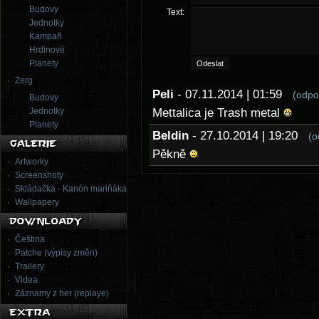
Budovy
Text:
Jednotky
Kampaň
Hrdinové
Planety
Zerg
Peli
- 07.11.2014 | 01:59
(odpo
Budovy
Jednotky
Mettalica je Trash metal
Planety
Beldin
- 27.10.2014 | 19:20
(o
Pěkně
Artworky
Screenshoty
Skládačka - Kanón mariňáka
Wallpapery
Čeština
Patche (výpisy změn)
Trailery
Videa
Záznamy z her (replaye)