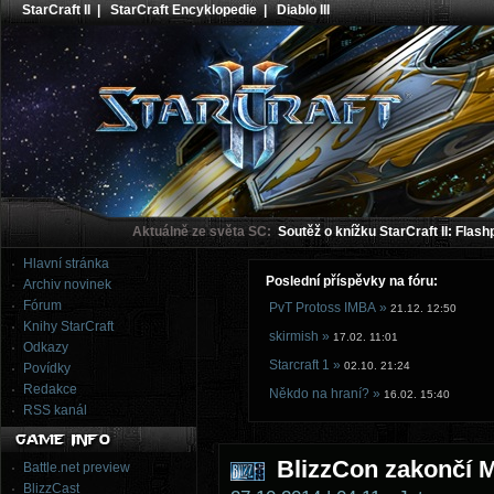
StarCraft II
|
StarCraft Encyklopedie
|
Diablo III
Aktuálně ze světa SC:
Soutěž o knížku StarCraft II: Flash
Hlavní stránka
Poslední příspěvky na fóru:
Archiv novinek
Fórum
PvT Protoss IMBA »
21.12. 12:50
Knihy StarCraft
skirmish »
17.02. 11:01
Odkazy
Starcraft 1 »
02.10. 21:24
Povídky
Redakce
Někdo na hraní? »
16.02. 15:40
RSS kanál
BlizzCon zakončí M
Battle.net preview
BlizzCast