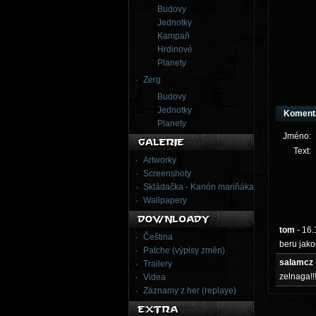
Budovy
Jednotky
Kampaň
Hrdinové
Planety
Zerg
Budovy
Jednotky
Koment
Planety
Jméno:
Text:
Artworky
Screenshoty
Skládačka - Kanón mariňáka
Wallpapery
tom
- 16
Čeština
beru jako
Patche (výpisy změn)
salamcz
Trailery
zelnaga!!!
Videa
Záznamy z her (replaye)