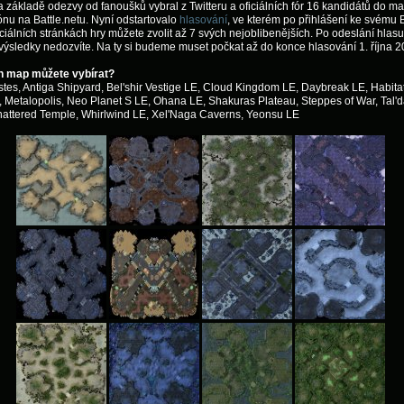
a základě odezvy od fanoušků vybral z Twitteru a oficiálních fór 16 kandidátů do m
ónu na Battle.netu. Nyní odstartovalo
hlasování
, ve kterém po přihlášení ke svému B
iciálních stránkách hry můžete zvolit až 7 svých nejoblibenějších. Po odeslání hlasu
ýsledky nedozvíte. Na ty si budeme muset počkat až do konce hlasování 1. října 2
h map můžete vybírat?
tes, Antiga Shipyard, Bel'shir Vestige LE, Cloud Kingdom LE, Daybreak LE, Habita
, Metalopolis, Neo Planet S LE, Ohana LE, Shakuras Plateau, Steppes of War, Tal'd
hattered Temple, Whirlwind LE, Xel'Naga Caverns, Yeonsu LE