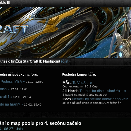
blo III
těž o knížku StarCraft II: Flashpoint
(číst)
ední příspěvky na fóru:
Poslední komentáře:
 Protoss IMBA »
21.12. 12:50
MÃ­ra
To VitoSs: »
Grunex Autumn SC 2 Cup
mish »
17.02. 11:01
Jill Harris
Thanks for discussion! Yo… »
Blizzard na mobil & arty na zdech
craft 1 »
02.10. 21:24
Geox
NemÄ›l by nÄ›kdo odkaz nebo knih
Je libo nějaká kniha z oblasti SC v češtině?
do na hraní? »
16.02. 15:40
ní o map poolu pro 4. sezónu začalo
 | 06:27 - Jata