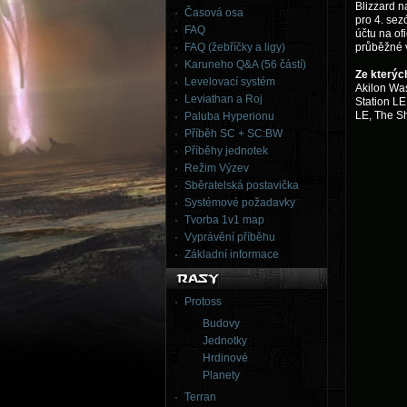
Blizzard n
Časová osa
pro 4. sez
FAQ
účtu na of
FAQ (žebříčky a ligy)
průběžné v
Karuneho Q&A (56 částí)
Ze kterýc
Levelovací systém
Akilon Was
Leviathan a Roj
Station LE
LE, The S
Paluba Hyperionu
Příběh SC + SC:BW
Příběhy jednotek
Režim Výzev
Sběratelská postavička
Systémové požadavky
Tvorba 1v1 map
Vyprávění příběhu
Základní informace
Protoss
Budovy
Jednotky
Hrdinové
Planety
Terran