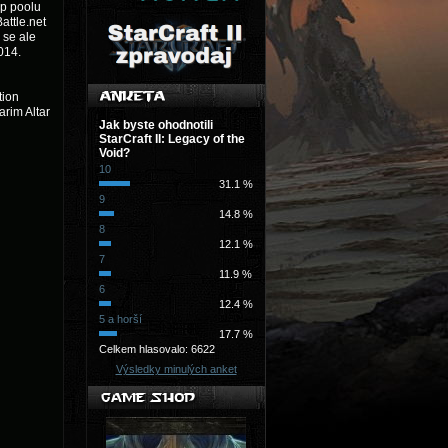
ap poolu
attle.net
 se ale
014.
tion
arim Altar
Jak byste ohodnotili
StarCraft II: Legacy of the
Void?
10
31.1 %
9
14.8 %
8
12.1 %
7
11.9 %
6
12.4 %
5 a horší
17.7 %
Celkem hlasovalo: 6622
Výsledky minulých anket