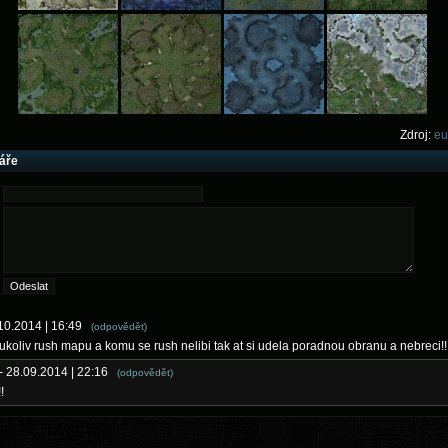
Zdroj:
eu
áře
.10.2014 | 16:49
(odpovědět)
ukoliv rush mapu a komu se rush nelibi tak at si udela poradnou obranu a nebreci!!!
- 28.09.2014 | 22:16
(odpovědět)
!