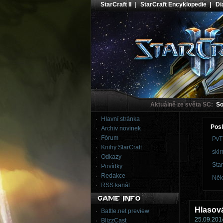
StarCraft II
|
StarCraft Encyklopedie
|
Dia
Aktuálně ze světa SC:
Sou
Hlavní stránka
Posl
Archiv novinek
Fórum
PvT
Knihy StarCraft
skir
Odkazy
Star
Povídky
Redakce
Něk
RSS kanál
Hlasová
Battle.net preview
25.09.2014
BlizzCast