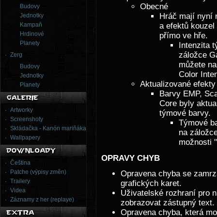
Obecné
Budovy
Hráč mají nyní 
Jednotky
Kampaň
a efektů kouzel
Hrdinové
přímo ve hře.
Planety
Intenzita
záložce G
Zerg
můžete na
Budovy
Color Inten
Jednotky
Aktualizované efekty
Planety
Barvy EMP, Sca
Core byly aktua
Artworky
týmové barvy.
Screenshoty
Týmové ba
Skládačka - Kanón mariňáka
na záložc
Wallpapery
možnosti "
OPRAVY CHYB
Čeština
Patche (výpisy změn)
Opravena chyba se zamrzaj
Trailery
grafických karet.
Videa
Uživatelské rozhraní pro 
Záznamy z her (replaye)
zobrazovat zástupný text.
Opravena chyba, která mo