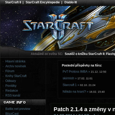
StarCraft II
|
StarCraft Encyklopedie
|
Diablo III
Aktuálně ze světa SC:
Soutěž o knížku StarCraft II: Flash
Hlavní stránka
Poslední příspěvky na fóru:
Archiv novinek
Fórum
PvT Protoss IMBA »
21.12. 12:50
Knihy StarCraft
skirmish »
17.02. 11:01
Odkazy
Starcraft 1 »
02.10. 21:24
Povídky
Redakce
Někdo na hraní? »
16.02. 15:40
RSS kanál
Patch 2.1.4 a změny v
Battle.net preview
BlizzCast