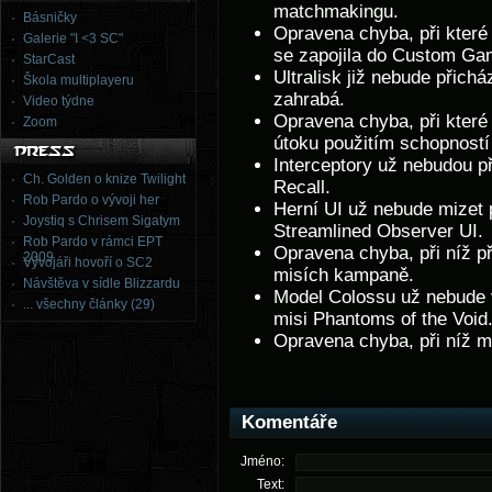
matchmakingu.
Básničky
Opravena chyba, při které 
Galerie "I <3 SC"
se zapojila do Custom Ga
StarCast
Ultralisk již nebude přich
Škola multiplayeru
zahrabá.
Video týdne
Opravena chyba, při kter
Zoom
útoku použitím schopnost
Interceptory už nebudou p
Ch. Golden o knize Twilight
Recall.
Rob Pardo o vývoji her
Herní UI už nebude mizet 
Joystiq s Chrisem Sigatym
Streamlined Observer UI.
Rob Pardo v rámci EPT
Opravena chyba, při níž p
2009
Vývojáři hovoří o SC2
misích kampaně.
Návštěva v sídle Blizzardu
Model Colossu už nebude v
... všechny články (29)
misi Phantoms of the Void
Opravena chyba, při níž m
Komentáře
Jméno:
Text: