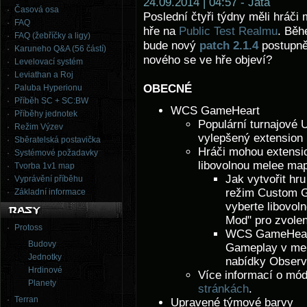
24.09.2014 | 04:57 - Jata
Časová osa
Poslední čtyři týdny měli hráči
FAQ
hře na
Public Test Realmu
. Běh
FAQ (žebříčky a ligy)
bude nový
patch 2.1.4
postupně
Karuneho Q&A (56 částí)
nového se ve hře objeví?
Levelovací systém
Leviathan a Roj
OBECNÉ
Paluba Hyperionu
Příběh SC + SC:BW
WCS GameHeart
Příběhy jednotek
Populární turnajové
Režim Výzev
vylepšený extensio
Sběratelská postavička
Hráči mohou extens
Systémové požadavky
libovolnou melee m
Tvorba 1v1 map
Jak vytvořit h
Vyprávění příběhu
režim Custom G
Základní informace
vyberte libovol
Mod" pro zvole
Protoss
WCS GameHeart 
Budovy
Gameplay v men
Jednotky
nabídky Observe
Hrdinové
Více informací o mó
Planety
stránkách
.
Terran
Upravené týmové barvy