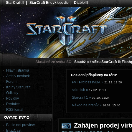
StarCraft II
|
StarCraft Encyklopedie
|
Diablo III
Aktuálně ze světa SC:
Soutěž o knížku StarCraft II: Flash
Hlavní stránka
Poslední příspěvky na fóru:
Archiv novinek
Fórum
PvT Protoss IMBA »
21.12. 12:50
Knihy StarCraft
skirmish »
17.02. 11:01
Odkazy
Starcraft 1 »
02.10. 21:24
Povídky
Redakce
Někdo na hraní? »
16.02. 15:40
RSS kanál
Zahájen prodej vir
Battle.net preview
BlizzCast