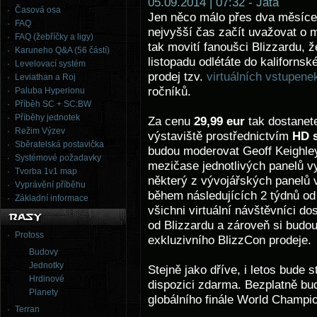
05.09.2014 | 07:32 - Jata
Časová osa
Jen něco málo přes dva měsíce
FAQ
nejvyšší čas začít uvažovat o 
FAQ (žebříčky a ligy)
tak movití fanoušci Blizzardu, ž
Karuneho Q&A (56 částí)
listopadu odlétáte do kaliforns
Levelovací systém
prodej tzv.
virtuálních vstupene
Leviathan a Roj
ročníků.
Paluba Hyperionu
Příběh SC + SC:BW
Příběhy jednotek
Za cenu
29,99 eur
tak dostanet
Režim Výzev
výstaviště prostřednictvím
HD 
Sběratelská postavička
budou moderovat Geoff Keighley
Systémové požadavky
mezičase jednotlivých panelů v
Tvorba 1v1 map
některý z vývojářských panelů 
Vyprávění příběhu
během následujících 2 týdnů od 
Základní informace
všichni virtuální návštěvníci d
od Blizzardu a zároveň si budo
Protoss
exkluzivního BlizzCon prodeje.
Budovy
Jednotky
Stejně jako dříve, i letos bude
Hrdinové
dispozici zdarma. Bezplatně budo
Planety
globálního finále World Champio
Terran