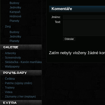
Budovy
Jednotky
Komentáře
Kampaň
Hrdinové
Jméno:
Planety
Text:
Zerg
Budovy
Jednotky
Planety
Zatím nebyly vloženy žádné ko
Artworky
Screenshoty
Skládačka - Kanón mariňáka
Wallpapery
Čeština
Patche (výpisy změn)
Trailery
Videa
Záznamy z her (replaye)