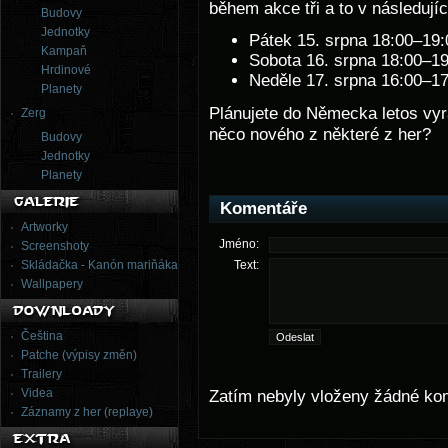
během akce tři a to v následují
Budovy
Jednotky
Pátek 15. srpna 18:00–19:
Kampaň
Sobota 16. srpna 18:00–1
Hrdinové
Neděle 17. srpna 16:00–1
Planety
Plánujete do Německa letos vyr
Zerg
něco nového z některé z her?
Budovy
Jednotky
Planety
Komentáře
Artworky
Jméno:
Screenshoty
Skládačka - Kanón mariňáka
Text:
Wallpapery
Čeština
Patche (výpisy změn)
Trailery
Videa
Zatím nebyly vloženy žádné ko
Záznamy z her (replaye)