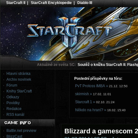
StarCraft II
|
StarCraft Encyklopedie
|
Diablo III
Aktuálně ze světa SC:
Soutěž o knížku StarCraft II: Flash
Hlavní stránka
Poslední příspěvky na fóru:
Archiv novinek
Fórum
PvT Protoss IMBA »
21.12. 12:50
Knihy StarCraft
skirmish »
17.02. 11:01
Odkazy
Starcraft 1 »
02.10. 21:24
Povídky
Redakce
Někdo na hraní? »
16.02. 15:40
RSS kanál
Blizzard a gamescom 
Battle.net preview
BlizzCast