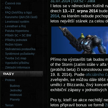
31.07.2014 | 03:52 - Jata
Časová osa
I letos se v německém Kolíně n
FAQ
dnech
13.–17. srpna 2014
bude 
FAQ (žebříčky a ligy)
2014
, na kterém nebude pochopi
Karuneho Q&A (56 částí)
letos největší stánek za celou d
Levelovací systém
Leviathan a Roj
Paluba Hyperionu
Příběh SC + SC:BW
Příběhy jednotek
Režim Výzev
Sběratelská postavička
Systémové požadavky
Tvorba 1v1 map
Přímo na výstavišti tak budou m
Vyprávění příběhu
of the Storm (zatím stále v alf
Základní informace
(probíhá beta) či konzolovou ver
19. 8. 2014). Podle
oficiálního 
zveřejněn, se můžou dále těšit 
Protoss
umělci z Blizzardu, živý koncer
Budovy
exhibiční zápasy v jednotlivých 
Jednotky
Hrdinové
Pro ty, kteří se akce nechtějí 
Planety
letos připravil bonus ve formě
ž
Terran