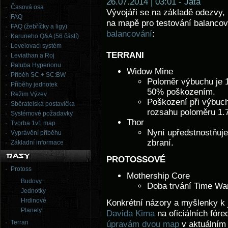
26.07.2014 | 03:01 - Jata
Časová osa
Vývojáři se na základě odezvy,
FAQ
na mapě pro testování balancová
FAQ (žebříčky a ligy)
balancování
:
Karuneho Q&A (56 částí)
Levelovací systém
TERRANI
Leviathan a Roj
Paluba Hyperionu
Widow Mine
Příběh SC + SC:BW
Poloměr výbuchu je 1
Příběhy jednotek
50% poškozením.
Režim Výzev
Poškození při výbuch
Sběratelská postavička
rozsahu poloměru 1.
Systémové požadavky
Thor
Tvorba 1v1 map
Nyní upředstnostňuje
Vyprávění příběhu
zbraní.
Základní informace
PROTOSSOVÉ
Protoss
Mothership Core
Budovy
Doba trvání Time War
Jednotky
Hrdinové
Konkrétní názory a myšlenky k
Planety
Davida Kima
na oficiálních fór
Terran
úpravám dvou map
v aktuálním 