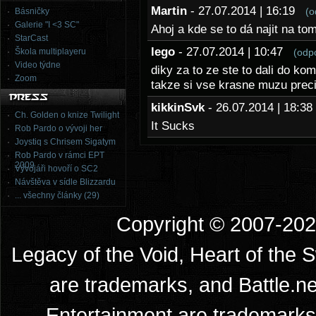
Martin
- 27.07.2014 | 16:19
(o
Básničky
Galerie "I <3 SC"
Ahoj a kde se to dá najit na to
StarCast
lego
- 27.07.2014 | 10:47
Škola multiplayeru
(odp
Video týdne
diky za to ze ste to dali do kom
Zoom
takze si vse krasne muzu precis
kikkinSvk
- 26.07.2014 | 18:
Ch. Golden o knize Twilight
It Sucks
Rob Pardo o vývoji her
Joystiq s Chrisem Sigatym
Rob Pardo v rámci EPT
2009
Vývojáři hovoří o SC2
Návštěva v sídle Blizzardu
... všechny články (29)
Copyright © 2007-2026
Legacy of the Void, Heart of the 
are trademarks, and Battle.ne
Entertainment are trademarks 