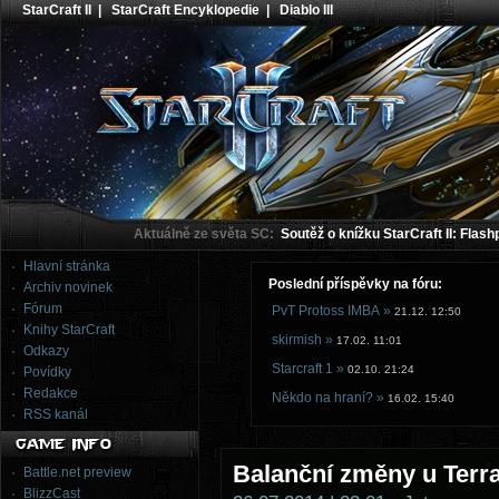
StarCraft II
|
StarCraft Encyklopedie
|
Diablo III
Aktuálně ze světa SC:
Soutěž o knížku StarCraft II: Flash
Hlavní stránka
Poslední příspěvky na fóru:
Archiv novinek
Fórum
PvT Protoss IMBA »
21.12. 12:50
Knihy StarCraft
skirmish »
17.02. 11:01
Odkazy
Starcraft 1 »
02.10. 21:24
Povídky
Redakce
Někdo na hraní? »
16.02. 15:40
RSS kanál
Balanční změny u Terr
Battle.net preview
BlizzCast