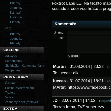
Foxtrot Labs LE. Na těchto ma
Budovy
Jednotky
souladu s odezvou hráčů a pro
Kampaň
Hrdinové
Planety
Komentáře
Zerg
Jméno:
Budovy
Text:
Jednotky
Planety
Artworky
Screenshoty
Skládačka - Kanón mariňáka
Martin
- 01.08.2014 | 20:32
(o
Wallpapery
To luccas: dik
luccas
- 31.07.2014 | 18:21
(o
Čeština
MArtin: https://www.facebook
Patche (výpisy změn)
Trailery
Videa
:D
- 30.07.2014 | 14:02
(odpov
Záznamy z her (replaye)
Terran Imba, TvZ super ezy