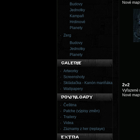
Nové mapy
Budovy
Jednotky
Kampaň
Hrdinové
Planety
Zerg
Budovy
Jednotky
Planety
Artworky
Screenshoty
Skládačka - Kanón mariňáka
2v2
Wallpapery
Vyřazené 
Nové mapy
Čeština
Patche (výpisy změn)
Trailery
Videa
Záznamy z her (replaye)