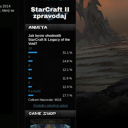
ku 2014
l
, který se
Jak byste ohodnotili
StarCraft II: Legacy of the
Void?
10
31.1 %
9
14.8 %
8
12.1 %
7
11.9 %
6
12.4 %
5 a horší
17.7 %
Celkem hlasovalo: 6615
Výsledky minulých anket