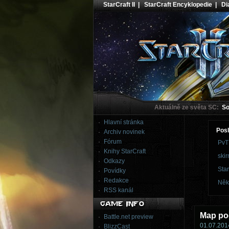
StarCraft II
|
StarCraft Encyklopedie
|
Dia
Aktuálně ze světa SC:
Sou
Hlavní stránka
Posl
Archiv novinek
Fórum
PvT
Knihy StarCraft
skir
Odkazy
Star
Povídky
Redakce
Něk
RSS kanál
Map poo
Battle.net preview
01.07.2014
BlizzCast