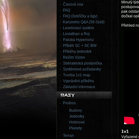
Minulý týd
Časová osa
postupovat
FAQ
pak odstar
FAQ (žebříčky a ligy)
dočkal opě
Karuneho Q&A (56 částí)
Přehled no
Levelovací systém
Leviathan a Roj
Paluba Hyperionu
Příběh SC + SC:BW
Příběhy jednotek
Režim Výzev
Sběratelská postavička
Systémové požadavky
Tvorba 1v1 map
Vyprávění příběhu
Základní informace
Protoss
Budovy
Jednotky
Hrdinové
Planety
1v1
Terran
Vyřazené m