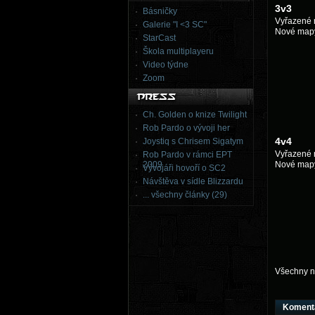
3v3
Básničky
Vyřazené m
Galerie "I <3 SC"
Nové map
StarCast
Škola multiplayeru
Video týdne
Zoom
Ch. Golden o knize Twilight
Rob Pardo o vývoji her
4v4
Joystiq s Chrisem Sigatym
Vyřazené 
Rob Pardo v rámci EPT
2009
Nové mapy
Vývojáři hovoří o SC2
Návštěva v sídle Blizzardu
... všechny články (29)
Všechny n
Koment