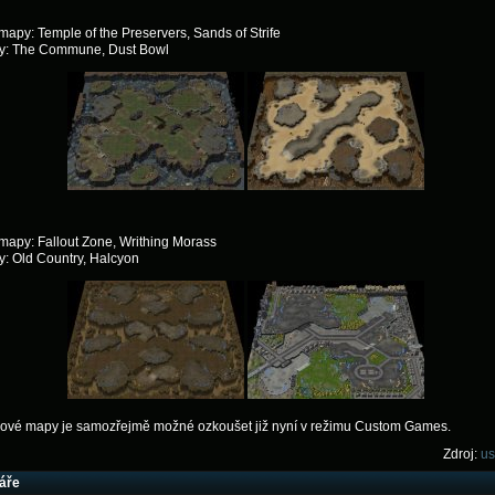
apy: Temple of the Preservers, Sands of Strife
y: The Commune, Dust Bowl
mapy: Fallout Zone, Writhing Morass
: Old Country, Halcyon
ové mapy je samozřejmě možné ozkoušet již nyní v režimu Custom Games.
Zdroj:
us
áře