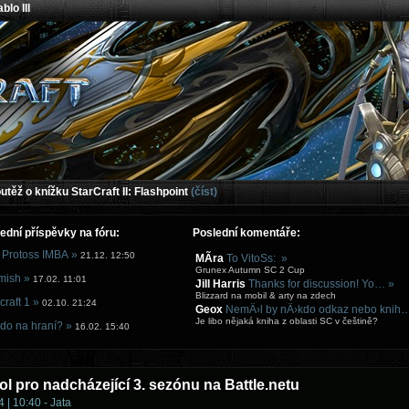
blo III
těž o knížku StarCraft II: Flashpoint
(číst)
ední příspěvky na fóru:
Poslední komentáře:
 Protoss IMBA »
21.12. 12:50
MÃ­ra
To VitoSs: »
Grunex Autumn SC 2 Cup
mish »
17.02. 11:01
Jill Harris
Thanks for discussion! Yo… »
Blizzard na mobil & arty na zdech
craft 1 »
02.10. 21:24
Geox
NemÄ›l by nÄ›kdo odkaz nebo knih
Je libo nějaká kniha z oblasti SC v češtině?
do na hraní? »
16.02. 15:40
l pro nadcházející 3. sezónu na Battle.netu
 | 10:40 - Jata