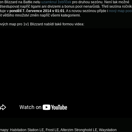
en Blizzard na Battle.netu
uzamknul žebříček
pro druhou sezónu. Není tak možné
/sestupovat napříč ligami ani divizemi a bonus pool nenarůstá. Třetí sezóna roční
tuje v
pondělí 7. července 2014 v 01:01
. A s novou sezónou přijde i
nový map poo
t většího množství změn napříč všemi kategoriemi.
vých map pro 1v1 Blizzard nabídl také formou videa:
apy: Habitation Station LE, Frost LE, Alterzim Stronghold LE, Waystation