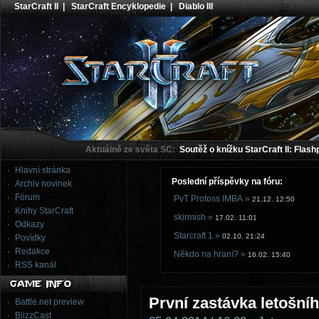
StarCraft II
|
StarCraft Encyklopedie
|
Diablo III
Aktuálně ze světa SC:
Soutěž o knížku StarCraft II: Flash
Hlavní stránka
Poslední příspěvky na fóru:
Archiv novinek
Fórum
PvT Protoss IMBA »
21.12. 12:50
Knihy StarCraft
skirmish »
17.02. 11:01
Odkazy
Starcraft 1 »
02.10. 21:24
Povídky
Redakce
Někdo na hraní? »
16.02. 15:40
RSS kanál
První zastávka letošn
Battle.net preview
BlizzCast