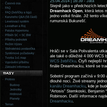
25.04.2014 | 16:39 - Jata
Časová osa
Stejně jako v předchozích letech
FAQ
Dreamhack Open
, která letos
FAQ (žebříčky a ligy)
jedno velké finále. Již tento ví
Karuneho Q&A (56 částí)
rumunská Bukurešť.
Levelovací systém
Leviathan a Roj
Paluba Hyperionu
Příběh SC + SC:BW
Příběhy jednotek
Režim Výzev
Sběratelská postavička
Hráči se v Sala Polivalenta utk
Systémové požadavky
ale také o důležité 4 000 WCS bo
Tvorba 1v1 map
WCS žebříčku
. Čtyři nejlepší 
Vyprávění příběhu
finále Dreamhacku, které se tra
Základní informace
Sobotní program začíná v 9:00 
Protoss
dlouhé noci. Živé streamy jedn
Budovy
kanálu Dreamhacku
, kde je bu
Jednotky
“Artosis” Stemkoski, Benjamin 
Hrdinové
Robinson. Další informace najd
Planety
Dreamhacku
.
Terran