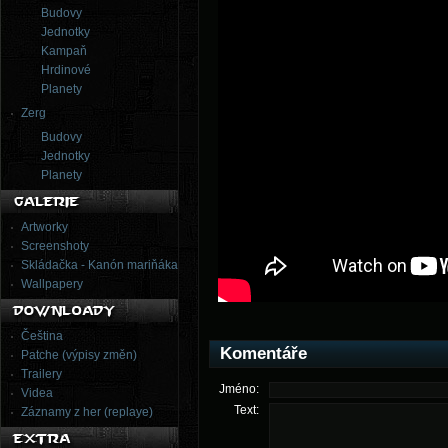
Budovy
Jednotky
Kampaň
Hrdinové
Planety
Zerg
Budovy
Jednotky
Planety
Artworky
Screenshoty
Skládačka - Kanón mariňáka
Wallpapery
Čeština
Komentáře
Patche (výpisy změn)
Trailery
Jméno:
Videa
Text:
Záznamy z her (replaye)