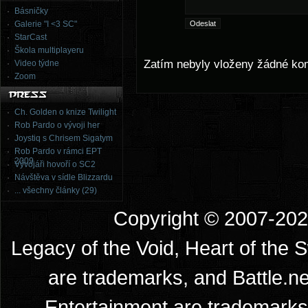
Básničky
Galerie "I <3 SC"
StarCast
Škola multiplayeru
Zatím nebyly vloženy žádné ko
Video týdne
Zoom
Ch. Golden o knize Twilight
Rob Pardo o vývoji her
Joystiq s Chrisem Sigatym
Rob Pardo v rámci EPT
2009
Vývojáři hovoří o SC2
Návštěva v sídle Blizzardu
... všechny články (29)
Copyright © 2007-2026
Legacy of the Void, Heart of the 
are trademarks, and Battle.ne
Entertainment are trademarks 