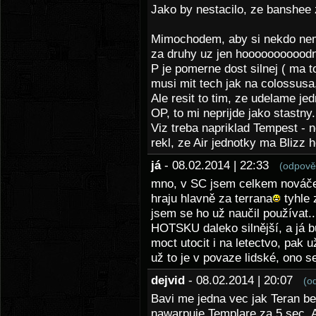
Jako by nestacilo, ze banshee
Mimochodem, aby si nekdo nemy
za druhy uz jen hoooooooooodne
P je pomerne dost silnej ( ma 
musi mit tech jak na colossusa, 
Ale resit to tim, ze udelame je
OP, to mi neprijde jako stastny.
Viz treba napriklad Tempest - 
rekl, ze Air jednotky ma Blizz 
já
- 08.02.2014 | 22:33
(odpově
mno, v SC jsem celkem nováček
hraju hlavně za terrana
tyhle 
jsem se ho už naučil používat...
HOTSKU daleko silnější, a já b
moct utocit i na letectvo, pak u
už to je v povaze lidské, ono 
dejvid
- 08.02.2014 | 20:07
(o
Bavi me jedna vec jak Teran be
nawarpuje Templare za 5 sec. 