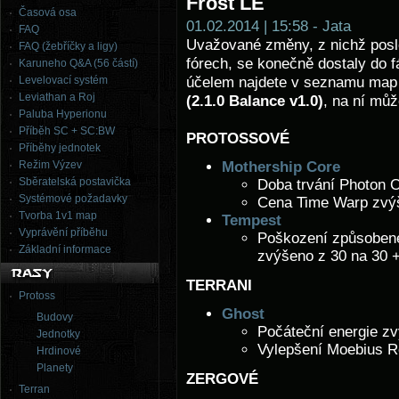
Frost LE
Časová osa
01.02.2014 | 15:58 - Jata
FAQ
Uvažované změny, z nichž pos
FAQ (žebříčky a ligy)
fórech, se konečně dostaly do f
Karuneho Q&A (56 částí)
Levelovací systém
účelem najdete v seznamu ma
Leviathan a Roj
(2.1.0 Balance v1.0)
, na ní můž
Paluba Hyperionu
Příběh SC + SC:BW
PROTOSSOVÉ
Příběhy jednotek
Režim Výzev
Mothership Core
Sběratelská postavička
Doba trvání Photon O
Systémové požadavky
Cena Time Warp zvýš
Tvorba 1v1 map
Tempest
Vyprávění příběhu
Poškození způsoben
Základní informace
zvýšeno z 30 na 30 +
TERRANI
Protoss
Ghost
Budovy
Počáteční energie zv
Jednotky
Vylepšení Moebius R
Hrdinové
Planety
ZERGOVÉ
Terran