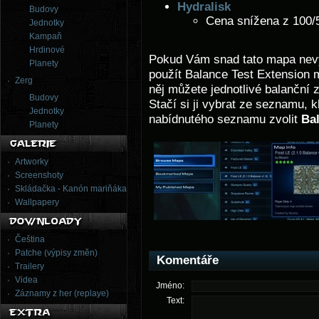
Hydralisk
Budovy
Cena snížena z 100/
Jednotky
Kampaň
Hrdinové
Pokud Vám snad tato mapa nevy
Planety
použít Balance Test Extension m
Zerg
něj můžete jednotlivé balanční 
Budovy
Stačí si ji vybrat ze seznamu, k
Jednotky
nabídnutého seznamu zvolit
Ba
Planety
Artworky
Screenshoty
Skládačka - Kanón mariňáka
Wallpapery
Čeština
Patche (výpisy změn)
Komentáře
Trailery
Videa
Jméno:
Záznamy z her (replaye)
Text: