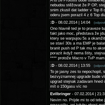
A to že Protoss bude oslabenej,
nebudou stěžovat že P OP, stej
snim zkusil dat ladder v Top 8 
oderu jsem porazil 4 z 6 Top 
:D
- 08.02.2014 | 14:04
(odpov
Ono hlavně ted je to praveze b
fakt jako moc, představa že jd
ktery se warpujou 5s a okamžit
se staví 30s a ma EMP je bala
branit push od P tak mu to akor
porazit ikdyž nema štity, stejn
**** protože Macro v TvP mam
:D
- 08.02.2014 | 13:55
(odpov
To je jasny zes to nepochopil, s
bezvyznamnej upgrade bude v
upgrad stejnak zadavam hned 
mít o 150gasu víc no
Evilbringer
- 07.02.2014 | 21
Nevim no. Prijde mi to od tebe 
nevyuziliy, ani kdyby ghost mel