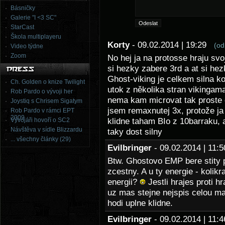
Básničky
Galerie "I <3 SC"
StarCast
Škola multiplayeru
Korty
- 09.02.2014 | 19:29
(od
Video týdne
Zoom
No hej ja na protosse hraju sv
si hezky zabere 3rd a at si hez
Ghost-viking je celkem silna ko
Ch. Golden o knize Twilight
utok z několika stran vikinga
Rob Pardo o vývoji her
nema kam microvat tak proste c
Joystiq s Chrisem Sigatym
jsem remaxnutej 3x, protože j
Rob Pardo v rámci EPT
2009
Vývojáři hovoří o SC2
klidne taham BIo z 10barraku, a
Návštěva v sídle Blizzardu
taky dost silny
... všechny články (29)
Evilbringer
- 09.02.2014 | 11
Btw. Ghostovo EMP bere stity p
zcestny. A u ty energie - kolikr
energii?
Jestli hrajes proti h
uz mas stejne nejspis celou ma
hodi uplne klidne.
Evilbringer
- 09.02.2014 | 11