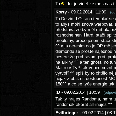
To
: Jn, je videt ze me znas 
Korty
- 09.02.2014 | 11:09
(od
To Dejvid: LOL ano templař se 
to abys mohl znova warpovat, 
představa že by měl mít okamži
rozhodne neni Hard, stačí spli
problemy, přece jenom stačí kl
^^ a ja neresim co je OP mě j
diamondu se prostě najednou rozh
nesere že prohravam proti pro
na all-iny ^^ a ten ghost, no 
Macro v TvP tak vubec nevníma
vytvoří ^^ spiš by to chtělo ně
nějak z obtižnit dostupnost M
150^^ a co se tyče energie ta
:D
- 09.02.2014 | 10:59
(odpov
Tak ty hrajes Randoma, hmm ta
randomak akorat all-inujes ^^
Evilbringer
- 09.02.2014 | 08