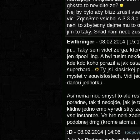
ghksta to nevidite ze?
Nej by bylo aby blizz zrusil v
vic. Zqcn3me vsichni s 3 3 3 a
neni to zbytecny dejme mu to 
jim to taky. Snad nam neco zus
Evilbringer
- 08.02.2014 | 15
jn... Taky sem videl zerga, kter
jen 4pool ling. A byl tusim nekd
kde kdo koho porazil a jak osta
superhard...
Ty jsi klasickej 
myslet v souvislostech. Vidi jed
danou jednotku.
Asi nema moc smysl to ale resi
poradne, tak ti nedojde, jak je 
klidne jedno emp vyradi stity z
vse instantne. Ve hre neni zadne
podobnej dmg (krome atomu).
:D
- 08.02.2014 | 14:06
(odpov