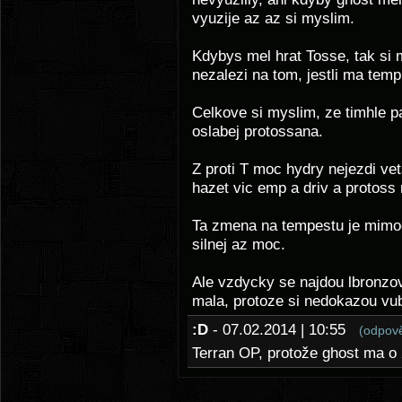
vyuzije az az si myslim.
Kdybys mel hrat Tosse, tak si 
nezalezi na tom, jestli ma temp
Celkove si myslim, ze timhle 
oslabej protossana.
Z proti T moc hydry nejezdi ve
hazet vic emp a driv a protoss
Ta zmena na tempestu je mimo
silnej az moc.
Ale vzdycky se najdou lbronzov
mala, protoze si nedokazou vub
:D
- 07.02.2014 | 10:55
(odpov
Terran OP, protože ghost ma o 