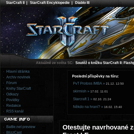
StarCraft II
|
StarCraft Encyklopedie
|
Diablo III
Aktuálně ze světa SC:
Soutěž o knížku StarCraft II: Flash
Hlavní stránka
Poslední příspěvky na fóru:
Archiv novinek
Fórum
PvT Protoss IMBA »
21.12. 12:50
Knihy StarCraft
skirmish »
17.02. 11:01
Odkazy
Starcraft 1 »
02.10. 21:24
Povídky
Redakce
Někdo na hraní? »
16.02. 15:40
RSS kanál
Otestujte navrhované 
Battle.net preview
BlizzCast