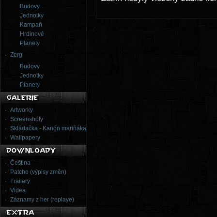
Budovy
Jednotky
Kampaň
Hrdinové
Planety
Zerg
Budovy
Jednotky
Planety
Artworky
Screenshoty
Skládačka - Kanón mariňáka
Wallpapery
Čeština
Patche (výpisy změn)
Trailery
Videa
Záznamy z her (replaye)