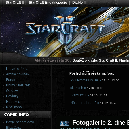
StarCraft II
|
StarCraft Encyklopedie
|
Diablo III
Aktuálně ze světa SC:
Soutěž o knížku StarCraft II: Flash
Hlavní stránka
Poslední příspěvky na fóru:
Archiv novinek
Fórum
PvT Protoss IMBA »
21.12. 12:50
Knihy StarCraft
skirmish »
17.02. 11:01
Odkazy
Starcraft 1 »
02.10. 21:24
Povídky
Redakce
Někdo na hraní? »
16.02. 15:40
RSS kanál
Fotogalerie 2. dne
Battle.net preview
BlizzCast