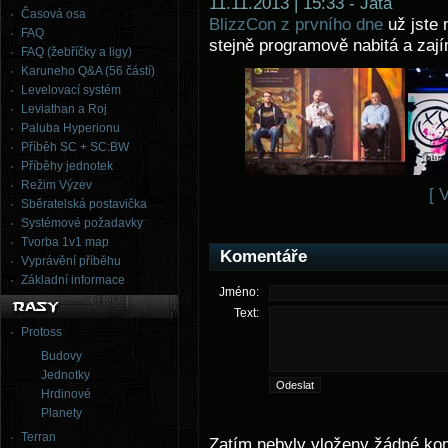
11.11.2013 | 15:33 - Jata
Časová osa
BlizzCon z prvního dne
už jste 
FAQ
stejně programově nabitá a zaj
FAQ (žebříčky a ligy)
Karuneho Q&A (56 částí)
Levelovací systém
Leviathan a Roj
Paluba Hyperionu
Příběh SC + SC:BW
Příběhy jednotek
Režim Výzev
[ 
Sběratelská postavička
Systémové požadavky
Tvorba 1v1 map
Komentáře
Vyprávění příběhu
Základní informace
Jméno:
Text:
Protoss
Budovy
Jednotky
Hrdinové
Planety
Terran
Zatím nebyly vloženy žádné ko