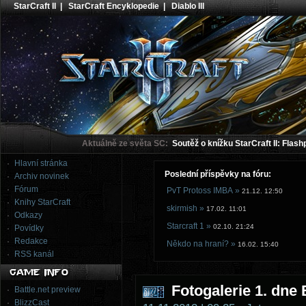
StarCraft II
|
StarCraft Encyklopedie
|
Diablo III
Aktuálně ze světa SC:
Soutěž o knížku StarCraft II: Flash
Hlavní stránka
Poslední příspěvky na fóru:
Archiv novinek
Fórum
PvT Protoss IMBA »
21.12. 12:50
Knihy StarCraft
skirmish »
17.02. 11:01
Odkazy
Starcraft 1 »
02.10. 21:24
Povídky
Redakce
Někdo na hraní? »
16.02. 15:40
RSS kanál
Fotogalerie 1. dne
Battle.net preview
BlizzCast