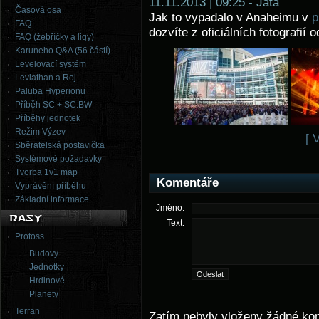
11.11.2013 | 09:25 - Jata
Časová osa
Jak to vypadalo v Anaheimu v
p
FAQ
dozvíte z oficiálních fotografií 
FAQ (žebříčky a ligy)
Karuneho Q&A (56 částí)
Levelovací systém
Leviathan a Roj
Paluba Hyperionu
Příběh SC + SC:BW
Příběhy jednotek
Režim Výzev
[ 
Sběratelská postavička
Systémové požadavky
Tvorba 1v1 map
Komentáře
Vyprávění příběhu
Základní informace
Jméno:
Text:
Protoss
Budovy
Jednotky
Hrdinové
Planety
Terran
Zatím nebyly vloženy žádné ko