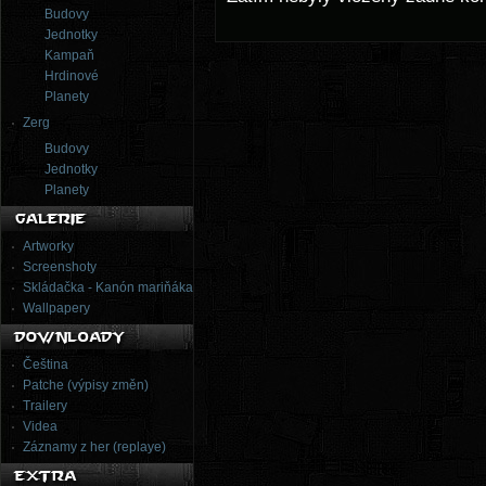
Budovy
Jednotky
Kampaň
Hrdinové
Planety
Zerg
Budovy
Jednotky
Planety
Artworky
Screenshoty
Skládačka - Kanón mariňáka
Wallpapery
Čeština
Patche (výpisy změn)
Trailery
Videa
Záznamy z her (replaye)