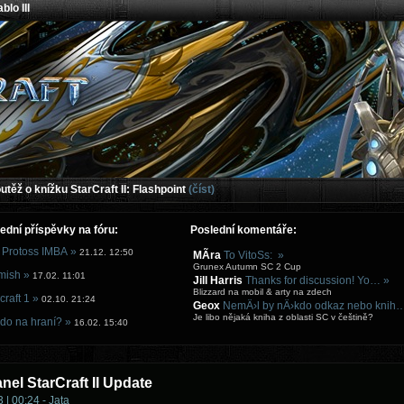
blo III
těž o knížku StarCraft II: Flashpoint
(číst)
ední příspěvky na fóru:
Poslední komentáře:
 Protoss IMBA »
21.12. 12:50
MÃ­ra
To VitoSs: »
Grunex Autumn SC 2 Cup
mish »
17.02. 11:01
Jill Harris
Thanks for discussion! Yo… »
Blizzard na mobil & arty na zdech
craft 1 »
02.10. 21:24
Geox
NemÄ›l by nÄ›kdo odkaz nebo knih
Je libo nějaká kniha z oblasti SC v češtině?
do na hraní? »
16.02. 15:40
nel StarCraft II Update
 | 00:24 - Jata