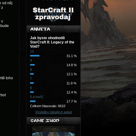
 od něj
 z
 v
í bude
Jak byste ohodnotili
StarCraft II: Legacy of the
Void?
10
31.1 %
9
14.8 %
8
12.1 %
itě toho
7
11.9 %
6
12.4 %
rbot
5 a horší
17.7 %
Celkem hlasovalo: 6610
Výsledky minulých anket