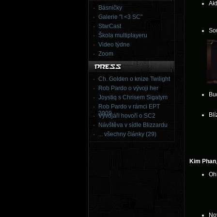
Akt
Básničky
Galerie "I <3 SC"
StarCast
So
Škola multiplayeru
Video týdne
Zoom
Ch. Golden o knize Twilight
Rob Pardo o vývoji her
Bud
Joystiq s Chrisem Sigatym
Rob Pardo v rámci EPT
2009
Bl
Vývojáři hovoří o SC2
Návštěva v sídle Blizzardu
... všechny články (29)
Kim Phan
Oh
No