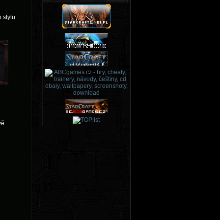
 stylu
vě