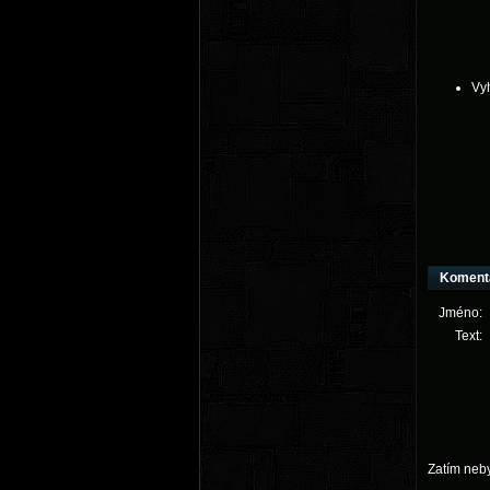
Vy
Koment
Jméno:
Text:
Zatím neb