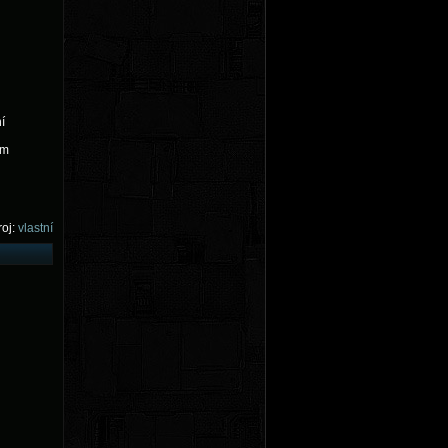
í
ým
oj:
vlastní