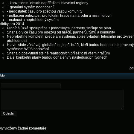
+ konzistentní obsah napříč třemi hlavními regiony
+ globální systém hodnocení
- nedostatek času pro zpětnou vazbu komunity
- potlačení příležitostí pro lokální hráče na národní a místní úrovni
- matoucí a nepřehledný systém
hlídky pro 2014
Probíhá úzká spolupráce s jednotlivými partnery, finišuje se plán
Snaha o více času pro odezvu od hráčů, partnerů, týmů a komunity
Neproběhne kompletní předělání systému, spíše vyladění letošního pro zvýšen
přehlednosti
Hlavní stále zůstávají globálně nejlepší hráči, kteří budou hodnocení upraven
systémem WCS bodování
Snaha o poskytnutí stejně realistických příležitostí všem hráčům
Další konkrétní plány budou odhaleny v následujících týdnech
Zdr
áře
yly vloženy žádné komentáře.