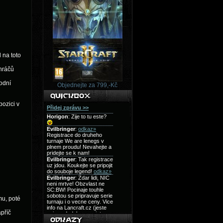
 na toto
 hráčů
odní
Objednejte za 799,-Kč
ozici v
mu, poté
apříč