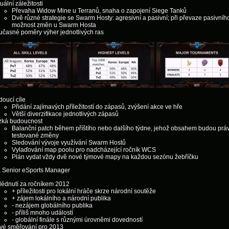
uální záležitosti
Převaha Widow Mine u Terranů, snaha o zapojení Siege Tanků
Dvě různé strategie se Swarm Hosty: agresivní a pasivní; při převaze pasivního
možnost změn u Swarm Hosta
učasné poměry výher jednotlivých ras
oucí cíle
Přidání zajímavých příležitostí do zápasů, zvýšení akce ve hře
Větší diverzifikace jednotlivých zápasů
ízká budoucnost
Balanční patch během příštího nebo dalšího týdne, jehož obsahem budou prá
testované změny
Sledování vývoje využívání Swarm Hostů
Vylaďování map poolu pro nadcházející ročník WCS
Plán vydat vždy dvě nové týmové mapy na každou sezónu žebříčku
, Senior eSports Manager
lédnutí za ročníkem 2012
+ příležitosti pro lokální hráče skrze národní soutěže
+ zájem lokálního a národní publika
- nezájem globálního publika
- příliš mnoho událostí
- globální finále s různými úrovněmi dovedností
vé směřování pro 2013