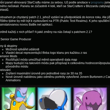
tošní panel věnovaný StarCraftu máme za sebou. Už podle anotace v
programu
jsme
tného nečekali. Panelu se zúčastnili 4 lidé, kteří se StarCraftem v Blizzardu zabývají
ohledů.
obsahem je chystaný patch 2.1, jehož vydání se předpokládá do konce roku. Ale již
íštího týdne by měl být k vyzkoušení na PTR (Public Test Realmu). K jeho spuštěn
nainstalovanou novou Battle.net aplikaci.
rétně každý z nich přišel? A jaké změny na nás čekají s patchem 2.1?
, Senior Game Producer
any & skupiny
Možnost vytvářet události
Vlastní decal reprezentující třeba logo klanu pro každou z ras
tension Mods
Rozšiřující módy umožňují měnit operativně data map
Mapy budující na takovém módu pak přispívají k celkovému hodnocení/popular
původního módu
velování
Zvýšení maximální úrovně pro jednotlivé rasy ze 30 na 35
Nové úrovně nabídnou jako odměnu portréty vytvořené Jonem Burtonem z Ca
Animations