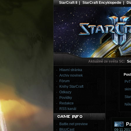
StarCraft II
|
StarCraft Encyklopedie
|
Dia
Aktuálně ze světa SC:
Sou
Hlavní stránka
Posl
Archiv novinek
Fórum
PvT
Knihy StarCraft
skir
Odkazy
Star
Povídky
Redakce
Něk
RSS kanál
Pa
Battle.net preview
BlizzCast
09.11.2013