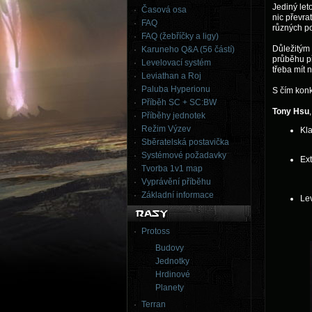
Jediný le
Časová osa
nic převra
FAQ
různých p
FAQ (žebříčky a ligy)
Důležitým 
Karuneho Q&A (56 částí)
průběhu př
Levelovací systém
třeba mít 
Leviathan a Roj
Paluba Hyperionu
S čím konk
Příběh SC + SC:BW
Tony Hsu
Příběhy jednotek
Režim Výzev
Kl
Sběratelská postavička
Systémové požadavky
Ex
Tvorba 1v1 map
Vyprávění příběhu
Základní informace
Le
Protoss
Budovy
Jednotky
Hrdinové
Planety
Terran