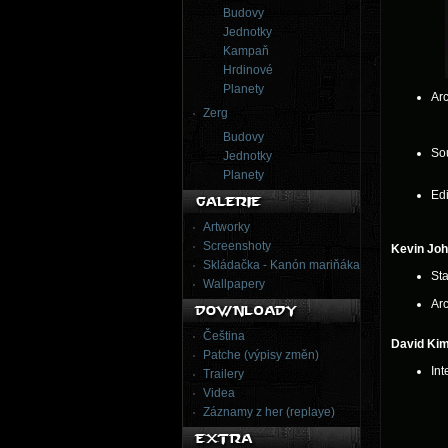
Budovy
Jednotky
Kampaň
Hrdinové
Planety
Ar
Zerg
Budovy
So
Jednotky
Planety
Edi
Artworky
Screenshoty
Kevin Jo
Skládačka - Kanón mariňáka
Sta
Wallpapery
Ar
Čeština
David Ki
Patche (výpisy změn)
Int
Trailery
Videa
Záznamy z her (replaye)