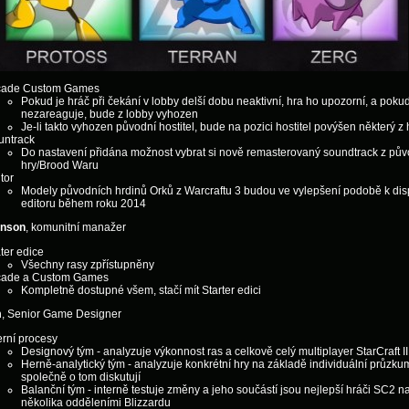
cade Custom Games
Pokud je hráč při čekání v lobby delší dobu neaktivní, hra ho upozorní, a pokud
nezareaguje, bude z lobby vyhozen
Je-li takto vyhozen původní hostitel, bude na pozici hostitel povýšen některý z
untrack
Do nastavení přidána možnost vybrat si nově remasterovaný soundtrack z pův
hry/Brood Waru
tor
Modely původních hrdinů Orků z Warcraftu 3 budou ve vylepšení podobě k disp
editoru během roku 2014
hnson
, komunitní manažer
ter edice
Všechny rasy zpřístupněny
cade a Custom Games
Kompletně dostupné všem, stačí mít Starter edici
m
, Senior Game Designer
erní procesy
Designový tým - analyzuje výkonnost ras a celkově celý multiplayer StarCraft II
Herně-analytický tým - analyzuje konkrétní hry na základě individuální průzku
společně o tom diskutují
Balanční tým - interně testuje změny a jeho součástí jsou nejlepší hráči SC2 n
několika odděleními Blizzardu