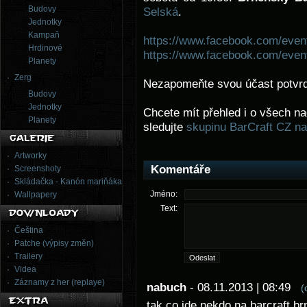
Budovy
Selská
.
Jednotky
Kampaň
https://www.facebook.com/eve
Hrdinové
https://www.facebook.com/eve
Planety
Zerg
Nezapomeňte svou účast potvrd
Budovy
Jednotky
Chcete mít přehled i o všech n
Planety
sledujte
skupinu BarCraft CZ n
Artworky
Komentáře
Screenshoty
Skládačka - Kanón mariňáka
Jméno:
Wallpapery
Text:
Čeština
Patche (výpisy změn)
Trailery
Videa
Záznamy z her (replaye)
nabuch
- 08.11.2013 | 08:49
(
tak co jde nekdo na barcraft br