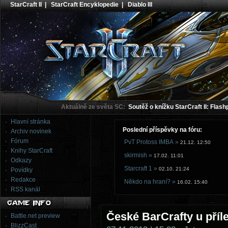
StarCraft II
|
StarCraft Encyklopedie
|
Diablo III
Aktuálně ze světa SC:
Soutěž o knížku StarCraft II: Flash
Hlavní stránka
Poslední příspěvky na fóru:
Archiv novinek
Fórum
PvT Protoss IMBA »
21.12. 12:50
Knihy StarCraft
skirmish »
17.02. 11:01
Odkazy
Starcraft 1 »
02.10. 21:24
Povídky
Redakce
Někdo na hraní? »
16.02. 15:40
RSS kanál
České BarCrafty u příl
Battle.net preview
BlizzCast