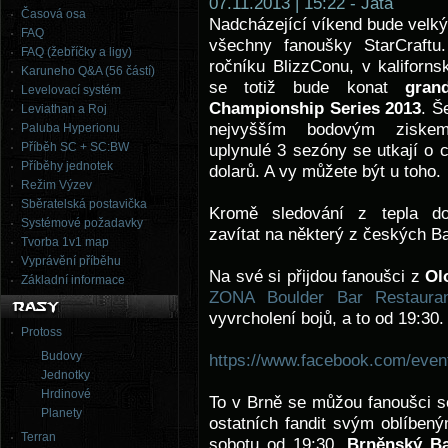
07.11.2013 | 15:22 - Jata
Časová osa
Nadcházející víkend bude velk
FAQ
všechny fanoušky StarCraftu
FAQ (žebříčky a ligy)
ročníku BlizzConu, v kaliforn
Karuneho Q&A (56 částí)
se totiž bude konat
gran
Levelovací systém
Championship Series 2013
. Š
Leviathan a Roj
nejvyšším bodovým ziske
Paluba Hyperionu
Příběh SC + SC:BW
uplynulé 3 sezóny se utkají o
Příběhy jednotek
dolarů. A vy můžete být u toho.
Režim Výzev
Sběratelská postavička
Kromě sledování z tepla d
Systémové požadavky
zavítat na některý z českých BarC
Tvorba 1v1 map
Vyprávění příběhu
Na své si přijdou fanoušci z
Ol
Základní informace
ZONA Boulder Bar Restauran
vyvrcholení bojů, a to od 19:30.
Protoss
Budovy
https://www.facebook.com/eve
Jednotky
Hrdinové
To v Brně se můžou fanoušci se
Planety
ostatních fandit svým oblíben
Terran
sobotu od 19:30.
Brněnský Ba