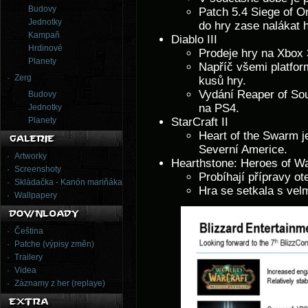
Budovy
Patch 5.4 Siege of 
Jednotky
do hry zase nalákat 
Kampaň
Diablo III
Hrdinové
Prodeje hry na Xbox 
Planety
Napříč všemi platfor
Zerg
kusů hry.
Vydání Reaper of Sou
Budovy
na PS4.
Jednotky
Planety
StarCraft II
Heart of the Swarm j
Severní Americe.
Artworky
Hearthstone: Heroes of Wa
Screenshoty
Probíhají přípravy ot
Skládačka - Kanón mariňáka
Hra se setkala s vel
Wallpapery
Čeština
Patche (výpisy změn)
Trailery
Videa
Záznamy z her (replaye)