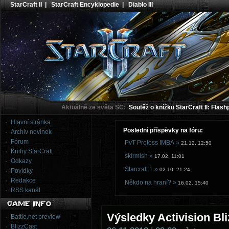
StarCraft II
|
StarCraft Encyklopedie
|
Diablo III
Aktuálně ze světa SC:
Soutěž o knížku StarCraft II: Flash
Hlavní stránka
Poslední příspěvky na fóru:
Archiv novinek
Fórum
PvT Protoss IMBA »
21.12. 12:50
Knihy StarCraft
skirmish »
17.02. 11:01
Odkazy
Starcraft 1 »
02.10. 21:24
Povídky
Redakce
Někdo na hraní? »
16.02. 15:40
RSS kanál
Výsledky Activision Bliz
Battle.net preview
BlizzCast