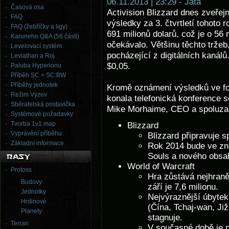
06.11.2013 | 23:29 - Jata
Časová osa
Activision Blizzard dnes zveřejn
FAQ
výsledky za 3. čtvrtletí tohoto r
FAQ (žebříčky a ligy)
691 milionů dolarů, což je o 56 
Karuneho Q&A (56 částí)
očekávalo. Většinu těchto tržeb
Levelovací systém
pocházející z digitálních kanálů.
Leviathan a Roj
$0,05.
Paluba Hyperionu
Příběh SC + SC:BW
Příběhy jednotek
Kromě oznámení výsledků ve fo
Režim Výzev
konala telefonická konference s
Sběratelská postavička
Mike Morhaime, CEO a spoluzak
Systémové požadavky
Tvorba 1v1 map
Blizzard
Vyprávění příběhu
Blizzard připravuje s
Základní informace
Rok 2014 bude ve zn
Souls a nového obsah
World of Warcraft
Protoss
Hra zůstává nejhraně
Budovy
září je 7,6 milionu.
Jednotky
Nejvýraznější úbyte
Hrdinové
(Čína, Tchaj-wan, Ji
Planety
stagnuje.
Terran
V současné době je 