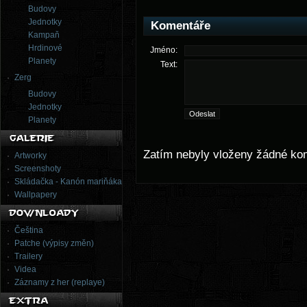
Budovy
Jednotky
Komentáře
Kampaň
Hrdinové
Jméno:
Planety
Text:
Zerg
Budovy
Jednotky
Planety
Zatím nebyly vloženy žádné ko
Artworky
Screenshoty
Skládačka - Kanón mariňáka
Wallpapery
Čeština
Patche (výpisy změn)
Trailery
Videa
Záznamy z her (replaye)