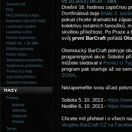
05.10.2013 | 08:20 - Jata
Časová osa
Dnešní 16. hodinou započnou p
FAQ
čtvrtfinálové boje
finále 3. se
FAQ (žebříčky a ligy)
pokud chcete dramatické zápas
Karuneho Q&A (56 částí)
kolektivu ostatních fanoušků, m
Levelovací systém
skvělou příležitost. Po Praze a 
Leviathan a Roj
svůj
první BarCraft
pořádá
Ol
Paluba Hyperionu
Příběh SC + SC:BW
Příběhy jednotek
Olomoucký BarCraft pokryje ob
Režim Výzev
progamingové akce. Sobotní př
Sběratelská postavička
můžete sledovat v
Pivnici U Ty
Systémové požadavky
program pak startuje až se sem
Tvorba 1v1 map
ZONA
.
Vyprávění příběhu
Základní informace
Nezapomeňte svou účast potvrd
Protoss
Sobota 5. 10. 2013 -
https://ww
Budovy
Neděle 6. 10. 2013 -
https://ww
Jednotky
Hrdinové
Chcete mít přehled i o všech n
Planety
skupinu BarCraft CZ na Facebo
Terran