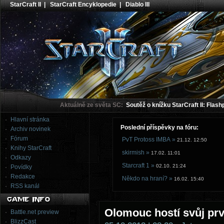
StarCraft II
|
StarCraft Encyklopedie
|
Diablo III
Aktuálně ze světa SC:
Soutěž o knížku StarCraft II: Flash
Hlavní stránka
Poslední příspěvky na fóru:
Archiv novinek
Fórum
PvT Protoss IMBA »
21.12. 12:50
Knihy StarCraft
skirmish »
17.02. 11:01
Odkazy
Starcraft 1 »
02.10. 21:24
Povídky
Redakce
Někdo na hraní? »
16.02. 15:40
RSS kanál
Olomouc hostí svůj prv
Battle.net preview
BlizzCast