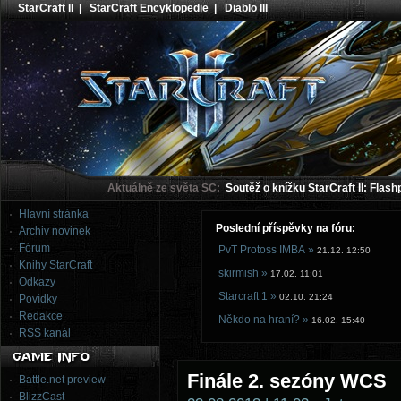
StarCraft II
|
StarCraft Encyklopedie
|
Diablo III
Aktuálně ze světa SC:
Soutěž o knížku StarCraft II: Flash
Hlavní stránka
Poslední příspěvky na fóru:
Archiv novinek
Fórum
PvT Protoss IMBA »
21.12. 12:50
Knihy StarCraft
skirmish »
17.02. 11:01
Odkazy
Starcraft 1 »
02.10. 21:24
Povídky
Redakce
Někdo na hraní? »
16.02. 15:40
RSS kanál
Finále 2. sezóny WCS
Battle.net preview
BlizzCast