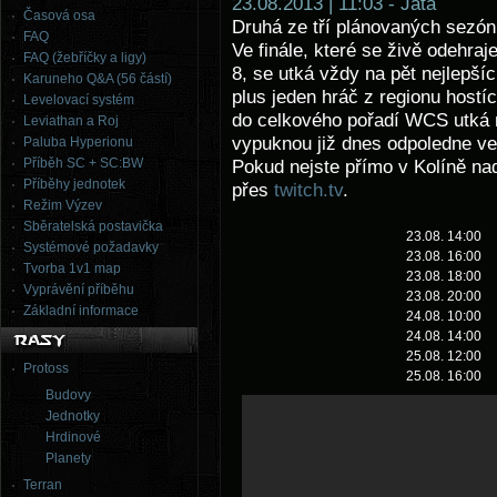
23.08.2013 | 11:03 - Jata
Časová osa
Druhá ze tří plánovaných sezón
FAQ
Ve finále, které se živě odehra
FAQ (žebříčky a ligy)
8, se utká vždy na pět nejlepšíc
Karuneho Q&A (56 částí)
plus jeden hráč z regionu hostíc
Levelovací systém
do celkového pořadí WCS utká n
Leviathan a Roj
vypuknou již dnes odpoledne ve 
Paluba Hyperionu
Příběh SC + SC:BW
Pokud nejste přímo v Kolíně na
Příběhy jednotek
přes
twitch.tv
.
Režim Výzev
Sběratelská postavička
23.08. 14:00
Systémové požadavky
23.08. 16:00
Tvorba 1v1 map
23.08. 18:00
Vyprávění příběhu
23.08. 20:00
Základní informace
24.08. 10:00
24.08. 14:00
25.08. 12:00
Protoss
25.08. 16:00
Budovy
Jednotky
Hrdinové
Planety
Terran