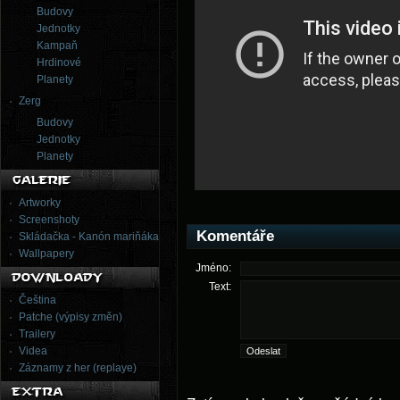
Budovy
Jednotky
Kampaň
Hrdinové
Planety
Zerg
Budovy
Jednotky
Planety
Artworky
Screenshoty
Komentáře
Skládačka - Kanón mariňáka
Wallpapery
Jméno:
Text:
Čeština
Patche (výpisy změn)
Trailery
Videa
Záznamy z her (replaye)