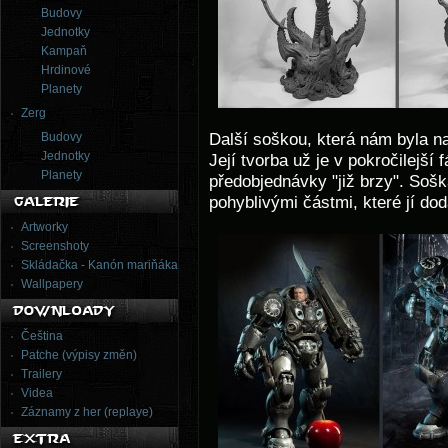
Budovy
Jednotky
Kampaň
Hrdinové
Planety
Zerg
Budovy
Další soškou, která nám byla n
Jednotky
Její tvorba už je v pokročilejší 
Planety
předobjednávky "již brzy". Sošk
pohyblivými částmi, které jí dod
Artworky
Screenshoty
Skládačka - Kanón mariňáka
Wallpapery
Čeština
Patche (výpisy změn)
Trailery
Videa
Záznamy z her (replaye)