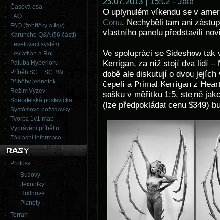
25.07.2013 | 15:02 - Jata
Časová osa
O uplynulém víkendu se v amer
FAQ
Conu
. Nechyběli tam ani zástup
FAQ (žebříčky a ligy)
vlastního panelu představili no
Karuneho Q&A (56 částí)
Levelovací systém
Ve spolupráci se Sideshow tak 
Leviathan a Roj
Kerrigan, za níž stojí dva lidí
Paluba Hyperionu
Příběh SC + SC:BW
době ale diskutují o dvou jejích
Příběhy jednotek
čepelí a Primal Kerrigan z Hea
Režim Výzev
sošku v měřítku 1:5, stejně ja
Sběratelská postavička
(lze předpokládat cenu $349) b
Systémové požadavky
Tvorba 1v1 map
Vyprávění příběhu
Základní informace
Protoss
Budovy
Jednotky
Hrdinové
Planety
Terran