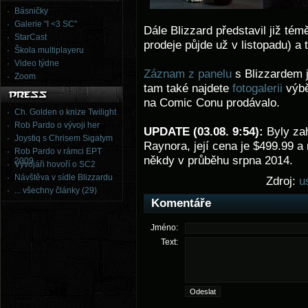
Básničky
Galerie "I <3 SC"
Dále Blizzard představil již t
StarCast
prodeje půjde už v listopadu) a
Škola multiplayeru
Video týdne
Záznam z panelu
s Blizzardem j
Zoom
tam také najdete
fotogalerii
výbě
na Comic Conu prodávalo.
Ch. Golden o knize Twilight
Rob Pardo o vývoji her
UPDATE (03.08. 9:54):
Byly za
Joystiq s Chrisem Sigatym
Raynora, její cena je $499.99 a
Rob Pardo v rámci EPT
někdy v průběhu srpna 2014.
2009
Vývojáři hovoří o SC2
Návštěva v sídle Blizzardu
Zdroj:
u
... všechny články (29)
Komentáře
Jméno:
Text: