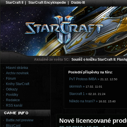
StarCraft II
|
StarCraft Encyklopedie
|
Diablo III
Aktuálně ze světa SC:
Soutěž o knížku StarCraft II: Flash
Hlavní stránka
Poslední příspěvky na fóru:
Archiv novinek
Fórum
PvT Protoss IMBA »
21.12. 12:50
Knihy StarCraft
skirmish »
17.02. 11:01
Odkazy
Starcraft 1 »
02.10. 21:24
Povídky
Redakce
Někdo na hraní? »
16.02. 15:40
RSS kanál
Nové licencované prod
Battle.net preview
BlizzCast