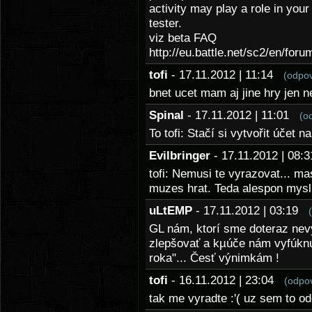
activity may play a role in you
tester.
viz beta FAQ
http://eu.battle.net/sc2/en/for
tofi
- 17.11.2012 | 11:14
(odpo
bnet ucet mam aj jine hry jen 
Spinal
- 17.11.2012 | 11:01
(o
To tofi: Stačí si vytvořit účet 
Evilbringer
- 17.11.2012 | 08
tofi: Nemusi te vyrazovat... mas
muzes hrat. Teda alespon mys
uLtEMP
- 17.11.2012 | 03:19
GL nám, ktorí sme doteraz nev
zlepšovať a kµúče nám vyfúknu 
roka"... Česť výnimkám !
tofi
- 16.11.2012 | 23:04
(odpo
tak me vyradte :'( uz sem to od