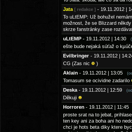
Jata
- 19.11.2012 |
[ redakce ]
To uLtEMP: Už bohužel nemáme
možnost, že se Blizzard někdy
skrze fanstránky zase rozdáva
uLtEMP
- 19.11.2012 | 14:30
ešte bude nejaká súťaž o kµúče
Evilbringer
- 19.11.2012 | 14
CG (Zas nic
)
Aklain
- 19.11.2012 | 13:05
(o
Tomasum se ocividne zadarilo
Deska
- 19.11.2012 | 12:59
(o
Děkuji
Horroren
- 19.11.2012 | 11:4
proste srat na to jebat, prihla
ten key ani za boha ani ho nedo
chci je hots beta diky ktere by