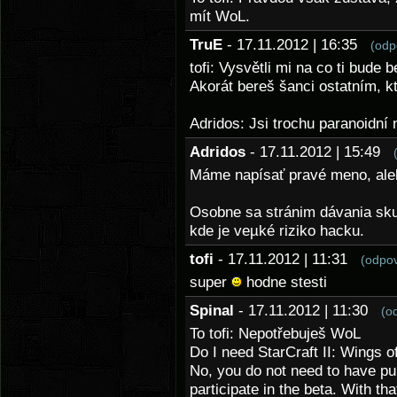
mít WoL.
TruE
- 17.11.2012 | 16:35
(odp
tofi: Vysvětli mi na co ti bude 
Akorát bereš šanci ostatním, kt
Adridos: Jsi trochu paranoidní 
Adridos
- 17.11.2012 | 15:49
Máme napísať pravé meno, aleb
Osobne sa stránim dávania sku
kde je veµké riziko hacku.
tofi
- 17.11.2012 | 11:31
(odpo
super
hodne stesti
Spinal
- 17.11.2012 | 11:30
(o
To tofi: Nepotřebuješ WoL
Do I need StarCraft II: Wings of
No, you do not need to have pur
participate in the beta. With tha