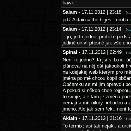
hawk !
Salam
- 17.11.2012 | 23:18
(o
prtž Aklain = the bigest trouba 
Salam
- 17.11.2012 | 23:14
(o
...jo, je to jedno, protože podst
jedině on ví přesně jak vše chod
Spinal
- 17.11.2012 | 22:49
(o
Není to jedno? Já jsi si b.net 
plánoval na něj dát jakoukoli h
na kdejakej web kterým pro mě 
jména po mě chcou kopii občank
Občamku se mi jim opravdu po
A pokud si někdo chce rejpnou,
to svoje, ale tam je změna pods
nemají a mít nikdy nebudou a zn
jméno. Ale jak sem řek.. není t
Aklain
- 17.11.2012 | 21:16
(o
To termix: asi tak nejak.. a ur