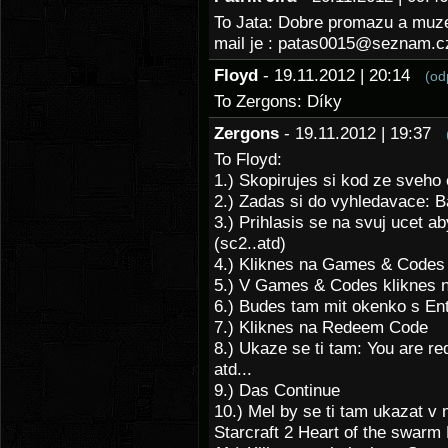
To Jata: Dobre promazu a muze
mail je : patas0015@seznam.c
Floyd
- 19.11.2012 | 20:14
(od
To Zergons: Díky
Zergons
- 19.11.2012 | 19:37
To Floyd:
1.) Skopirujes si kod ze sveho 
2.) Zadas si do vyhledavace: Ba
3.) Prihlasis se na svuj ucet 
(sc2..atd)
4.) Kliknes na Games & Codes
5.) V Games & Codes kliknes n
6.) Budes tam mit okenko s En
7.) Kliknes na Redeem Code
8.) Ukaze se ti tam: You are r
atd...
9.) Das Continue
10.) Mel by se ti tam ukazat v
Starcraft 2 Heart of the swar