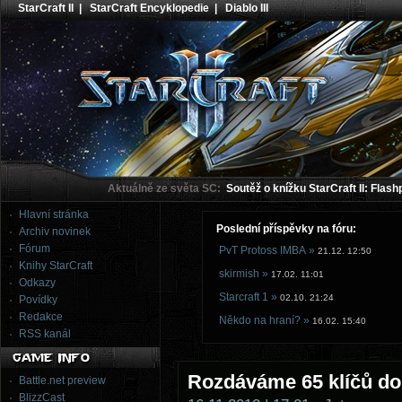
StarCraft II
|
StarCraft Encyklopedie
|
Diablo III
Aktuálně ze světa SC:
Soutěž o knížku StarCraft II: Flash
Hlavní stránka
Poslední příspěvky na fóru:
Archiv novinek
Fórum
PvT Protoss IMBA »
21.12. 12:50
Knihy StarCraft
skirmish »
17.02. 11:01
Odkazy
Starcraft 1 »
02.10. 21:24
Povídky
Redakce
Někdo na hraní? »
16.02. 15:40
RSS kanál
Rozdáváme 65 klíčů do
Battle.net preview
BlizzCast