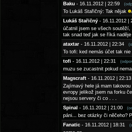
Baku
- 16.11.2012 | 22:59
(od
To Lukáš Stařičný: Tak nějak
Lukáš Stařičný
- 16.11.2012 
účatnil jsem se všech soutěží,
tak snad teď jak se říká naděje
ataxtar
- 16.11.2012 | 22:34
(
To tofi: ked nemás účet tak nie
tofi
- 16.11.2012 | 22:31
(odpo
muzu se zucastnit pokud nemam
Magscraft
- 16.11.2012 | 22:
Zajímavý hele já mam takovou o
evropy jelikož jsem na forku če
nejsou servery či co . . .
Spinal
- 16.11.2012 | 21:00
(o
páni... bez otázky či něčeho? P
Fanatic
- 16.11.2012 | 18:31
(