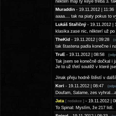
nekteri maji ty keye treba 3. fa
Muraddin
- 19.11.2012 | 11:3
aaaa.... tak na piaty pokus to
Lukáš Stařičný
- 19.11.2012 
klasika zase nic, některí už po 
TheKid
- 19.11.2012 | 09:28
(
tak štastena padla konečne i n
TruE
- 19.11.2012 | 08:58
(odp
Tak jsem se konečně dočkal i 
Je to už třetí soutěž v které js
Jinak přeju hodně štěstí v dalš
Kori
- 19.11.2012 | 08:47
(odp
Doufam, Salame, zes vyhral..
Jata
- 19.11.2012 |
[ redakce ]
To Spinal: Myslím, že 217 lidí.
Spinal
- 19.11.2012 | 08:33