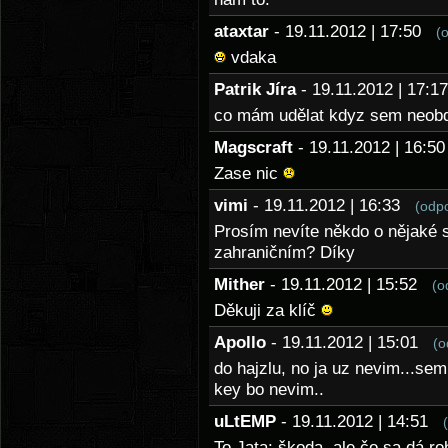
ataxtar
- 19.11.2012 | 17:50
(
vdaka
Patrik Jíra
- 19.11.2012 | 17:
co mám udělat kdyz sem neobdr
Magscraft
- 19.11.2012 | 16:
Zase nic
vimi
- 19.11.2012 | 16:33
(odp
Prosím nevíte někdo o nějaké s
zahraničním? Díky
Mither
- 19.11.2012 | 15:52
(o
Děkuji za klíč
Apollo
- 19.11.2012 | 15:01
(o
do hajzlu, no ja uz nevim...se
key bo nevim..
uLtEMP
- 19.11.2012 | 14:51
To Jata: škoda, ale čo sa dá rob