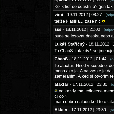
(o
Kolik lidí se účastnilo? (jen tak
vimi
- 19.11.2012 | 08:27
(odp
takže klasika... zase nic
sss
- 18.11.2012 | 21:00
(odpo
bude se losovat dneska nebo az
Lukáš Stařičný
- 18.11.2012 
To ChaoS: tak když se jmenuj
ChaoS
- 18.11.2012 | 01:44
(o
To ataxtar: Hned v susednej de
meno ako ja. A na vyske je dal
zameranim. A ked si otvorim te
ataxtar
- 17.11.2012 | 23:30
(
no kazdy ma jedinecne meno 
ci co ?
mam dobru naladu ked toto ci
Aklain
- 17.11.2012 | 23:30
(o