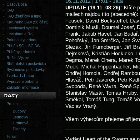
16.11.2012 | 17:01 - Jata
Časová osa
UPDATE (19.11. 08:26):
Klíče p
FAQ
mailech najdou tito (abecedně)
FAQ (žebříčky a ligy)
Fousek, David Bocksteffel, Da
Karuneho Q&A (56 částí)
Dominik Musil, Doumel Josef, 
Levelovací systém
Frank, Jakub Havel, Jan Budař,
Leviathan a Roj
Pohořský, Jan Smrčka, Jan Švaj
Paluba Hyperionu
Příběh SC + SC:BW
Slezák, Jiri Fumoberger, Jiří Br
Příběhy jednotek
Dejmková, Kristián Hockicko, 
Režim Výzev
Degma, Marek Ohera, Marek Toši
Sběratelská postavička
Mück, Michal Pippenbacher, Mich
Systémové požadavky
Ondřej Homola, Ondřej Rambouse
Tvorba 1v1 map
Hlaváč, Petr Javorek, Petr Kadl
Vyprávění příběhu
Svoboda, René Vávra, René Spiš
Základní informace
Stanislav Masár, Tomas Hruby,
Smékal, Tomáš Tung, Tomáš Vo
Protoss
Václav Vraný.
Budovy
Jednotky
Všem výhercům přejeme příjem
Hrdinové
Planety
Terran
Vydání Heart of the Swarm se n