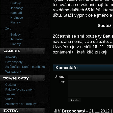
Budovy
testování a ne všichni mají tu 
Jednotky
rozdáme dalších 65 klíčů, kter
Kampaň
účtu. Stačí vyplnit celé jméno a 
Hrdinové
Planety
Soutěž 
Zerg
Budovy
Zúčastnit se smí pouze ty Battle
Jednotky
navázánu nemají. Je důležité, ab
Planety
Uzávěrka je v neděli
18. 11. 20
oznámeni ti, kteří klíč získají.
Artworky
Screenshoty
Skládačka - Kanón mariňáka
Komentáře
Wallpapery
Jméno:
Text:
Čeština
Patche (výpisy změn)
Trailery
Videa
Záznamy z her (replaye)
Jiří Brzobohatý
- 21.11.2012 