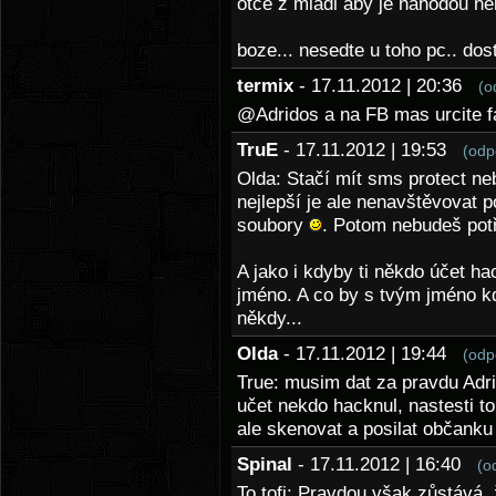
otce z mladi aby je nahodou ne
boze... nesedte u toho pc.. do
termix
- 17.11.2012 | 20:36
(o
@Adridos a na FB mas urcite fa
TruE
- 17.11.2012 | 19:53
(odp
Olda: Stačí mít sms protect ne
nejlepší je ale nenavštěvovat
soubory
. Potom nebudeš pot
A jako i kdyby ti někdo účet hac
jméno. A co by s tvým jméno kdo
někdy...
Olda
- 17.11.2012 | 19:44
(odp
True: musim dat za pravdu Adri
učet nekdo hacknul, nastesti t
ale skenovat a posilat občanku
Spinal
- 17.11.2012 | 16:40
(o
To tofi: Pravdou však zůstává,