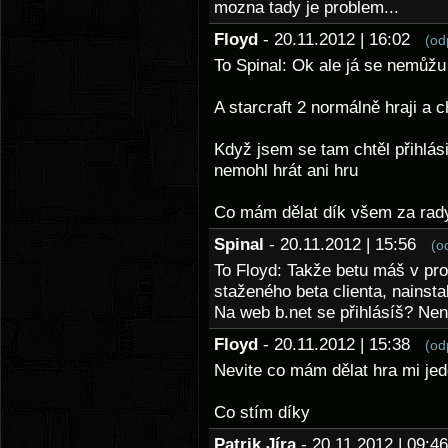
mozna tady je problem...
Floyd
- 20.11.2012 | 16:02
(od
To Spinal: Ok ale já se nemůžu p
A starcraft 2 normálně hraji a c
Když jsem se tam chtěl přihlási
nemohl hrát ani hru
Co mám dělat dík všem za rad
Spinal
- 20.11.2012 | 15:56
(o
To Floyd: Takže betu máš v prof
staženého beta clienta, nainst
Na web b.net se přihlásíš? Nen
Floyd
- 20.11.2012 | 15:38
(od
Nevite co mám dělat hra mi jede 
Co stím díky
Patrik Jíra
- 20.11.2012 | 09: