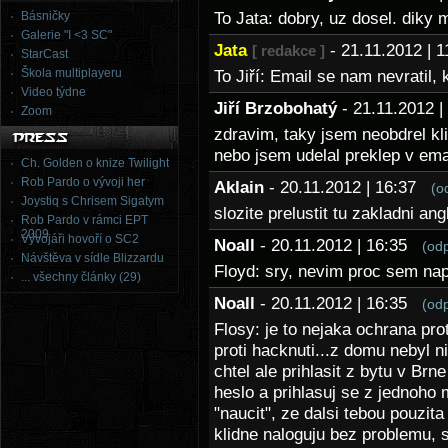
Básničky
To Jata: dobry, uz dosel. diky 
Galerie "I <3 SC"
Jata
- 21.11.2012 |
[ redakce ]
StarCast
Škola multiplayeru
To Jiří: Email se nam nevratil, 
Video týdne
Jiří Brzobohatý
- 21.11.2012 
Zoom
zdravim, taky jsem neobdrel kli
nebo jsem udelal preklep v em
Ch. Golden o knize Twilight
Rob Pardo o vývoji her
Aklain
- 20.11.2012 | 16:37
(o
Joystiq s Chrisem Sigatym
slozite prelustit tu zakladni ang
Rob Pardo v rámci EPT
2009
Vývojáři hovoří o SC2
Noall
- 20.11.2012 | 16:35
(od
Návštěva v sídle Blizzardu
Floyd: sry, nevim proc sem nap
... všechny články (29)
Noall
- 20.11.2012 | 16:35
(od
Flosy: je to nejaka ochrana pro
proti hacknuti...z domu nebyl n
chtel ale prihlasit z bytu v Br
heslo a prihlasuj se z jednoho
"naucit", ze dalsi tebou pouzita
klidne naloguju bez problemu, s