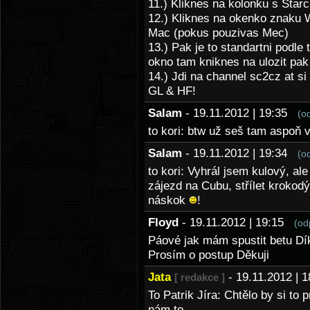
11.) Kliknes na kolonku s Star
12.) Kliknes na okenko znaku
Mac (pokus pouzivas Mec)
13.) Pak je to standartni podle 
okno tam kniknes na ulozit pak 
14.) Jdi na channel sc2cz at s
GL & HF!
Salam
- 19.11.2012 | 19:35
(o
to kori: btw už seš tam aspoň v
Salam
- 19.11.2012 | 19:34
(o
to kori: Vyhrál jsem kulový, al
zájezd na Cubu, střílet krokod
náskok
!
Floyd
- 19.11.2012 | 19:15
(od
Páové jak mám spustit betu Dí
Prosím o postup Děkuji
Jata
- 19.11.2012 |
[ redakce ]
To Patrik Jíra: Chtělo by si to
nám to.