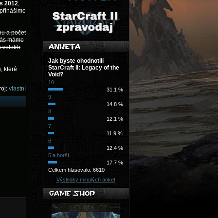
s 2012
,
 přinášíme
ou a počet
 vás máme
 veletrh
Jak byste ohodnotili
StarCraft II: Legacy of the
, které
Void?
10
oj:
vlastní
31.1 %
9
14.8 %
8
12.1 %
7
11.9 %
6
12.4 %
5 a horší
17.7 %
Celkem hlasovalo: 6610
Výsledky minulých anket