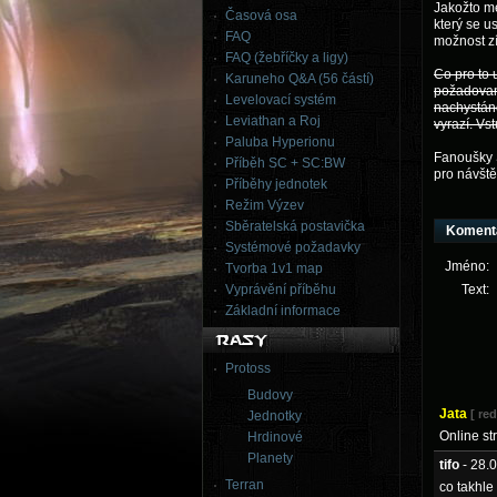
Jakožto me
Časová osa
který se u
FAQ
možnost zí
FAQ (žebříčky a ligy)
Co pro to 
Karuneho Q&A (56 částí)
požadovan
Levelovací systém
nachystáno
Leviathan a Roj
vyrazí. Vs
Paluba Hyperionu
Fanoušky S
Příběh SC + SC:BW
pro návště
Příběhy jednotek
Režim Výzev
Sběratelská postavička
Koment
Systémové požadavky
Jméno:
Tvorba 1v1 map
Vyprávění příběhu
Text:
Základní informace
Protoss
Budovy
Jata
[ re
Jednotky
Online st
Hrdinové
Planety
tifo
- 28.
Terran
co takhle