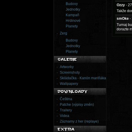
Budovy
Ozzy
- 2
Jednotky
Takže dor
Kampaň
smOke
-
Hrdinové
Turnaj bu
Planety
dorazte m
Zerg
Budovy
Jednotky
Planety
Artworky
Screenshoty
Skládačka - Kanón mariňáka
Wallpapery
Čeština
Patche (výpisy změn)
Trailery
Videa
Záznamy z her (replaye)