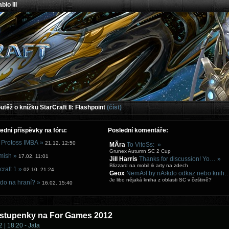
blo III
těž o knížku StarCraft II: Flashpoint
(číst)
ední příspěvky na fóru:
Poslední komentáře:
 Protoss IMBA »
21.12. 12:50
MÃ­ra
To VitoSs: »
Grunex Autumn SC 2 Cup
mish »
17.02. 11:01
Jill Harris
Thanks for discussion! Yo… »
Blizzard na mobil & arty na zdech
craft 1 »
02.10. 21:24
Geox
NemÄ›l by nÄ›kdo odkaz nebo knih
Je libo nějaká kniha z oblasti SC v češtině?
do na hraní? »
16.02. 15:40
vstupenky na For Games 2012
 | 18:20 - Jata