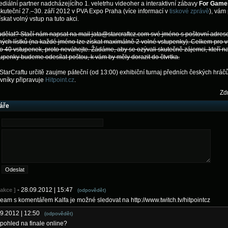
diální partner nadcházejícího 1. veletrhu videoher a interaktivní zábavy
For Game
skuteční 27.–30. září 2012 v PVA Expo Praha (více informací v
tiskové zprávě
), vám
skat volný vstup na tuto akci.
udělat? Stačí nám napsat na mail jata@starcraftcz.com své jméno s poštovní adres
ých lístků (na každé jméno lze získat maximálně 2 volné vstupenky). Celkem pro
 40 vstupenek, proto neváhejte. Žádáme, aby se ozývali skutečně zájemci, kteří na
tupenky budeme odesílat poštou, k vám by měly dorazit do čtvrtka.
tarCraftu určitě zaujme páteční (od 13:00) exhibiční turnaj předních českých hráčů
vníky připravuje
Hitpoint.cz
.
Zdr
áře
- 28.09.2012 | 15:47
dakce ]
(odpovědět)
ream s komentářem Kalfa je možné sledovat na http://www.twitch.tv/hitpointcz
09.2012 | 12:50
(odpovědět)
 pohled na finale online?