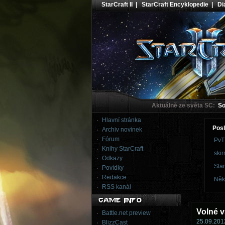
StarCraft II
|
StarCraft Encyklopedie
|
Dia
Aktuálně ze světa SC:
Sou
Hlavní stránka
Posl
Archiv novinek
Fórum
PvT
Knihy StarCraft
skir
Odkazy
Star
Povídky
Redakce
Něk
RSS kanál
Volné 
Battle.net preview
25.09.2012
BlizzCast