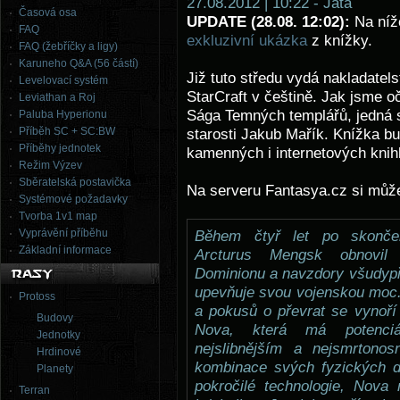
27.08.2012 | 10:22 - Jata
Časová osa
UPDATE (28.08. 12:02):
Na níž
FAQ
exkluzivní ukázka
z knížky.
FAQ (žebříčky a ligy)
Karuneho Q&A (56 částí)
Již tuto středu vydá nakladatels
Levelovací systém
StarCraft v češtině. Jak jsme o
Leviathan a Roj
Sága Temných templářů, jedná 
Paluba Hyperionu
Příběh SC + SC:BW
starosti Jakub Mařík. Knížka b
Příběhy jednotek
kamenných i internetových knih
Režim Výzev
Sběratelská postavička
Na serveru Fantasya.cz si může
Systémové požadavky
Tvorba 1v1 map
Vyprávění příběhu
Během čtyř let po skonče
Základní informace
Arcturus Mengsk obnovil 
Dominionu a navzdory všudy
upevňuje svou vojenskou moc. 
Protoss
a pokusů o převrat se vynoř
Budovy
Nova, která má potenci
Jednotky
nejslibnějším a nejsmrtono
Hrdinové
kombinace svých fyzických d
Planety
pokročilé technologie, Nova
Terran