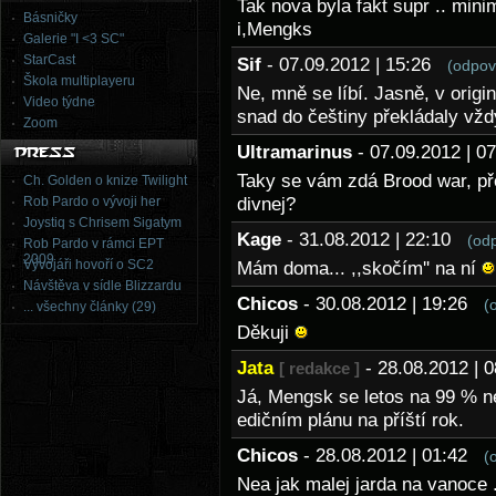
Tak nova byla fakt supr .. mini
Básničky
i,Mengks
Galerie "I <3 SC"
StarCast
Sif
- 07.09.2012 | 15:26
(odpov
Škola multiplayeru
Ne, mně se líbí. Jasně, v origin
Video týdne
snad do češtiny překládaly vžd
Zoom
Ultramarinus
- 07.09.2012 | 
Taky se vám zdá Brood war, př
Ch. Golden o knize Twilight
Rob Pardo o vývoji her
divnej?
Joystiq s Chrisem Sigatym
Kage
- 31.08.2012 | 22:10
(od
Rob Pardo v rámci EPT
2009
Vývojáři hovoří o SC2
Mám doma... ,,skočím'' na ní
Návštěva v sídle Blizzardu
Chicos
- 30.08.2012 | 19:26
(
... všechny články (29)
Děkuji
Jata
- 28.08.2012 |
[ redakce ]
Já, Mengsk se letos na 99 % n
edičním plánu na příští rok.
Chicos
- 28.08.2012 | 01:42
(
Nea jak malej jarda na vanoce 