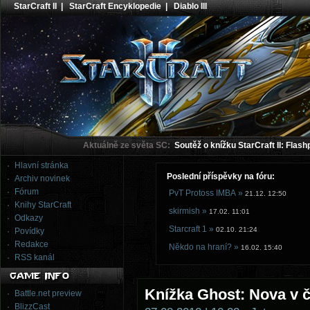
StarCraft II
|
StarCraft Encyklopedie
|
Diablo III
Aktuálně ze světa SC:
Soutěž o knížku StarCraft II: Flash
Hlavní stránka
Poslední příspěvky na fóru:
Archiv novinek
Fórum
PvT Protoss IMBA »
21.12. 12:50
Knihy StarCraft
skirmish »
17.02. 11:01
Odkazy
Starcraft 1 »
02.10. 21:24
Povídky
Redakce
Někdo na hraní? »
16.02. 15:40
RSS kanál
Knížka Ghost: Nova v če
Battle.net preview
BlizzCast