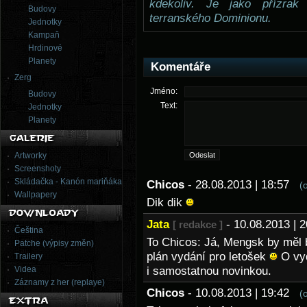
kdekoliv. Je jako přízrak
Budovy
terranského Dominionu.
Jednotky
Kampaň
Hrdinové
Planety
Komentáře
Zerg
Jméno:
Budovy
Text:
Jednotky
Planety
Artworky
Screenshoty
Skládačka - Kanón mariňáka
Chicos
- 28.08.2013 | 18:57
(
Wallpapery
Dik dik
Jata
- 10.08.2013 |
[ redakce ]
Čeština
To Chicos: Já, Mengsk by měl b
Patche (výpisy změn)
plán vydání pro letošek
O vyd
Trailery
Videa
i samostatnou novinkou.
Záznamy z her (replaye)
Chicos
- 10.08.2013 | 19:42
(