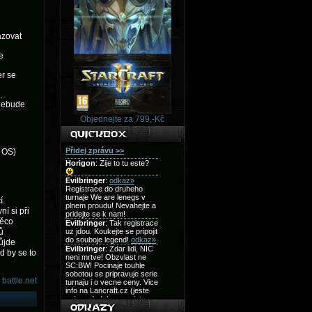
azovat
e
er se
.
 nebude
Objednejte za 799,-Kč
y OS)
í.
í si při
něco
ů
půjde
d by se to
battle.net