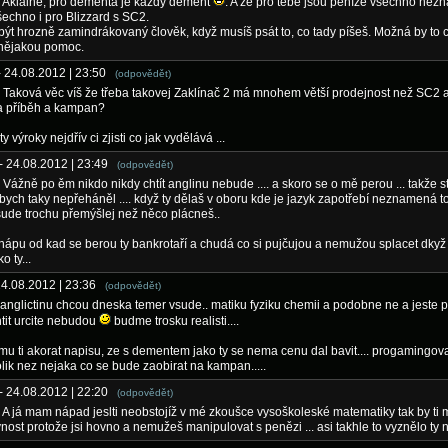
: Aklaine, pro dementa je každý dement
. A že pro tebe jsou peníze všechno nez
všechno i pro Blizzard s SC2.
být hrozně zamindrákovaný člověk, když musíš psát to, co tady píšeš. Možná by to 
 nějakou pomoc.
- 24.08.2012 | 23:50
(odpovědět)
: Taková věc víš že třeba takovej Zaklínač 2 má mnohem větší prodejnost než SC2 a
 příběh a kampan?
y výroky nejdřív ci zjisti co jak vydělává ...
- 24.08.2012 | 23:49
(odpovědět)
: Vážně po ěm nikdo nikdy chtít anglinu nebude .... a skoro se o mě perou ... takže s
bych taky nepřeháněl .... když ty dělaš v oboru kde je jazyk zapotřebí neznamená to
šude trochu přemýšlej než něco plácneš..
chápu od kad se berou ty bankrotaří a chudá co si pujčujou a nemužou splacet dkyž
o ty...
24.08.2012 | 23:36
(odpovědět)
anglictinu chcou dneska temer vsude.. matiku fyziku chemii a podobne ne a jeste 
tit urcite nebudou
budme trosku realisti....
omu ti akorat napisu, ze s dementem jako ty se nema cenu dal bavit.... progamingova
tolik nez nejaka co se bude zaobirat na kampan.....
- 24.08.2012 | 22:20
(odpovědět)
: A já mam nápad jeslti neobstojíž v mé zkoušce vysoškoleské matematiky tak by ti m
nost protože jsi hovno a nemužeš manipulovat s penězi ... asi takhle to vyznělo ty nu