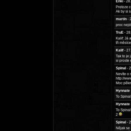
Enki
- 28
Pretoze c
Ak by si 
martin
- 
proc nejd
TruE
- 2
Kalif: Já
tři měsíc
Kalif
- 2
Tak to je
si proste
Spinal
- 
Nevíte o 
http://w
Moc pěkny
Hynnate
To Spinal
Hynnate
To Spina
2
Spinal
- 
Nějak se 