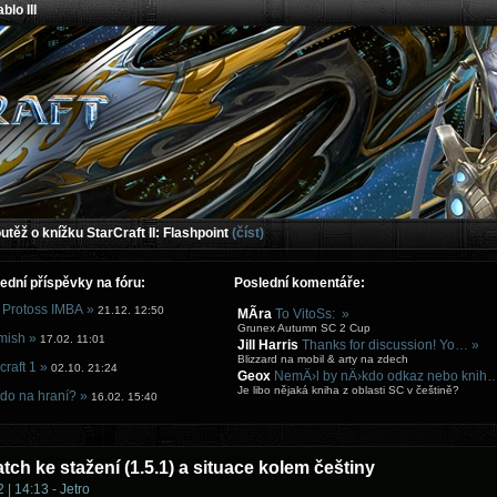
blo III
těž o knížku StarCraft II: Flashpoint
(číst)
ední příspěvky na fóru:
Poslední komentáře:
 Protoss IMBA »
21.12. 12:50
MÃ­ra
To VitoSs: »
Grunex Autumn SC 2 Cup
mish »
17.02. 11:01
Jill Harris
Thanks for discussion! Yo… »
Blizzard na mobil & arty na zdech
craft 1 »
02.10. 21:24
Geox
NemÄ›l by nÄ›kdo odkaz nebo knih
Je libo nějaká kniha z oblasti SC v češtině?
do na hraní? »
16.02. 15:40
atch ke stažení (1.5.1) a situace kolem češtiny
 | 14:13 - Jetro