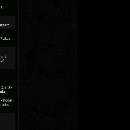
na
izzard.
a? zkus
rémně
ové
2. ji tak
uta,
 x hodin
d toho