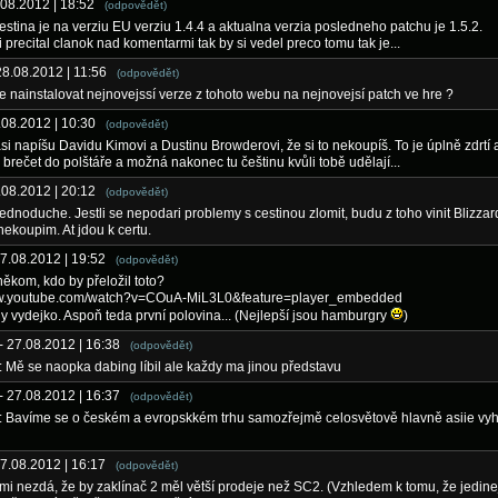
.08.2012 | 18:52
(odpovědět)
estina je na verziu EU verziu 1.4.4 a aktualna verzia posledneho patchu je 1.5.2.
si precital clanok nad komentarmi tak by si vedel preco tomu tak je...
28.08.2012 | 11:56
(odpovědět)
e nainstalovat nejnovejssí verze z tohoto webu na nejnovejsí patch ve hre ?
8.08.2012 | 10:30
(odpovědět)
 asi napíšu Davidu Kimovi a Dustinu Browderovi, že si to nekoupíš. To je úplně zdrtí
e brečet do polštáře a možná nakonec tu češtinu kvůli tobě udělají...
7.08.2012 | 20:12
(odpovědět)
 jednoduche. Jestli se nepodari problemy s cestinou zlomit, budu z toho vinit Blizza
 nekoupim. At jdou k certu.
27.08.2012 | 19:52
(odpovědět)
někom, kdo by přeložil toto?
ww.youtube.com/watch?v=COuA-MiL3L0&feature=player_embedded
 vydejko. Aspoň teda první polovina... (Nejlepší jsou hamburgry
)
- 27.08.2012 | 16:38
(odpovědět)
: Mě se naopka dabing líbil ale každy ma jinou představu
- 27.08.2012 | 16:37
(odpovědět)
l: Bavíme se o českém a evropskkém trhu samozřejmě celosvětově hlavně asiie vy
27.08.2012 | 16:17
(odpovědět)
mi nezdá, že by zaklínač 2 měl větší prodeje než SC2. (Vzhledem k tomu, že jedine