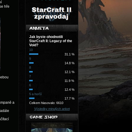
ní
 se hře
Jak byste ohodnotili
StarCraft II: Legacy of the
Void?
10
31.1 %
9
14.8 %
8
12.1 %
7
 sebou
11.9 %
6
12.4 %
5 a horší
17.7 %
kampaně a
Celkem hlasovalo: 6610
Výsledky minulých anket
nadále
čítací