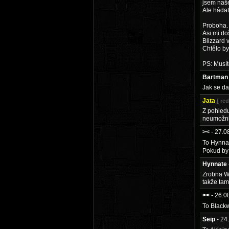
jsem naše
Ale háda
Proboha. 
Asi mi do
Blizzard 
Chtělo by
PS: Musít
Bartman
Jak se da
Jata
[ re
Z pohledu
neumožni
><
- 27.
To Hynnat
Pokud by 
Hynnate
Zrobna Wa
takže tam
><
- 26.
To Blackw
Seip
- 24