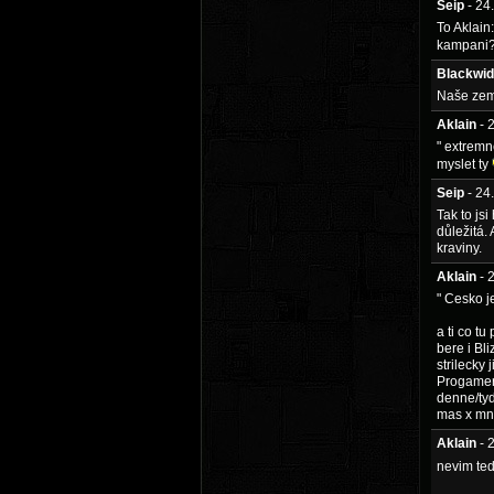
Seip
- 24
To Aklain
kampani?.
Blackwi
Naše země
Aklain
- 
" extremn
myslet ty
Seip
- 24
Tak to js
důležitá.
kraviny.
Aklain
- 
" Cesko 
a ti co tu
bere i Bl
strilecky 
Progamers
denne/tyd
mas x mno
Aklain
- 
nevim ted