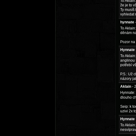
To Aklain
že je to 
Ty musíš 
vyhledat
hynnate
To Aklain
děnám na
Pozor na t
Hynnate
To Aklain
anglinou 
potřebí v
P.S.: Už 
názory jak
Aklain
- 
Hynnate: 
dlouho ch
Seip: k t
uzivi 2x 
Hynnate
To Aklain
nesvíprav