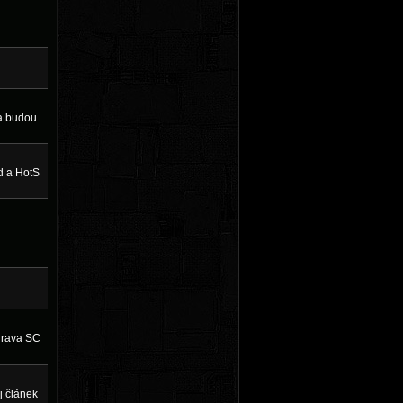
 a budou
rd a HotS
hrava SC
j článek