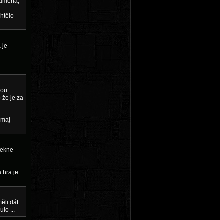
namená,
chtělo
 je
tou
 že je za
 maj
pekne
 hra je
ěli dát
lo ...