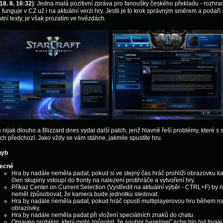
8. 8. 16:32)
: Jedna malá pozitivní zpráva pro fanoušky českého překladu - rozhra
u funguje v CZ už i na aktuální verzi hry. Jestli je to krok správným směrem a podaří
tatní texty, je však prozatím ve hvězdách.
o nijak dlouho a Blizzard dnes vydal další patch, jenž hlavně řeší problémy, které s
tch předchozí. Jako vždy se vám stáhne, jakmile spustíte hru.
hyb
ecné
Hra by nadále neměla padat, pokud si ve stejný čas hráč prohlíží obrazovku 
člen skupiny vstoupí do fronty na nalezení protihráče a vytvoření hry.
Příkaz Center on Current Selection (Vystředit na aktuální výběr - CTRL+F) by 
neměl způsobovat, že kamera bude jednotku sledovat.
Hra by nadále neměla padat, pokud hráč opustí multiplayerovou hru během na
obrazovky.
Hra by nadále neměla padat při vložení speciálních znaků do chatu.
Opraven problém, který mohl způsobit, že soubor baselineCache.bin byl trvale