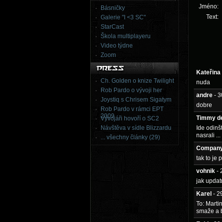
Jméno:
Básničky
Text:
Galerie "I <3 SC"
StarCast
Škola multiplayeru
Video týdne
Zoom
Kateřina
Ch. Golden o knize Twilight
nuda
Rob Pardo o vývoji her
andre
- 
Joystiq s Chrisem Sigatym
dobre
Rob Pardo v rámci EPT
2009
Timmy d
Vývojáři hovoří o SC2
Návštěva v sídle Blizzardu
Ide odinš
nasrali ...
... všechny články (29)
Company
tak to je 
vohnik
-
jak updat
Karel
- 2
To: Marti
smaže a b