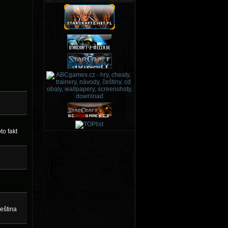
to fakt
čeština