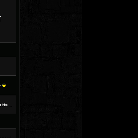
.
á
že
trhu ...