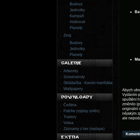
Budovy
Jednotky
Bat
Kampaň
Hrdinové
Planety
Zerg
Budovy
Jednotky
Planety
Ma
Artworky
Screenshoty
Skládačka - Kanón mariňáka
Wallpapery
Abych utnu
Vydáním pa
spuštění h
změnilo (p
Čeština
originální
Patche (výpisy změn)
nějakým zp
Trailery
ale nepoda
Videa
Záznamy z her (replaye)
Koment