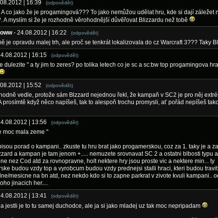
.08.2012 | 16:39
(odpovědět)
: A co jako že je progamingová??? To jako nemůžou udělat hru, kde si dají záležet 
 A myslím si že je rozhodně věrohodnější důvěřovat Blizzardu než tobě
doww
- 24.08.2012 | 16:22
(odpovědět)
 je opravdu malej trh, ale proč se tenkrát lokalizovala do cz Warcraft 3??? Taky Bl
24.08.2012 | 16:15
(odpovědět)
e dulezite " a ty jim to zeres? po tolika letech co je sc a sc:bw top progamingova hr
.08.2012 | 15:52
(odpovědět)
i hodně vedle, protože sám Blzzard nejednou řekl, že kampaň v SC2 je pro něj ext
 A prosímtě když něco napíšeš, tak to alespoň trochu promysli, ať pořád nepíšeš tak
24.08.2012 | 13:56
(odpovědět)
je moc mala zeme "
 pisou porad o kampani.. zkuste tu hru brat jako progamerskou, coz za 1. taky je a za 
izzard a kampan je tam jenom +..... nemuzete srovnavat SC 2 a ostatni blbosti typu a
jine nez Cod atd za rovnopravne, holt nektere hry jsou proste vic a nektere min... ty
ke budou vzdy top a vyrobcum budou vzdy prednejsi stalli hraci, kteri budou travit
ne/mesicne na bn atd, nez nekdo kdo si to zapne parkrat v zivote kvuli kampani.. o
ho jinacich her....
24.08.2012 | 13:41
(odpovědět)
a jestli je to tu samej duchodce, ale ja si jako mladej uz tak moc nepripadam