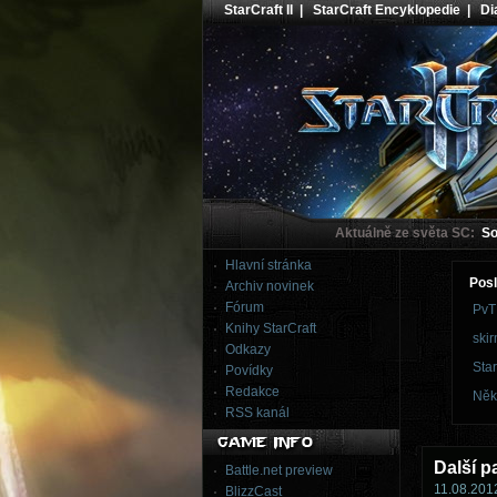
StarCraft II
|
StarCraft Encyklopedie
|
Dia
Aktuálně ze světa SC:
Sou
Hlavní stránka
Posl
Archiv novinek
Fórum
PvT
Knihy StarCraft
skir
Odkazy
Star
Povídky
Redakce
Něk
RSS kanál
Další p
Battle.net preview
11.08.2012
BlizzCast