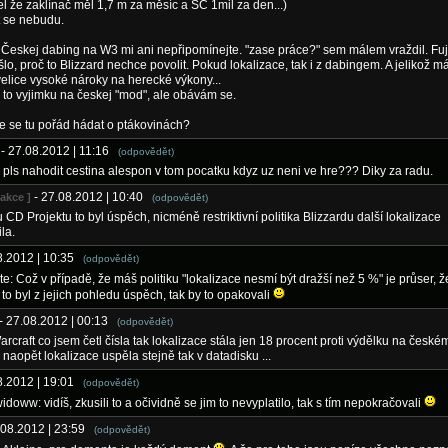
l že zaklínač měl 1,7 m za měsíc a SC 1mil za den...)
t se nebudu.
Českej dabing na W3 mi ani nepřipomínejte. "zase práce?" sem málem vraždil. Fuj
šlo, proč to Blizzard nechce povolit. Pokud lokalizace, tak i z dabingem. A jelikož m
velice vysoké nároky na herecké výkony...
 to vyjimku na českej "mod", ale obávám se.
e se tu pořád hádat o ptákovinách?
- 27.08.2012 | 11:16
(odpovědět)
 pls nahodit cestina alespon v tom pocatku kdyz uz neni ve hre??? Diky za radu.
- 27.08.2012 | 10:40
dakce ]
(odpovědět)
 CD Projektu to byl úspěch, nicméně restriktivní politika Blizzardu další lokalizace
la.
08.2012 | 10:35
(odpovědět)
e: Což v případě, že máš politiku "lokalizace nesmí být dražší než 5 %" je průser, 
to byl z jejich pohledu úspěch, tak by to opakovali
- 27.08.2012 | 00:13
(odpovědět)
rcraft co jsem četl čísla tak lokalizace stála jen 18 procent proti výdělku na českém 
 naopět lokalizace uspěla stejně tak v datadisku ...
08.2012 | 19:01
(odpovědět)
idoww: vidíš, zkusili to a očividně se jim to nevyplatilo, tak s tím nepokračovali
.08.2012 | 23:59
(odpovědět)