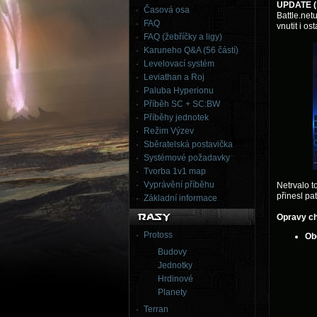
UPDATE (1
Časová osa
Battle.net
FAQ
vnutit i os
FAQ (žebříčky a ligy)
Karuneho Q&A (56 částí)
Levelovací systém
Leviathan a Roj
Paluba Hyperionu
Příběh SC + SC:BW
Příběhy jednotek
Režim Výzev
Sběratelská postavička
Systémové požadavky
Tvorba 1v1 map
Vyprávění příběhu
Netrvalo t
přinesl pa
Základní informace
Opravy c
Protoss
Ob
Budovy
Jednotky
Hrdinové
Planety
Terran