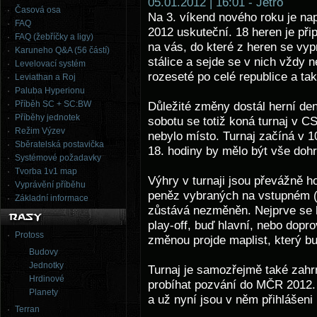
05.01.2012 | 16:01 - Jetro
Časová osa
Na 3. víkend nového roku je na
FAQ
2012 uskuteční. 18 heren je při
FAQ (žebříčky a ligy)
na vás, do které z heren se vyp
Karuneho Q&A (56 částí)
stálice a sejde se v nich vždy 
Levelovací systém
rozeseté po celé republice a tak
Leviathan a Roj
Paluba Hyperionu
Příběh SC + SC:BW
Důležité změny dostál herní de
Příběhy jednotek
sobotu se totiž koná turnaj v CS
Režim Výzev
nebylo místo. Turnaj začíná v 1
Sběratelská postavička
18. hodiny by mělo být vše doh
Systémové požadavky
Tvorba 1v1 map
Výhry v turnaji jsou převážně h
Vyprávění příběhu
peněz vybraných na vstupném (
Základní informace
zůstává nezměněn. Nejprve se h
play-off, buď hlavní, nebo dopro
Protoss
změnou projde maplist, který b
Budovy
Jednotky
Turnaj je samozřejmě také zahr
Hrdinové
probíhat pozvání do MČR 2012.
Planety
a už nyní jsou v něm přihlášeni 
Terran