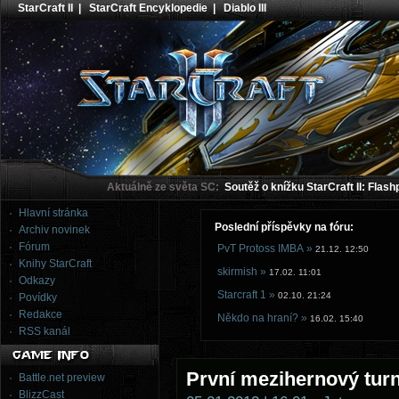
StarCraft II
|
StarCraft Encyklopedie
|
Diablo III
Aktuálně ze světa SC:
Soutěž o knížku StarCraft II: Flash
Hlavní stránka
Poslední příspěvky na fóru:
Archiv novinek
Fórum
PvT Protoss IMBA »
21.12. 12:50
Knihy StarCraft
skirmish »
17.02. 11:01
Odkazy
Starcraft 1 »
02.10. 21:24
Povídky
Redakce
Někdo na hraní? »
16.02. 15:40
RSS kanál
První mezihernový turn
Battle.net preview
BlizzCast