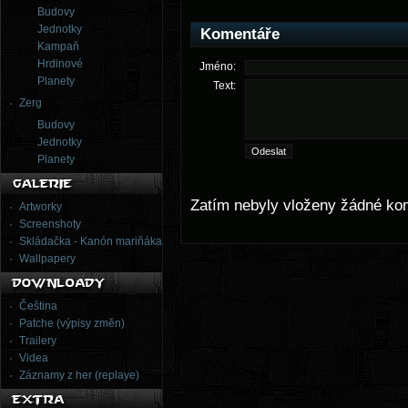
Budovy
Jednotky
Komentáře
Kampaň
Hrdinové
Jméno:
Planety
Text:
Zerg
Budovy
Jednotky
Planety
Zatím nebyly vloženy žádné ko
Artworky
Screenshoty
Skládačka - Kanón mariňáka
Wallpapery
Čeština
Patche (výpisy změn)
Trailery
Videa
Záznamy z her (replaye)