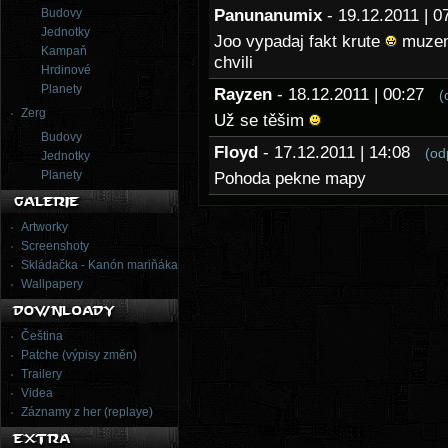
Budovy
Panunanumix
- 19.12.2011 |
Jednotky
Joo vypadaj fakt krute
muzeme
Kampaň
chvili
Hrdinové
Planety
Rayzen
- 18.12.2011 | 00:27
(
Zerg
Už se těšim
Budovy
Floyd
- 17.12.2011 | 14:08
(od
Jednotky
Planety
Pohoda pekne mapy
Artworky
Screenshoty
Skládačka - Kanón mariňáka
Wallpapery
Čeština
Patche (výpisy změn)
Trailery
Videa
Záznamy z her (replaye)