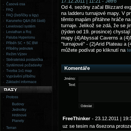
17.12.2011 | 11:21 - Jetro
Časová osa
Od 4. sezóny začal Blizzard ex
FAQ
na ladderu turnajové mapy. V prv
FAQ (žebříčky a ligy)
těmto mapám přitáhne hráče na 
Karuneho Q&A (56 částí)
turnaje. Jelikož se zdá, že se j
Levelovací systém
(týden od 19. prosince) chystaj
Leviathan a Roj
mapy (4)Abyssal Caverns a (4)N
Paluba Hyperionu
Příběh SC + SC:BW
"turnajové" - (2)Arid Plateau a 
Příběhy jednotek
můžete podívat po kliknutí na
t
Režim Výzev
Sběratelská postavička
Systémové požadavky
Komentáře
Tvorba 1v1 map
Vyprávění příběhu
Jméno:
Základní informace
Text:
Protoss
Budovy
Jednotky
Hrdinové
FreeThinker
- 23.12.2011 | 1
Planety
uz se tesim na 6sezona protoz
Terran