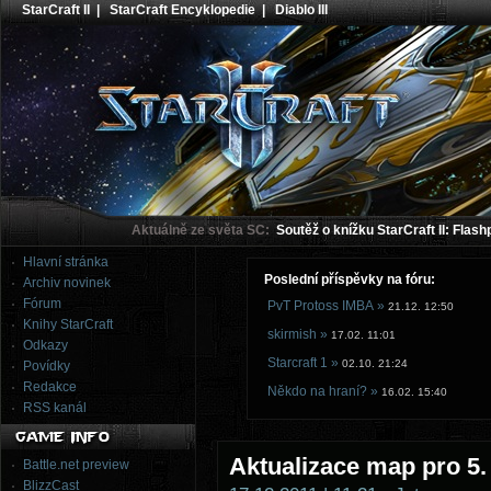
StarCraft II
|
StarCraft Encyklopedie
|
Diablo III
Aktuálně ze světa SC:
Soutěž o knížku StarCraft II: Flash
Hlavní stránka
Poslední příspěvky na fóru:
Archiv novinek
Fórum
PvT Protoss IMBA »
21.12. 12:50
Knihy StarCraft
skirmish »
17.02. 11:01
Odkazy
Starcraft 1 »
02.10. 21:24
Povídky
Redakce
Někdo na hraní? »
16.02. 15:40
RSS kanál
Aktualizace map pro 5.
Battle.net preview
BlizzCast