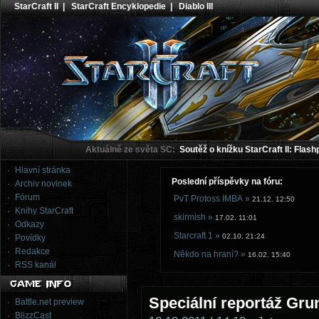
StarCraft II
|
StarCraft Encyklopedie
|
Diablo III
Aktuálně ze světa SC:
Soutěž o knížku StarCraft II: Flash
Hlavní stránka
Poslední příspěvky na fóru:
Archiv novinek
Fórum
PvT Protoss IMBA »
21.12. 12:50
Knihy StarCraft
skirmish »
17.02. 11:01
Odkazy
Starcraft 1 »
02.10. 21:24
Povídky
Redakce
Někdo na hraní? »
16.02. 15:40
RSS kanál
Speciální reportáž Gr
Battle.net preview
BlizzCast