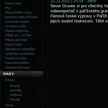
12.12.2011 | 14:19 - Jetro
Časová osa
Sever Grunex si pro všechny fan
FAQ
videoreportáž z pařížského gran
FAQ (žebříčky a ligy)
členové české výpravy v Paříži ži
Karuneho Q&A (56 částí)
jejich osobní hodnocení. Těšit
Levelovací systém
Leviathan a Roj
Paluba Hyperionu
Příběh SC + SC:BW
Příběhy jednotek
Režim Výzev
Sběratelská postavička
Systémové požadavky
Tvorba 1v1 map
Vyprávění příběhu
Základní informace
Protoss
Budovy
Jednotky
Hrdinové
Planety
Terran