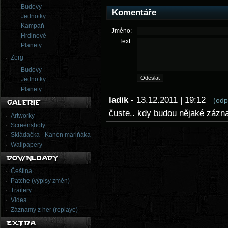
Budovy
Komentáře
Jednotky
Kampaň
Jméno:
Hrdinové
Text:
Planety
Zerg
Budovy
Jednotky
Planety
ladik
- 13.12.2011 | 19:12
(odp
čuste.. kdy budou nějaké zázna
Artworky
Screenshoty
Skládačka - Kanón mariňáka
Wallpapery
Čeština
Patche (výpisy změn)
Trailery
Videa
Záznamy z her (replaye)