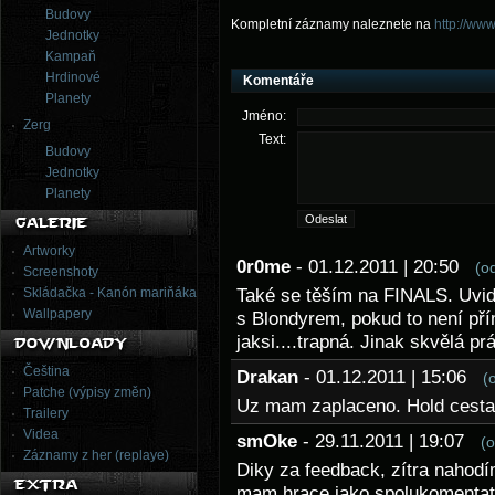
Budovy
Kompletní záznamy naleznete na
http://ww
Jednotky
Kampaň
Hrdinové
Komentáře
Planety
Jméno:
Zerg
Text:
Budovy
Jednotky
Planety
Artworky
0r0me
- 01.12.2011 | 20:50
(o
Screenshoty
Skládačka - Kanón mariňáka
Také se těším na FINALS. Uvidí
Wallpapery
s Blondyrem, pokud to není př
jaksi....trapná. Jinak skvělá pr
Čeština
Drakan
- 01.12.2011 | 15:06
(
Patche (výpisy změn)
Uz mam zaplaceno. Hold cesta 
Trailery
Videa
smOke
- 29.11.2011 | 19:07
(
Záznamy z her (replaye)
Diky za feedback, zítra naho
mam hrace jako spolukomentato