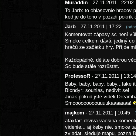
Muraddin
- 27.11.2011 | 22:0
To Jarb: to ohlasovnie hracov p
ked je do toho v pozadi pokrik 
Jarb
- 27.11.2011 | 17:22
(odp
Komentovat zápasy sc není vůb
Smoke celkem dává, jediný co
hráčů ze začátku hry. Příjde mi
Každopádně, děláte dobrou věc
Sc bude stále rozrůstat.
ProfessoR
- 27.11.2011 | 13:
Baby, baby, baby, baby...take i
Blondyr: souhlas, nedivit se!
Jinak pokud jste videli Dreamha
Smooooooooouuuukaaaaaaa!
majkom
- 27.11.2011 | 10:45
ataxtar: drviva vacsina komen
videnie... aj keby nie, smoke 
zvladat, sleduje mapu, pozna B