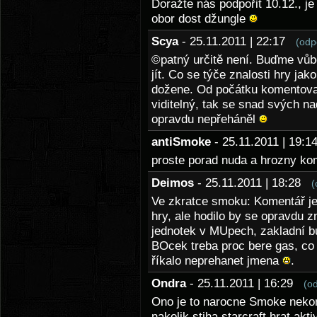
Doražte nás podpořit 10.12., je
obor dost džungle
Scya
- 25.11.2011 | 22:17
(odp
©patný určitě není. Buďme vůbe
jít. Co se týče znalosti hry ja
dožene. Od počátku komentova
viditelný, tak se snad svých n
opravdu nepřeháněl
antiSmoke
- 25.11.2011 | 19:
proste porad nuda a hrozny ko
Deimos
- 25.11.2011 | 18:28
(
Ve zkratce smoku: Komentář je 
hry, ale hodilo by se opravdu 
jednotek v MUpech, zakladní bu
BOcek treba proc bere gas, co a
říkalo neprehanet jmena
.
Ondra
- 25.11.2011 | 16:29
(o
Ono je to narocne Smoke neko
nakolik stiha starcraft hrat ak