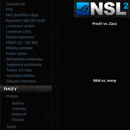
Časová osa
FAQ
FAQ (žebříčky a ligy)
Karuneho Q&A (56 částí)
PredY vs. Zasz
Levelovací systém
Leviathan a Roj
Paluba Hyperionu
Příběh SC + SC:BW
Příběhy jednotek
Režim Výzev
Sběratelská postavička
Systémové požadavky
Tvorba 1v1 map
Vyprávění příběhu
Nihil vs. meny
Základní informace
Protoss
Budovy
Jednotky
Hrdinové
Planety
Terran