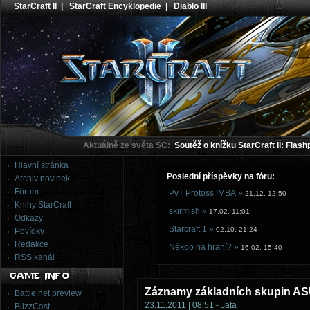
StarCraft II
|
StarCraft Encyklopedie
|
Diablo III
Aktuálně ze světa SC:
Soutěž o knížku StarCraft II: Flash
Hlavní stránka
Poslední příspěvky na fóru:
Archiv novinek
Fórum
PvT Protoss IMBA »
21.12. 12:50
Knihy StarCraft
skirmish »
17.02. 11:01
Odkazy
Starcraft 1 »
02.10. 21:24
Povídky
Redakce
Někdo na hraní? »
16.02. 15:40
RSS kanál
Záznamy základních skupin A
Battle.net preview
23.11.2011 | 08:51 - Jata
BlizzCast