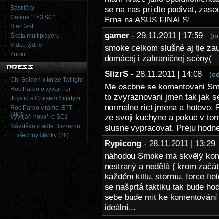
Básničky
se na nas prijdte podivat, zaso
Galerie "I <3 SC"
Brna na ASUS FINALS!
StarCast
gamer
- 29.11.2011 | 17:59
(o
Škola multiplayeru
Video týdne
smoke celkom slušné aj tie za
Zoom
domácej i zahraničnej scény(
SlizrS
- 28.11.2011 | 14:08
(o
Ch. Golden o knize Twilight
Me osobne se komentovani Smoka
Rob Pardo o vývoji her
to zvyraznovani jmen tak jak s
Joystiq s Chrisem Sigatym
normalne rict jmena a hotovo. 
Rob Pardo v rámci EPT
2009
ze svoji kuchyne a pokud v to
Vývojáři hovoří o SC2
Návštěva v sídle Blizzardu
slusne vypracovat. Preju hodn
... všechny články (29)
Rypicong
- 28.11.2011 | 13:2
náhodou Smoke má skvělý komen
nestraný a nedělá ( krom začát
každém killu, stormu, force fi
se našprtá taktiku tak bude ho
sebe bude mít ke komentování n
ideální...