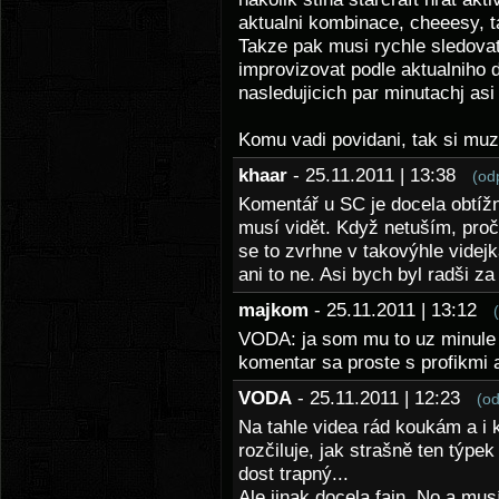
aktualni kombinace, cheeesy, t
Takze pak musi rychle sledovat
improvizovat podle aktualniho 
nasledujicich par minutachj as
Komu vadi povidani, tak si mu
khaar
- 25.11.2011 | 13:38
(od
Komentář u SC je docela obtížn
musí vidět. Když netuším, proč
se to zvrhne v takovýhle videjk
ani to ne. Asi bych byl radši z
majkom
- 25.11.2011 | 13:12
VODA: ja som mu to uz minule p
komentar sa proste s profikmi 
VODA
- 25.11.2011 | 12:23
(o
Na tahle videa rád koukám a i 
rozčiluje, jak strašně ten týpe
dost trapný...
Ale jinak docela fajn. No a mu