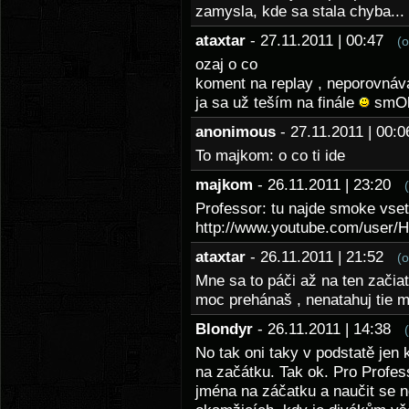
zamysla, kde sa stala chyba... 
ataxtar
- 27.11.2011 | 00:47
(
ozaj o co
koment na replay , neporovnáv
ja sa už teším na finále
smO
anonimous
- 27.11.2011 | 00
To majkom: o co ti ide
majkom
- 26.11.2011 | 23:20
Professor: tu najde smoke vset
http://www.youtube.com/user/H
ataxtar
- 26.11.2011 | 21:52
(
Mne sa to páči až na ten začia
moc prehánaš , nenatahuj tie 
Blondyr
- 26.11.2011 | 14:38
No tak oni taky v podstatě jen 
na začátku. Tak ok. Pro Profes
jména na záčatku a naučit se n