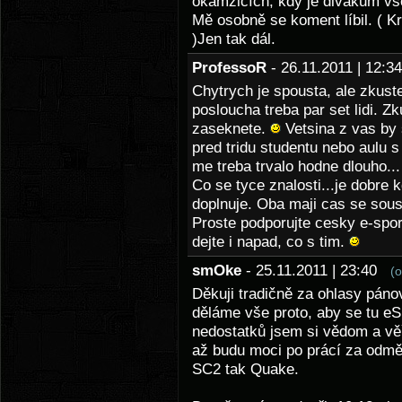
okamžicích, kdy je divákům vš
Mě osobně se koment líbil. ( 
)Jen tak dál.
ProfessoR
- 26.11.2011 | 12:
Chytrych je spousta, ale zkust
posloucha treba par set lidi. 
zaseknete.
Vetsina z vas by s
pred tridu studentu nebo aulu s
me treba trvalo hodne dlouho...
Co se tyce znalosti...je dobre 
doplnuje. Oba maji cas se soustr
Proste podporujte cesky e-spor
dejte i napad, co s tim.
smOke
- 25.11.2011 | 23:40
(
Děkuji tradičně za ohlasy páno
děláme vše proto, aby se tu eSp
nedostatků jsem si vědom a věř
až budu moci po prácí za odměnu
SC2 tak Quake.