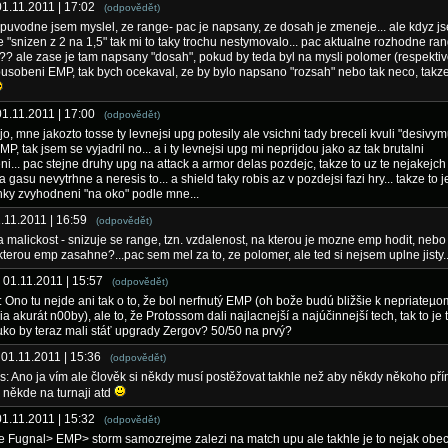
01.11.2011 | 17:02
(odpovědět)
 puvodne jsem myslel, ze range- pac je napsany, ze dosah je zmeneje... ale kdyz js
ze "snizen z 2 na 1,5" tak mi to taky trochu nestymovalo... pac aktualne rozhodne r
?? ale zase je tam napsany "dosah", pokud by teda byl na mysli polomer (respekti
usobeni EMP, tak bych ocekaval, ze by bylo napsano "rozsah" nebo tak neco, takze
01.11.2011 | 17:00
(odpovědět)
 jo, mne jakozto tosse ty levnejsi upg potesily ale vsichni tady breceli kvuli "desivym
MP, tak jsem se vyjadril no... a i ty levnejsi upg mi neprijdou jako az tak brutalni
i... pac stejne druhy upg na attack a armor delas pozdejc, takze to uz te nejakejch
 gasu nevytrhne a neresis to... a shield taky robis az v pozdejsi fazi hry... takze to 
hky zvyhodneni "na oko" podle mne...
1.11.2011 | 16:59
(odpovědět)
a malickost - snizuje se range, tzn. vzdalenost, na kterou je mozne emp hodit, neb
 kterou emp zasahne?...pac sem mel za to, ze polomer, ale ted si nejsem uplne jisty..
- 01.11.2011 | 15:57
(odpovědět)
: Ono tu nejde ani tak o to, že bol nerfnutý EMP (oh bože budú bližšie k nepriateµo
ia akurát n00by), ale to, že Protossom dali najlacnejší a najúčinnejší tech, tak to je 
ko by teraz mali stáť upgrady Zergov? 50/50 na prvý?
 01.11.2011 | 15:36
(odpovědět)
s: Ano ja vím ale člověk si někdy musí postěžovat takhle než aby někdy někoho př
* někde na turnaji atd
01.11.2011 | 15:32
(odpovědět)
e Fugnal> EMP> storm samozrejme zalezi na match upu ale takhle je to nejak obec