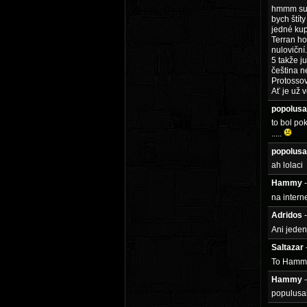
hmmm supe
bych štít
jedné kup
Terran ho
nuloviční
5 takže j
čeština n
Protossov
Ať je už
popolus
to bol po
.....
popolus
ah lolaci
Hammy
na intern
Adridos
Ani jeden
Saltazar
To Hammy:
Hammy
populusak