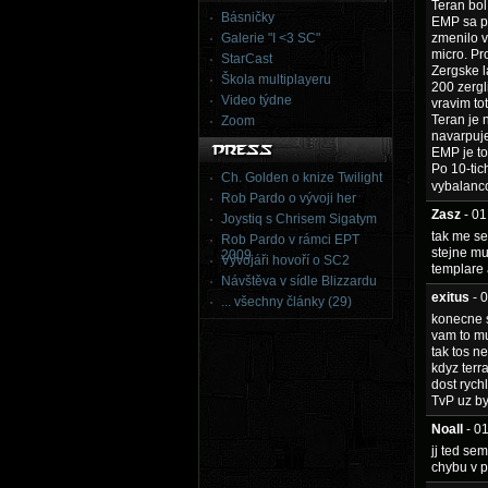
Teran bol
Básničky
EMP sa po
Galerie "I <3 SC"
zmenilo v
micro. Pr
StarCast
Zergske l
Škola multiplayeru
200 zergl
Video týdne
vravim to
Teran je 
Zoom
navarpuje
EMP je to
Po 10-tic
Ch. Golden o knize Twilight
vybalanco
Rob Pardo o vývoji her
Zasz
- 0
Joystiq s Chrisem Sigatym
tak me se
Rob Pardo v rámci EPT
stejne mu
2009
Vývojáři hovoří o SC2
templare 
Návštěva v sídle Blizzardu
exitus
- 
... všechny články (29)
konecne s
vam to mu
tak tos n
kdyz terr
dost rych
TvP uz by 
Noall
- 0
jj ted sem
chybu v p