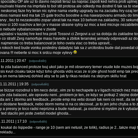
 spociatku OP ale uz to davno neplati teraz sa najviac zapoti ked nehra proti uplnej 
uzivalo hlavne na imprtala to bol stit protosa ale odkedy ma dostrel 6 tak sa to vse
 neskorsej faze hry teran nic sylne nama vsetky upgrady su na zaciatku hry ozaj len
otoss namasi ked ma tak 15 gate trochu boostne a ma nawarpovanu armadu do limi
arvy , tiez bi nezaskodilo zopar ubrat tak na max 10 behom na zakladnu. 30 sekun
inov ci 100 roachov a ten je v masse strasne sylny az moc a ked micruje nezabiteln
to nebude vybalancovane v zivote
najslabsi v kazdej hre ked hra proti Tossovi ci Zergovi a uz sa dobija do zakladne to
 co stratil Zerg namorfuje masu havede a zbitok teranskej armady odprevadi az d
 najmensie co treba balancovat je toho ovela viac co treba upravit...
h rokoch ked bude vonku posledny datadysc tak sa z urcitostou bude dat povedat ci
vana !!! neberte si moc k srdcu moje vylevy
1.11.2011 | 20:47
(odpovědět)
 to zda balanced protoze tvuj ukol jako je mit observery temer vsude kde muzes bo
sis kvuli cloaku takze kdyz toho ghosta vidis vcas ze si jde ghost hodit emp tak pr
a on nema takovej dohled aby se to jak ty rikas nedalo na stejnym skillu hrat
01.11.2011 | 19:35
(odpovědět)
e bizzar rozodnul s tim neco delat...vim ze to nechapete a v ligach nizsich nez mas
ze zda balaced, ale opravdu neni...problem je ten, ze kdyz se potkaji 2 stejne dobr
eda ani 1 stormu ani feedback...proste emp ma vetsi dosah tak neni co resit...da se r
an dostane feedback, nebo storm nema si na co stezovat...je to jen jeho chyba a to 
ly a presny je toco radsi neprizna a bude nadavat...ja osobne si myslim ze k vybal
ted stacilo jen jeste zvetsit model ghosta...
1.11.2011 | 17:10
(odpovědět)
 koukal do liqipedie - range je 10 (sem ani netusil, ze tolik), radius je 2...takze maji
rekladu...