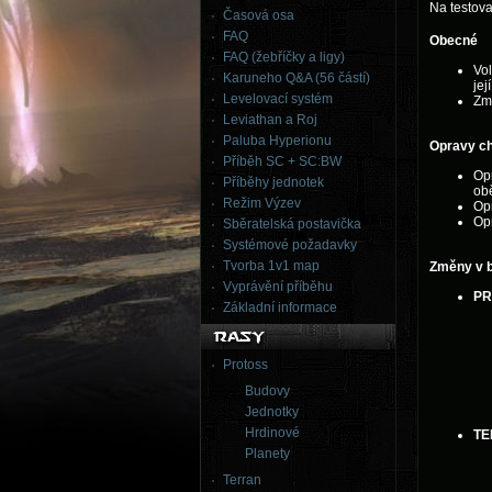
Na testova
Časová osa
FAQ
Obecné
FAQ (žebříčky a ligy)
Vo
Karuneho Q&A (56 částí)
jej
Levelovací systém
Zm
Leviathan a Roj
Paluba Hyperionu
Opravy c
Příběh SC + SC:BW
Opr
Příběhy jednotek
obě
Režim Výzev
Opr
Opr
Sběratelská postavička
Systémové požadavky
Tvorba 1v1 map
Změny v 
Vyprávění příběhu
PR
Základní informace
Protoss
Budovy
Jednotky
Hrdinové
TE
Planety
Terran