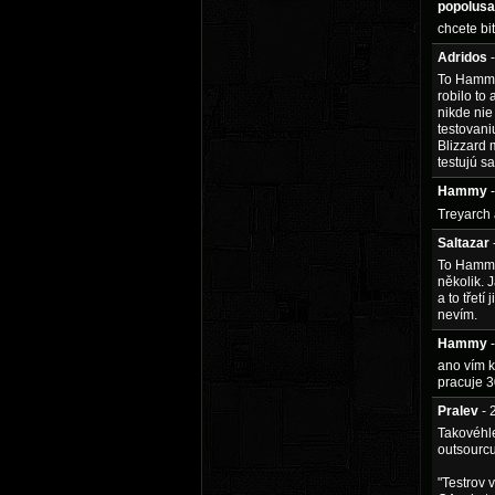
popolus
chcete bi
Adridos
To Hammy:
robilo to
nikde nie
testovani
Blizzard m
testujú s
Hammy
Treyarch a
Saltazar
To Hammy:
několik. 
a to třet
nevím.
Hammy
ano vím kt
pracuje 3
Pralev
- 
Takovéhle
outsourcuj
"Testrov 