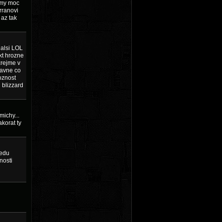
army moc
rranovi
 az tak
dalsi LOL
akt hrozne
zrejme v
lavne co
oznost
 blizzard
michy...
korat ty
iedu
nosti