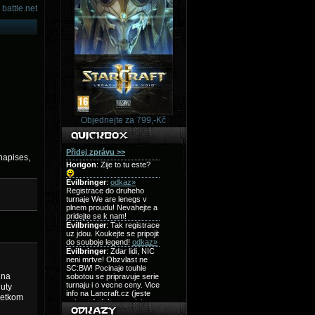
battle.net
Objednejte za 799,-Kč
 napises,
 na
nuty
setkom