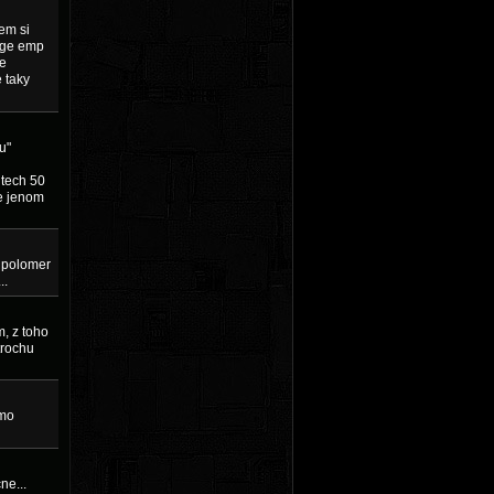
em si
ange emp
ve
 taky
u"
 tech 50
je jenom
o polomer
..
m, z toho
trochu
ímo
ne...