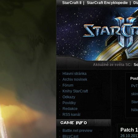
StarCraft II
|
StarCraft Encyklopedie
|
Dia
Aktuálně ze světa SC:
Sou
Hlavní stránka
Posl
Archiv novinek
Fórum
PvT
Knihy StarCraft
skir
Odkazy
Star
Povídky
Redakce
Něk
RSS kanál
Patch 1
Battle.net preview
26.10.2011
BlizzCast