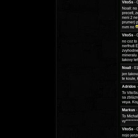
VitoSs
- 
Noall: no
precetl, 
neni 2 ne
prumer) p
nvm no
VitoSs
- 
no coz to
nerfnuti E
zvyhodnen
mineralu a
takovy le
Noall
- 0
jen takov
te koule,
Adridos
To VitoSs
sa zblázn
veµa. Koµ
Markus
-
To Michal
vy*******
VitoSs
- 
nojo jenz