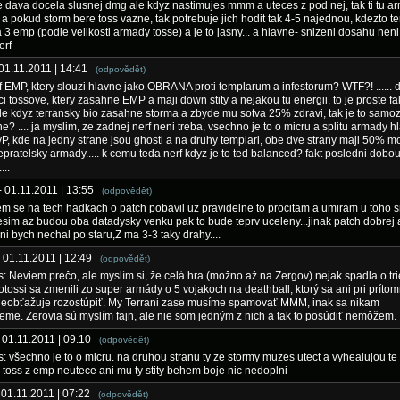
e dava docela slusnej dmg ale kdyz nastimujes mmm a uteces z pod nej, tak ti tu 
 a pokud storm bere toss vazne, tak potrebuje jich hodit tak 4-5 najednou, kdezto te
ka 3 emp (podle velikosti armady tosse) a je to jasny... a hlavne- snizeni dosahu neni
erf
 01.11.2011 | 14:41
(odpovědět)
 EMP, ktery slouzi hlavne jako OBRANA proti templarum a infestorum? WTF?! ...... 
eci tossove, ktery zasahne EMP a maji down stity a nejakou tu energii, to je proste f
le kdyz terransky bio zasahne storma a zbyde mu sotva 25% zdravi, tak je to samo
e? .... ja myslim, ze zadnej nerf neni treba, vsechno je to o micru a splitu armady h
vP, kde na jedny strane jsou ghosti a na druhy templari, obe dve strany maji 50% m
epratelsky armady..... k cemu teda nerf kdyz je to ted balanced? fakt posledni dobou
...
- 01.11.2011 | 13:55
(odpovědět)
em se na tech hadkach o patch pobavil uz pravidelne to procitam a umiram u toho s
tesim az budou oba datadysky venku pak to bude teprv uceleny...jinak patch dobrej a
ni bych nechal po staru,Z ma 3-3 taky drahy....
- 01.11.2011 | 12:49
(odpovědět)
: Neviem prečo, ale myslím si, že celá hra (možno až na Zergov) nejak spadla o tr
rotossi sa zmenili zo super armády o 5 vojakoch na deathball, ktorý sa ani pri prítom
neobťažuje rozostúpiť. My Terrani zase musíme spamovať MMM, inak sa nikam
me. Zerovia sú myslím fajn, ale nie som jedným z nich a tak to posúdiť nemôžem.
- 01.11.2011 | 09:10
(odpovědět)
: všechno je to o micru. na druhou stranu ty ze stormy muzes utect a vyhealujou te
 toss z emp neutece ani mu ty stity behem boje nic nedoplni
 01.11.2011 | 07:22
(odpovědět)