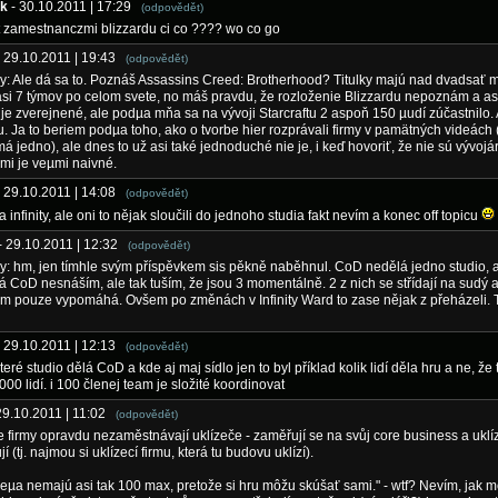
ak
- 30.10.2011 | 17:29
(odpovědět)
t zamestnanczmi blizzardu ci co ???? wo co go
- 29.10.2011 | 19:43
(odpovědět)
 Ale dá sa to. Poznáš Assassins Creed: Brotherhood? Titulky majú nad dvadsať m
 asi 7 týmov po celom svete, no máš pravdu, že rozloženie Blizzardu nepoznám a as
 je zverejnené, ale podµa mňa sa na vývoji Starcraftu 2 aspoň 150 µudí zúčastnilo.
u. Ja to beriem podµa toho, ako o tvorbe hier rozprávali firmy v pamätných videách 
á jedno), ale dnes to už asi také jednoduché nie je, i keď hovoriť, že nie sú vývojári
ami je veµmi naivné.
- 29.10.2011 | 14:08
(odpovědět)
 infinity, ale oni to nějak sloučili do jednoho studia fakt nevím a konec off topicu
- 29.10.2011 | 12:32
(odpovědět)
 hm, jen tímhle svým příspěvkem sis pěkně naběhnul. CoD nedělá jedno studio, 
Já CoD nesnáším, ale tak tuším, že jsou 3 momentálně. 2 z nich se střídají na sudý a 
í jim pouze vypomáhá. Ovšem po změnách v Infinity Ward to zase nějak z přeházeli. 
- 29.10.2011 | 12:13
(odpovědět)
eré studio dělá CoD a kde aj maj sídlo jen to byl příklad kolik lidí děla hru a ne, že
000 lidí. i 100 členej team je složité koordinovat
29.10.2011 | 11:02
(odpovědět)
 firmy opravdu nezaměstnávají uklízeče - zaměřují se na svůj core business a uklí
í (tj. najmou si uklízecí firmu, která tu budovu uklízí).
veµa nemajú asi tak 100 max, pretože si hru môžu skúšať sami." - wtf? Nevím, jak m