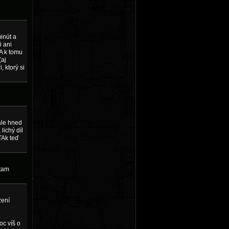
inút a
i ani
 A k tomu
(aj
, ktorý si
ale hned
lichý díl
TAk teď
 tam
zení
oc víš o