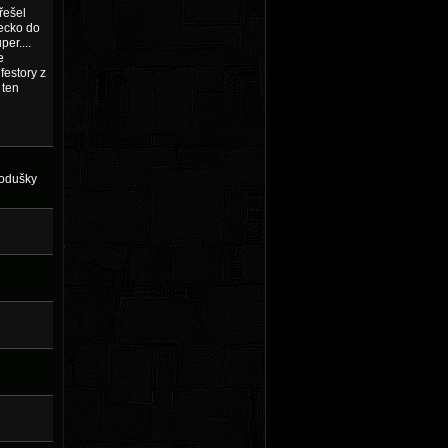
řešel
šecko do
er....
e
festory z
 ten
podušky