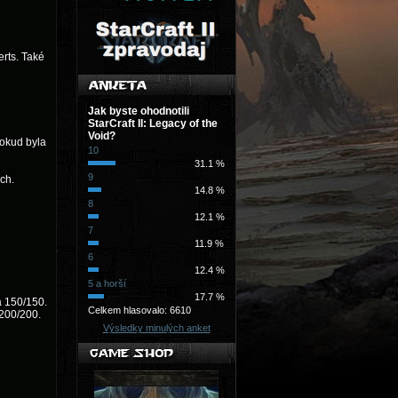
rts. Také
Jak byste ohodnotili
StarCraft II: Legacy of the
Void?
pokud byla
10
31.1 %
9
ch.
14.8 %
8
12.1 %
7
11.9 %
6
12.4 %
5 a horší
17.7 %
a 150/150.
Celkem hlasovalo: 6610
 200/200.
Výsledky minulých anket