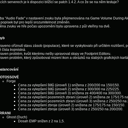
cích serverech je k dispozici blížící se patch 1.4.2. A co že se na něm testuje?
lba "Audio Fade" v nastavení zvuku byla přejmenována na Game Volume During Ale
í popisek byl pro lepší srozumitelnost změněn.
ěna zvuku ve hře počas upozornění byla upravena z půl vteřiny na dvě.
hyb
aveno oříznutí stavu zásob (populace), které se vyskytovalo při určitém rozlišení, 
 čísla trojmístná.
aven problém, kvůli kterému nešly upravovat stopy ve Footprint Editoru.
aven problém, který způsoboval mizení ikon a obrázků na slabých grafických kartá
balancování
OTOSSOVÉ
Forge
Cena za vylepšení štítů (úroveň 1) snížena z 200/200 na 150/150.
Cena za vylepšení štítů (úroveň 2) snížena z 300/300 na 225/225.
Cena za vylepšení štítů (úroveň 3) snížena ze 400/400 na 300/300.
Cena za vylepšení pozemních zbraní (úroveň 2) snížena ze 175/175 n
Cena za vylepšení pozemních zbraní (úroveň 3) snížena z 250/250 na
Cena za vylepšení zbroje (úroveň 2) snížena ze 175/175 na 150/150.
Cena za vylepšení zbroje (úroveň 3) snížena z 250/250 na 200/200.
RRANI
Ghost (Duch)
Dosah EMP snížen z 2 na 1,5.