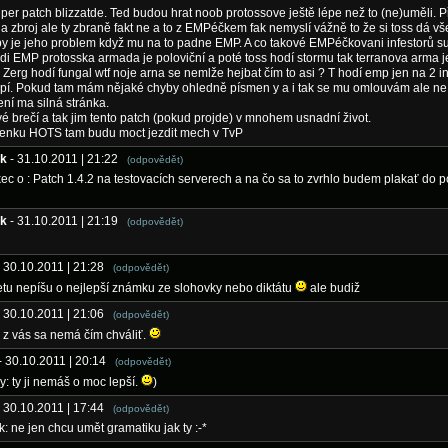
r patch blizzatde. Ted budou hrat noob protossove ještě lépe než to (ne)uměli. P
y a zbroj ale ty zbraně fakt ne a to z EMPéčkem fak nemyslí vážně to že si toss dá v
y je jeho problem když mu na to padne EMP. A co takové EMPéčkovani infestorů sup
di EMP protosska armada je poloviční a poté toss hodí stormu tak terranova arma j
. Zerg hodí fungal wtf noje arna se nemlže hejbat čím to asi ? T hodí emp jen na 2 in
upí. Pokud tam mám nějaké chyby ohledně písmen y a i tak se mu omlouvám ale ne
ení ma silná stránka.
é brečí a tak jim tento patch (pokud projde) v mnohem usnadní život.
 venku HOTS tam budu moct jezdit mech v TvP
ak
- 31.10.2011 | 21:22
(odpovědět)
kec o : Patch 1.4.2 na testovacích serverech a na čo sa to zvrhlo budem plakať do 
ak
- 31.10.2011 | 21:19
(odpovědět)
- 30.10.2011 | 21:28
(odpovědět)
etu nepíšu o nejlepší známku ze slohovky nebo diktátu
ale budiž
- 30.10.2011 | 21:06
(odpovědět)
 z vás sa nemá čím chváliť.
- 30.10.2011 | 20:14
(odpovědět)
 ty ji nemáš o moc lepší.
)
- 30.10.2011 | 17:44
(odpovědět)
: ne jen chcu umět gramatiku jak ty :-*