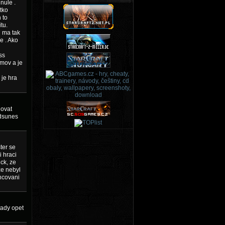
nule .
tko
 to
tu.
d ma tak
e . Ako
ss
omov a je
 je hra
jovat
edsunes
ter se
i hraci
ick, ze
ze nebyl
ancovani
 tady opet