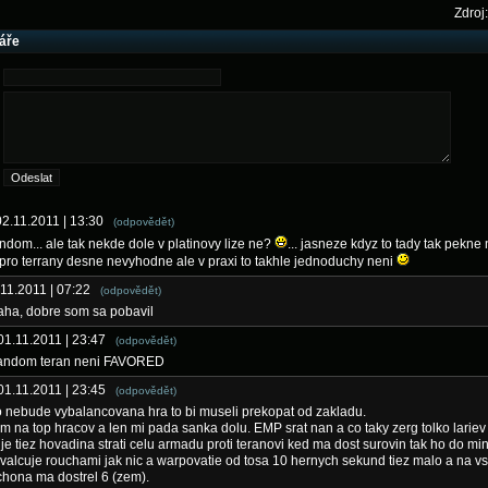
Zdroj:
áře
02.11.2011 | 13:30
(odpovědět)
ndom... ale tak nekde dole v platinovy lize ne?
... jasneze kdyz to tady tak pekne
i pro terrany desne nevyhodne ale v praxi to takhle jednoduchy neni
.11.2011 | 07:22
(odpovědět)
aha, dobre som sa pobavil
 01.11.2011 | 23:47
(odpovědět)
andom teran neni FAVORED
 01.11.2011 | 23:45
(odpovědět)
to nebude vybalancovana hra to bi museli prekopat od zakladu.
 na top hracov a len mi pada sanka dolu. EMP srat nan a co taky zerg tolko lariev
je tiez hovadina strati celu armadu proti teranovi ked ma dost surovin tak ho do mi
valcuje rouchami jak nic a warpovatie od tosa 10 hernych sekund tiez malo a na v
hona ma dostrel 6 (zem).