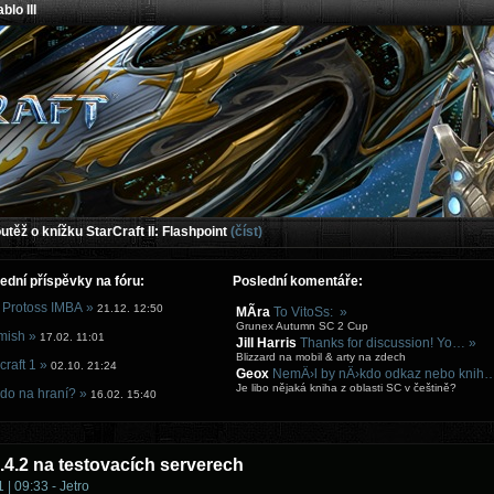
blo III
těž o knížku StarCraft II: Flashpoint
(číst)
ední příspěvky na fóru:
Poslední komentáře:
 Protoss IMBA »
21.12. 12:50
MÃ­ra
To VitoSs: »
Grunex Autumn SC 2 Cup
mish »
17.02. 11:01
Jill Harris
Thanks for discussion! Yo… »
Blizzard na mobil & arty na zdech
craft 1 »
02.10. 21:24
Geox
NemÄ›l by nÄ›kdo odkaz nebo knih
Je libo nějaká kniha z oblasti SC v češtině?
do na hraní? »
16.02. 15:40
.4.2 na testovacích serverech
 | 09:33 - Jetro