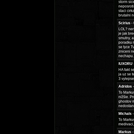
storm sic
neposroti
staci cir
brutalni n
Scirius
-
LOL? nerf
je jak br
smutny, a
poradku n
se tyce T
zniceni n
nechapu..
lUXORU
HA fakt s
ja uz se 
3 vylepse
Adridos
To Markus
nižšie. P
ghostov 
nedostane
Michals
To Markus
medivaci,
Markus
-