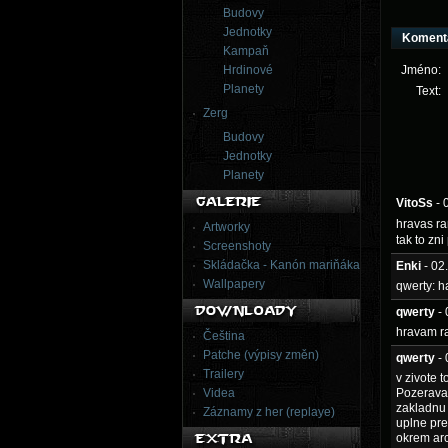
Budovy
Jednotky
Koment
Kampaň
Hrdinové
Jméno:
Planety
Text:
Zerg
Budovy
Jednotky
Planety
VitoSs
- 
hravas ra
Artworky
tak to zn
Screenshoty
Skládačka - Kanón mariňáka
Enki
- 02
Wallpapery
qwerty: h
qwerty
-
hravam r
Čeština
Patche (výpisy změn)
qwerty
-
Trailery
v zivote 
Videa
Pozeravam
zakladnu 
Záznamy z her (replaye)
uplne pre
okrem arc