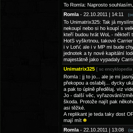
To Romla: Naprosto souhlasím
Romla
- 22.10.2011 | 14:11
(o
To Unimatrix325: Tak já myslím,
nekoupí nebo si ho koupí s ve
kteří budou hrát WoL - někteří 
HotS vyškrtnou, takové Carrier
i v LotV, ale i v MP mi bude chy
jednotek a ty nové kapitální lo
majestátně jako vypadaly Carri
Unimatrix325
[ sc encyklopedia 
Romla : jj to jo... ale je mi jas
překopou a oslaběj... dycky uk
a pak to úplně předělaj. viz vi
Jo - další věc, vyřazování/změn
škoda. Protože najít pak někoh
asi těžké.
A replikant je teda taky dost O
mají mít
Romla
- 22.10.2011 | 13:08
(o