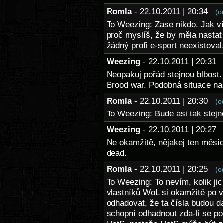
Romla
- 22.10.2011 | 20:34
(o
To Weezing: Zase nikdo. Jak ví
proč myslíš, že by měla nastat 
žádný profi e-sport neexistoval,
Weezing
- 22.10.2011 | 20:3
Neopakuj pořád stejnou blbost. 
Brood war. Podobná situace na
Romla
- 22.10.2011 | 20:30
(o
To Weezing: Bude asi tak stejn
Weezing
- 22.10.2011 | 20:2
Ne okamžitě, nějakej ten měsíc
dead.
Romla
- 22.10.2011 | 20:25
(o
To Weezing: To nevím, kolik jic
vlastníků WoL si okamžitě po v
odhadovat, že ta čísla budou d
schopní odhadnout zda-li se po