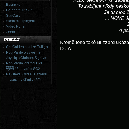
Kolik nevinných jsi zabila
Básničky
To zabíjení nikdy nesk
Galerie "I <3 SC"
Je tu moc 
StarCast
... NOVÉ 
Škola multiplayeru
Video týdne
A po
Zoom
Kromě toho také Blizzard ukázal
Ch. Golden o knize Twilight
DotA:
Rob Pardo o vývoji her
Joystiq s Chrisem Sigatym
Rob Pardo v rámci EPT
2009
Vývojáři hovoří o SC2
Návštěva v sídle Blizzardu
... všechny články (29)