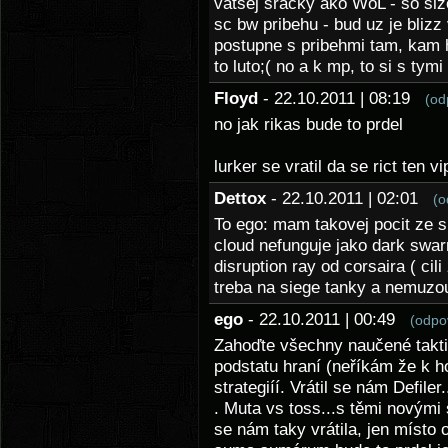
vatsej sracky ako WoL - so sl
sc bw pribehu - bud uz je bliz
postupne s pribehmi tam, kam 
to luto;( no a k mp, to si s tym
Floyd
- 22.10.2011 | 08:19
(od
no jak rikas bude to prdel
lurker se vratil da se rict ten 
Dettox
- 22.10.2011 | 02:01
(o
To ego: mam takovej pocit ze s
cloud nefunguje jako dark swarm
disruption ray od corsaira ( cil
treba na siege tanky a nemuzou 
ego
- 22.10.2011 | 00:49
(odpo
Zahoďte všechny naučené taktik
podstatu hraní (neříkám že k 
strategiíí. Vrátil se nám Defile
. Muta vs toss...s těmi novými
se nám taky vrátila, jen místo 