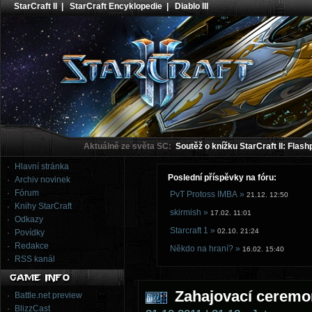
StarCraft II
|
StarCraft Encyklopedie
|
Diablo III
Aktuálně ze světa SC:
Soutěž o knížku StarCraft II: Flash
Hlavní stránka
Poslední příspěvky na fóru:
Archiv novinek
Fórum
PvT Protoss IMBA »
21.12. 12:50
Knihy StarCraft
skirmish »
17.02. 11:01
Odkazy
Starcraft 1 »
02.10. 21:24
Povídky
Redakce
Někdo na hraní? »
16.02. 15:40
RSS kanál
Zahajovací ceremo
Battle.net preview
BlizzCast