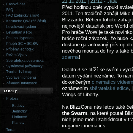
21.10.2011 | 21:12 - Jata
Časová osa
Před hodinou opět vypukl sváte
FAQ
2011. Ten tradičně zahájil Mik
FAQ (žebříčky a ligy)
Blizzardu. Během tohoto zahajo
Karuneho Q&A (56 částí)
nejnovější datadisk pro World 
Levelovací systém
Pro hráče WoW je také novinkou
Leviathan a Roj
hráče roční závazek, že bude ka
Paluba Hyperionu
Příběh SC + SC:BW
dostane garantovaný přístup d
Příběhy jednotek
novéhou mounta do hry a také 
Režim Výzev
zdarma
!
Sběratelská postavička
Systémové požadavky
Diablo 3 se blíží ke svému vydá
Tvorba 1v1 map
datum vydání neznáme. To nám 
Vyprávění příběhu
dokončeným
cinematics videe
Základní informace
oznámením
sběratelské edice
,
Wings of Liberty.
Protoss
Budovy
Na BlizzConu nás letos také č
Jednotky
the Swarm
, na které poutal Bli
Hrdinové
nich jsme mohli zahlédnout v tr
Planety
in-game cinematics:
Terran