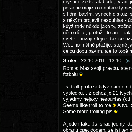
myslím, že to tak bude, ty ani j
pořádně moje komentáře ty nes
s lidmi bavím, vynech diskuzi 
s někým projevil nesouhlas - ú
když tady někdo jako ty, začne
něco dělat, protože to ani jinak
světě chovají stejně, tak se oz
WoL normálně přežije, stejně j
celou dobu bavím, ale to tobě 
Stoky
- 23.10.2011 | 13:10
(od
Romla: Mas svoji pravdu, stejn
fotbalu
Jsi troll protoze kdyz dam ctrl
vysledku....z cehoz je 21 tvyc
vyjadrny nejaky nesouhlas (cti 
Seems like troll to me
A tvuj 
Some more trolling pls
A jeden fakt. Jsi snad jediny kt
obranu opet dodam, ze jsi ten c