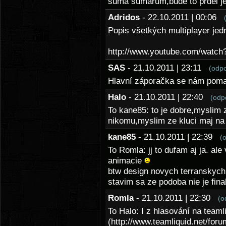
suma sumárum,bude to prdel j
Adridos
- 22.10.2011 | 00:06
Popis všetkých multiplayer jedn
http://www.youtube.com/watch
SAS
- 21.10.2011 | 23:11
(odp
Hlavní záporačka se nám pom
Halo
- 21.10.2011 | 22:40
(odp
To kane85: to je dobre,myslim z
nikomu,myslim ze kluci maj na
kane85
- 21.10.2011 | 22:39
(
To Romla: jj to dufam aj ja. ale
animacie
btw design novych terranskych 
stavim sa ze podoba nie je fin
Romla
- 21.10.2011 | 22:30
(o
To Halo: I z hlasování na teaml
(http://www.teamliquid.net/fo