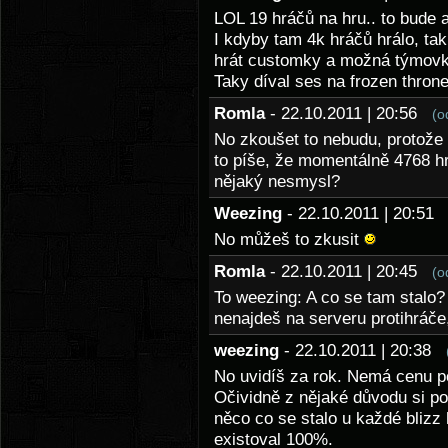
LOL 19 hráčů na hru.. to bude 
I kdyby tam 4k hráčů hrálo, tak
hrát customky a možná týmovk
Taky díval ses na frozen thro
Romla
- 22.10.2011 | 20:56
(o
No zkoušet to nebudu, protože 
to píše, že momentálně 4768 hr
nějaký nesmysl?
Weezing
- 22.10.2011 | 20:5
No můžeš to zkusit
Romla
- 22.10.2011 | 20:45
(o
To weezing: A co se tam stalo?
nenajdeš na serveru protihráče
weezing
- 22.10.2011 | 20:38
No uvidíš za rok. Nemá cenu po
Očividně z nějaké důvodu si p
něco co se stalo u každé blizz 
existoval 100%.