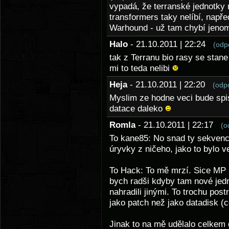
vypadá, že terranské jednotky 
transformers taky nelíbí, napře
Warhound - už tam chybí jeno
Halo
- 21.10.2011 | 22:24
(odp
tak z Terranu bio rasy se stan
mi to teda nelibi
Heja
- 21.10.2011 | 22:20
(odp
Myslim ze hodne veci bude spi
datace daleko
Romla
- 21.10.2011 | 22:17
(o
To kane85: No snad ty sekvence
úryvky z ničeho, jako to bylo v
To Hack: To mě mrzí. Sice MP ne
bych radši kdyby tam nové jedn
nahradili jinými. To trochu pos
jako patch než jako datadisk (
Jinak to na mě udělalo celkem 