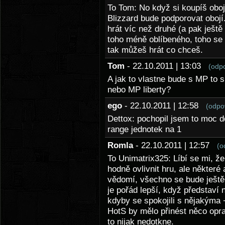
To Tom: No když si koupíš obojí
Blizzard bude podporovat oboj
hrát víc než druhé (a pak ještě 
toho méně oblíbeného, toho se
tak můžeš hrát co chceš.
Tom
- 22.10.2011 | 13:03
(odp
A jak to vlastne bude s MP to s
nebo MP liberty?
ego
- 22.10.2011 | 12:58
(odpo
Dettox: pochopil jsem to moc 
range jednotek na 1
Romla
- 22.10.2011 | 12:57
(o
To Unimatrix325: Líbí se mi, že
hodně ovlivnit hru, ale některé
vědomí, všechno se bude ještě 
je pořád lepší, když představí 
kdyby se spokojili s nějakýma
HotS by mělo přinést něco op
to nijak nedotkne.