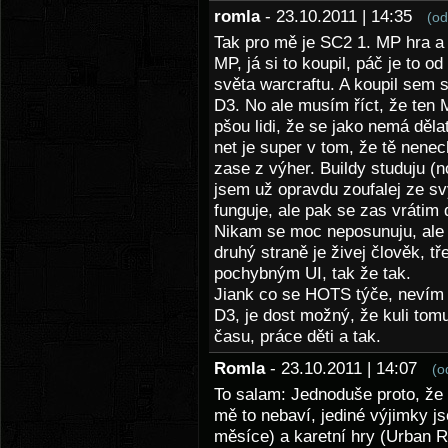
romla
- 23.10.2011 | 14:35
(od
Tak pro mě je SC2 1. MP hra a 
MP, já si to koupil, páč je to o
světa warcraftu. A koupil sem s
D3. No ale musím říct, že ten M
pšou lidi, že se jako nemá děla
net je super v tom, že tě nenec
zase z výher. Buildy studuju (
jsem už opravdu zoufalej ze svý
funguje, ale pak se zas vrátim 
Nikam se moc neposunuju, ale 
druhý straně je živej člověk, t
pochybným UI, tak že tak.
Jiank co se HOTS týče, nevím je
D3, je dost možný, že kuli tomu
času, práce děti a tak.
Romla
- 23.10.2011 | 14:07
(o
To salam: Jednoduše proto, že
mě to nebaví, jediné výjimky 
měsíce) a karetní hry (Urban Ri