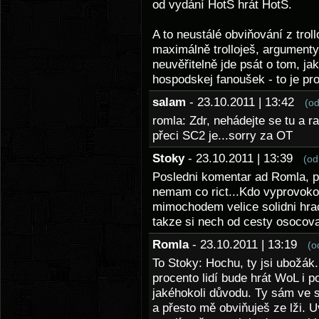
od vydání HotS hrát HotS.
A to neustálé obviňování z troll
maximálně trolloješ, argumenty
neuvěřitelně jde psát o tom, j
hospodskej fanoušek - to je proj
salam
- 23.10.2011 | 13:42
(o
romla: Zdr, nehádejte se tu a r
přeci SC2 je...sorry za OT
Stoky
- 23.10.2011 | 13:39
(od
Posledni komentar ad Romla, p
nemam co rict...Kdo vyprovok
mimochodem velice solidni hrac)
takze si nech od cesty osocovan
Romla
- 23.10.2011 | 13:19
(o
To Stoky: Hochu, ty jsi ubožák. 
procento lidí bude hrát WoL i p
jakéhokoli důvodu. Ty sám ve s
a přesto mě obviňuješ ze lži. 