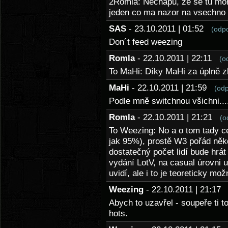
2Romla: Nechapu, ze se tu mon
jeden co ma nazor na vsechno 
SAS
- 23.10.2011 | 01:52
(odp
Don´t feed weezing
Romla
- 22.10.2011 | 22:11
(o
To MaHi: Díky MaHi za úplně 
MaHi
- 22.10.2011 | 21:59
(od
Podle mně switchnou všichni...
Romla
- 22.10.2011 | 21:21
(o
To Weezing: No a o tom tady c
jak 95%), prostě W3 pořád někd
dostatečný počet lidí bude hrá
vydání LotV, na casual úrovni ur
uvidí, ale i to je teoreticky m
Weezing
- 22.10.2011 | 21:1
Abych to uzavřel - soupeře ti to
hots.