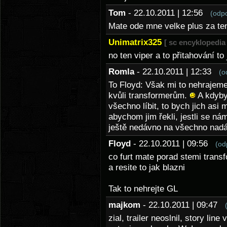
Tom
- 22.10.2011 | 12:56
(odp
Mate ode mne velke plus za ten 
Unimatrix325
[ sc encyklopedia 
no ten viper a to přitahování to
Romla
- 22.10.2011 | 12:33
(o
To Floyd: Však mi to nehrajeme,
kvůli transformerům.
A kdyby
všechno líbit, to bych jich asi 
abychom jim řekli, jestli se nám
ještě nedávno na všechno nad
Floyd
- 22.10.2011 | 09:56
(od
co furt mate porad stemi transf
a resite to jak blazni
Tak to nehrejte GL
majkom
- 22.10.2011 | 09:47
zial, trailer neoslnil, story li