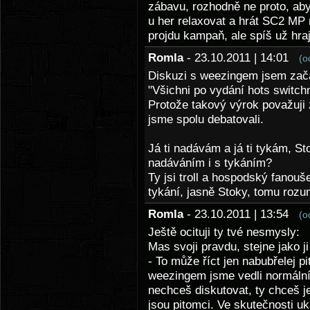
zábavu, rozhodně ne proto, aby
u her relaxovat a hrát SC2 MP m
projdu kampaň, ale spíš už hraj
Romla
- 23.10.2011 | 14:01
(o
Diskuzi s weezingem jsem začal
"Všichni po vydání hots switchno
Protože takový výrok považuji 
jsme spolu debatovali.
Já ti nadávám a já ti tykám, St
nadáváním i s tykáním?
Ty jsi troll a hospodský fanouš
tykání, jasně Stoky, tomu roz
Romla
- 23.10.2011 | 13:54
(o
Ještě ocituji ty tvé nesmysly:
Mas svoji pravdu, stejne jako 
- To může říct jen nabubřelej 
weezingem jsme vedli normální 
nechceš diskutovat, ty chceš jen
jsou pitomci. Ve skutečnosti u