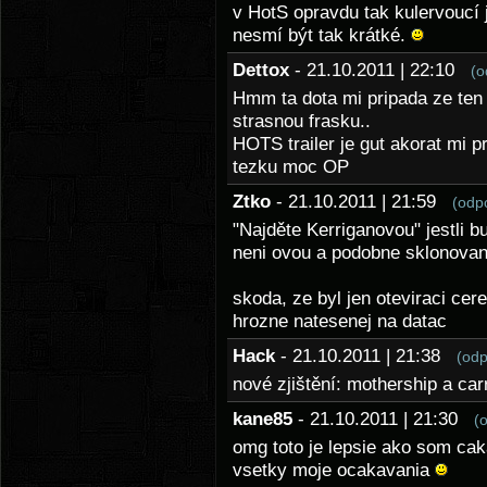
v HotS opravdu tak kulervoucí j
nesmí být tak krátké.
Dettox
- 21.10.2011 | 22:10
(o
Hmm ta dota mi pripada ze ten t
strasnou frasku..
HOTS trailer je gut akorat mi p
tezku moc OP
Ztko
- 21.10.2011 | 21:59
(odp
"Najděte Kerriganovou" jestli b
neni ovou a podobne sklonovan
skoda, ze byl jen oteviraci cer
hrozne natesenej na datac
Hack
- 21.10.2011 | 21:38
(odp
nové zjištění: mothership a ca
kane85
- 21.10.2011 | 21:30
(
omg toto je lepsie ako som caka
vsetky moje ocakavania