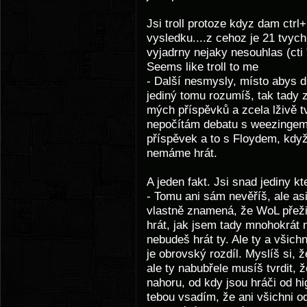
Jsi troll protoze kdyz dam ctrl
vysledku....z cehoz je 21 tvyc
vyjadrny nejaky nesouhlas (cti 
Seems like troll to me
- Další nesmysly, místo abys di
jediný tomu rozumíš, tak tady
mých příspěvků a zcela lživě t
nepočítám debatu s weezingem,
příspěvek a to s Floydem, když
nemáme hrát.
A jeden fakt. Jsi snad jediny kt
- Tomu ani sám nevěříš, ale as
vlastně znamená, že WoL přeži
hrát, jak jsem tady mnohokrát 
nebudeš hrát ty. Ale ty a všichni
je obrovský rozdíl. Myslíš si, 
ale ty nabubřele musíš tvrdit, 
nahoru, od kdy jsou hráči od hi
tebou vsadím, že ani všichni 