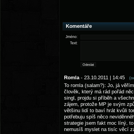
Komentáře
Jméno:
Text:
Romla
- 23.10.2011 | 14:45
(o
To romla (salam?): Jo, já věřím
člověk, který má rád pořád něc
singl, projdu si příběh a všech
zájem, protože MP je svým zp
většinu lidí to baví hrát kvůli 
potřebuju spíš něco neviděnnéh
strategie jsem fakt moc líný, to
nemusíš myslet na tisíc věcí 