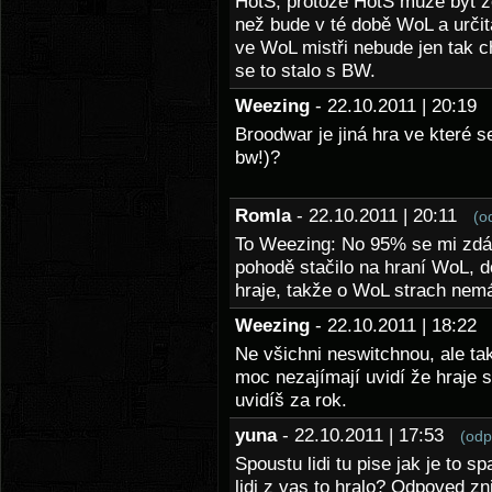
HotS, protože HotS může být 
než bude v té době WoL a určit
ve WoL mistři nebude jen tak ch
se to stalo s BW.
Weezing
- 22.10.2011 | 20:1
Broodwar je jiná hra ve které se 
bw!)?
Romla
- 22.10.2011 | 20:11
(o
To Weezing: No 95% se mi zdá
pohodě stačilo na hraní WoL, d
hraje, takže o WoL strach nem
Weezing
- 22.10.2011 | 18:2
Ne všichni neswitchnou, ale tak
moc nezajímají uvidí že hraje 
uvidíš za rok.
yuna
- 22.10.2011 | 17:53
(odp
Spoustu lidi tu pise jak je to s
lidi z vas to hralo? Odpoved zn