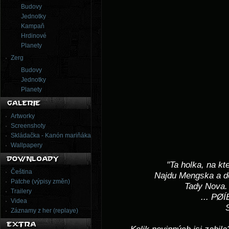
Budovy
Jednotky
Kampaň
Hrdinové
Planety
Zerg
Budovy
Jednotky
Planety
Artworky
Screenshoty
Skládačka - Kanón mariňáka
Wallpapery
"Ta holka, na kt
Čeština
Najdu Mengska a do
Patche (výpisy změn)
Tady Nova.
Trailery
... P
Videa
Záznamy z her (replaye)