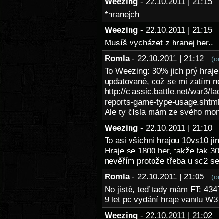
Weezing
- 22.10.2011 | 21:1
*hranejch
Weezing
- 22.10.2011 | 21:1
Musíš vycházet z hranej her..
Romla
- 22.10.2011 | 21:12
(o
To Weezing: 30% jich prý hraje
updatované, což se mi zatím nep
http://classic.battle.net/war3/
reports-game-type-usage.shtml
Ale ty čísla mám ze svého mom
Weezing
- 22.10.2011 | 21:1
To asi všichni hrajou 10vs10 j
Hraje se 1800 her, takže tak 
nevěřím protože třeba u sc2 se
Romla
- 22.10.2011 | 21:05
(o
No jistě, teď tady mám FT: 434
9 let po vydání hraje vanilu W
Weezing
- 22.10.2011 | 21:0