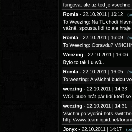
fungovat ale uz ted je vsechno
Romla
- 22.10.2011 | 16:12
(o
To Weezing: Na TL chodí hlavně
vážně, spousta lidí to ale hraje
Romla
- 22.10.2011 | 16:09
(o
To Weezing: Opravdu? V©ICHNI 
Weezing
- 22.10.2011 | 16:0
Bylo to tak i u w3..
Romla
- 22.10.2011 | 16:05
(o
To weezing: A všichni budou vol
weezing
- 22.10.2011 | 14:33
WOL bude hrát pár lidí kteří se 
weezing
- 22.10.2011 | 14:31
Všichni po vydání hots switchno
http://www.teamliquid.net/for
Jonyx
- 22.10.2011 | 14:17
(o