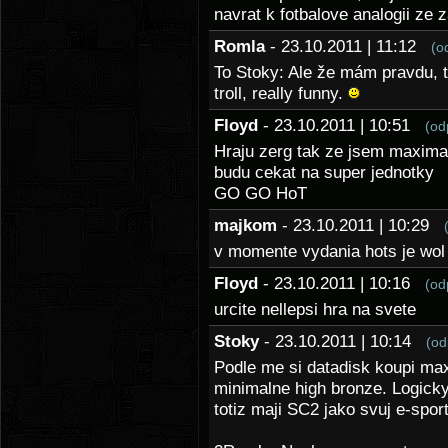
navrat k fotbalove analogii ze 
Romla
- 23.10.2011 | 11:12
(o
To Stoky: Ale že mám pravdu, to
troll, really funny.
Floyd
- 23.10.2011 | 10:51
(od
Hraju zerg tak ze jsem maximal
budu cekat na super jednotky
GO GO HoT
majkom
- 23.10.2011 | 10:29
v momente vydania hots je wol
Floyd
- 23.10.2011 | 10:16
(od
urcite nellepsi hra na svete
Stoky
- 23.10.2011 | 10:14
(od
Podle me si datadisk koupi ma
minimalne high bronze. Logicky c
totiz maji SC2 jako svuj e-spor