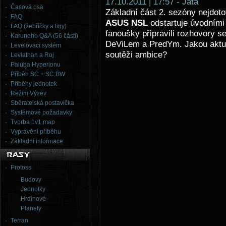
17.10.2011 | 17:57 - Jata
Časová osa
Základní část 2. sezóny nejdot
FAQ
ASUS NSL
odstartuje úvodními 
FAQ (žebříčky a ligy)
fanoušky připravili rozhovory s
Karuneho Q&A (56 částí)
DeViLem a PredYm. Jakou aktuál
Levelovací systém
soutěži ambice?
Leviathan a Roj
Paluba Hyperionu
Příběh SC + SC:BW
Příběhy jednotek
Režim Výzev
Sběratelská postavička
Systémové požadavky
Tvorba 1v1 map
Vyprávění příběhu
Základní informace
Protoss
Budovy
Jednotky
Hrdinové
Planety
Terran