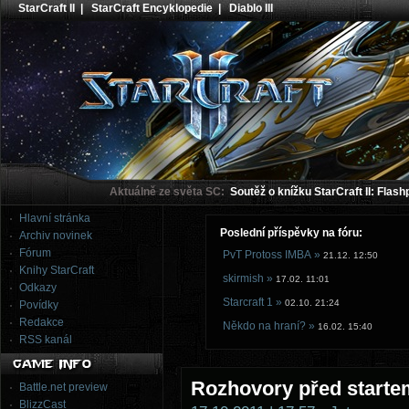
StarCraft II
|
StarCraft Encyklopedie
|
Diablo III
Aktuálně ze světa SC:
Soutěž o knížku StarCraft II: Flash
Hlavní stránka
Poslední příspěvky na fóru:
Archiv novinek
Fórum
PvT Protoss IMBA »
21.12. 12:50
Knihy StarCraft
skirmish »
17.02. 11:01
Odkazy
Starcraft 1 »
02.10. 21:24
Povídky
Redakce
Někdo na hraní? »
16.02. 15:40
RSS kanál
Rozhovory před start
Battle.net preview
BlizzCast