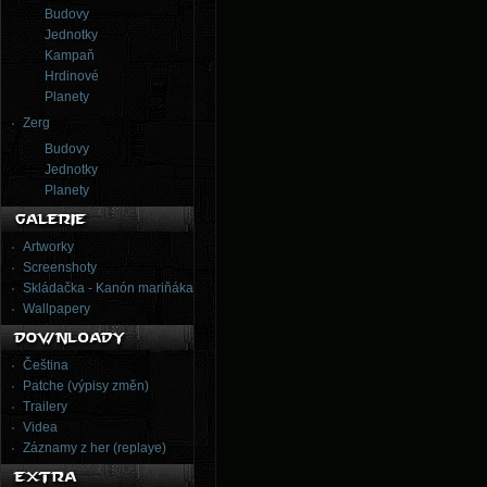
Budovy
Jednotky
Kampaň
Hrdinové
Planety
Zerg
Budovy
Jednotky
Planety
Artworky
Screenshoty
Skládačka - Kanón mariňáka
Wallpapery
Čeština
Patche (výpisy změn)
Trailery
Videa
Záznamy z her (replaye)