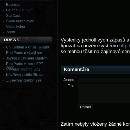
Básničky
Galerie "I <3 SC"
StarCast
Škola multiplayeru
Video týdne
Zoom
Výsledky jednotlivých zápasů 
tipovat na novém systému
http:
Ch. Golden o knize Twilight
se mohou těšit na zajímavé ceny
Rob Pardo o vývoji her
Joystiq s Chrisem Sigatym
Rob Pardo v rámci EPT
2009
Komentáře
Vývojáři hovoří o SC2
Návštěva v sídle Blizzardu
Jméno:
... všechny články (29)
Text:
Zatím nebyly vloženy žádné ko